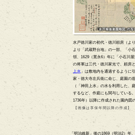
水戸徳川家の初代・徳川頼房（よ
より「武蔵野台地」の一部、「小
領、1629（寛永6）年に「小石川
の将軍は三代・徳川家光で、頼房
上水
」は敷地内を通過するように
家・徳大寺左兵衛に命じ、庭園の
（「神田上水」の水を利用した、
するなど、作庭にも関与している。
1736年）以降に作成された園内図
【画像は享保年間以降の作成】
「明治維新」後の1869（明治2）