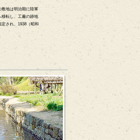
の敷地は明治期に陸軍
へ移転し、工廠の跡地
され、1938（昭和