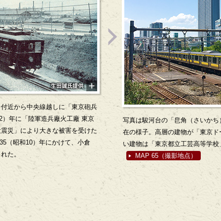
台付近から中央線越しに「東京砲兵
12）年に「陸軍造兵廠火工廠 東京
写真は駿河台の「皀角（さいかち
大震災」により大きな被害を受けた
在の様子。高層の建物が「東京ド
935（昭和10）年にかけて、小倉
い建物は「東京都立工芸高等学校
された。
MAP 65（撮影地点）