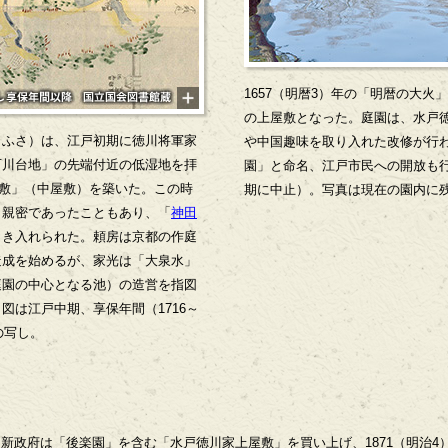
1657（明暦3）年の「明暦の大
の上屋敷となった。庭園は、水戸
りふさ）は、江戸初期に徳川将軍家
や中国趣味を取り入れた改修が行わ
石川台地」の先端付近の低湿地を拝
園」と命名、江戸市民への開放も
屋敷」（中屋敷）を築いた。この時
期に中止）。写真は現在の園内に
と親密であったこともあり、「
神田
引き入れられた。頼房は京都の作庭
造成を始めるが、家光は「大泉水」
庭園の中心となる池）の造営を指図
図は江戸中期、享保年間（1716～
の写し。
年、新政府は「後楽園」を含む「水戸徳川家上屋敷」を買い上げ、1871（明治