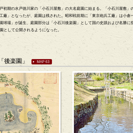
戸初期の水戸徳川家の「小石川屋敷」の大名庭園に始まる。「小石川屋敷」
工廠」となったが、庭園は残された。昭和戦前期に「東京砲兵工廠」は小倉
園球場」が誕生、庭園部分は「小石川後楽園」として国の史蹟および名勝に指定
公園として公開されるようになった。
「後楽園」
MAP 63