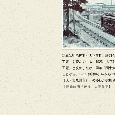
写真は明治後期～大正前期、駿河
工廠」を望んでいる。1923（大正
工廠」と改称したが、同年「関東
ことから、1931（昭和6）年から1
（現・北九州市）への移転が実施
【画像は明治後期～大正前期】