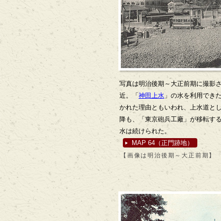
写真は明治後期～大正前期に撮影
近。「
神田上水
」の水を利用でき
かれた理由ともいわれ、上水道と
降も、「東京砲兵工廠」が移転す
水は続けられた。
MAP 64（正門跡地）
【画像は明治後期～大正前期】