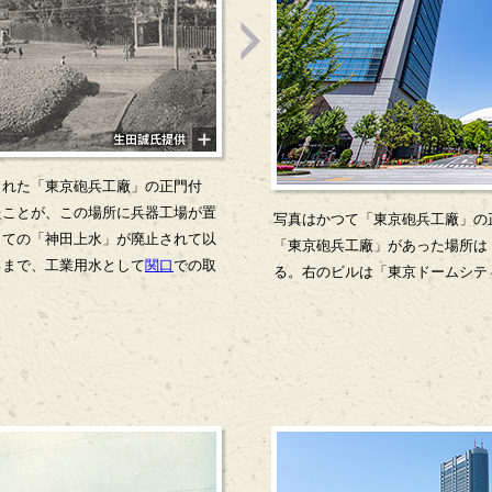
された「東京砲兵工廠」の正門付
たことが、この場所に兵器工場が置
写真はかつて「東京砲兵工廠」の
しての「神田上水」が廃止されて以
「東京砲兵工廠」があった場所は
るまで、工業用水として
関口
での取
る。右のビルは「東京ドームシテ