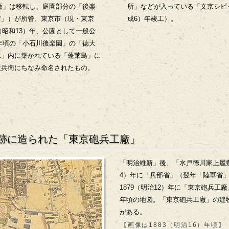
工廠」は移転し、庭園部分の「後楽
所」などが入っている「文京シビッ
省」）が所管、東京市（現・東京
成6）年竣工）。
（昭和13）年、公園として一般公
）年頃の「小石川後楽園」の「徳大
水」内に築かれている「蓬莱島」に
左兵衛にちなみ命名されたもの。
】
跡に造られた「東京砲兵工廠」
「明治維新」後、「水戸徳川家上屋敷
4）年に「兵部省」（翌年「陸軍省
1879（明治12）年に「東京砲兵工廠
年頃の地図。「東京砲兵工廠」の建
がある。
【画像は1883（明治16）年頃】