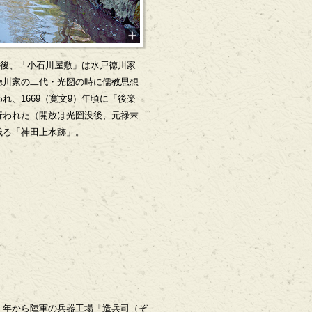
火」後、「小石川屋敷」は水戸徳川家
徳川家の二代・光圀の時に儒教思想
れ、1669（寛文9）年頃に「後楽
行われた（開放は光圀没後、元禄末
残る「神田上水跡」。
4）年から陸軍の兵器工場「造兵司（ぞ