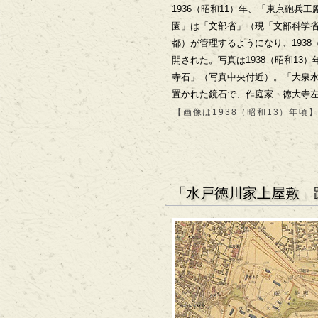
1936（昭和11）年、「東京砲兵
園」は「文部省」（現「文部科学
都）が管理するようになり、1938
開された。写真は1938（昭和13
寺石」（写真中央付近）。「大泉
置かれた鏡石で、作庭家・徳大寺
【画像は1938（昭和13）年頃
「水戸徳川家上屋敷」