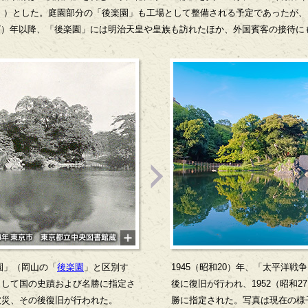
」）とした。庭園部分の「後楽園」も工場として整備される予定であったが、
治7）年以降、「後楽園」には明治天皇や皇族も訪れたほか、外国賓客の接待に
楽園」（岡山の「
後楽園
」と区別す
1945（昭和20）年、「太平洋
として国の史蹟および名勝に指定さ
後に復旧が行われ、1952（昭和
被災、その後復旧が行われた。
勝に指定された。写真は現在の様