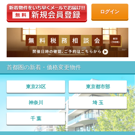
ログイン
首都圏の新着・価格変更物件
東京23区
東京都市部
神奈川
埼 玉
千 葉