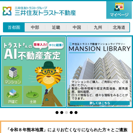
首都圏
中部
近畿
中国
九州
北海道
「令和８年熊本地震」によりお亡くなりになられた方々とご遺族