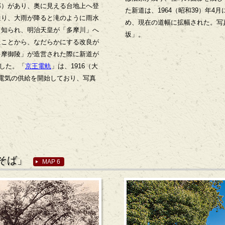
部）があり、奥に見える台地上へ登
た新道は、1964（昭和39）年
通り、大雨が降ると滝のように雨水
め、現在の道幅に拡幅された。写
て知られ、明治天皇が「多摩川」へ
坂」。
たことから、なだらかにする改良が
多摩御陵」が造営された際に新道が
通した。「
京王電軌
」は、1916（大
電気の供給を開始しており、写真
そば」
MAP 6