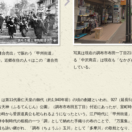
写真は現在の調布市布田一丁目2
、「連合売出」で賑わう「甲州街道」
る「中沢商店」は現在も「なかざ
子。近郷在住の人々はこの「連合売
している。
は第11代垂仁天皇の御代（約1,940年前）の頃の創建といわれ、927（延長
天神（ふるてんじん）公園」（調布市布田五丁目）付近にあったが、室町時代
の時から菅原道真公も祀られるようになったという。江戸時代に「甲州街道」
律令制時代の租税の一つ「調」として納めた手織りの布のことで、『万葉集』
後も詠い継がれ、「調布（ちょうふ）玉川」として「多摩川」の歌枕となり、