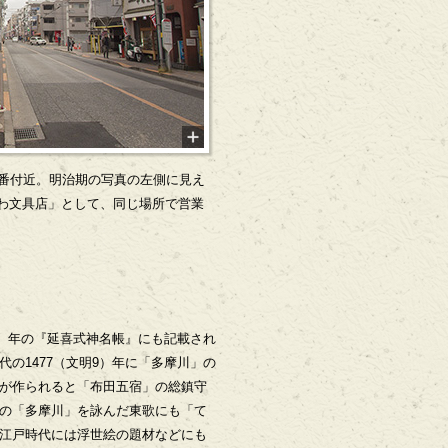
1番付近。明治期の写真の左側に見え
わ文具店」として、同じ場所で営業
5）年の『延喜式神名帳』にも記載され
の1477（文明9）年に「多摩川」の
が作られると「布田五宿」の総鎮守
の「多摩川」を詠んだ東歌にも「て
江戸時代には浮世絵の題材などにも