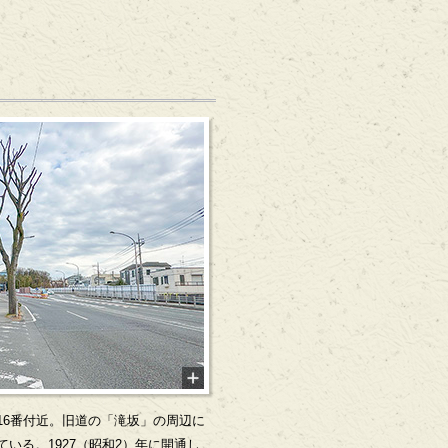
16番付近。旧道の「滝坂」の周辺に
いる。1927（昭和2）年に開通し