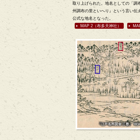
取り上げられた。地名としての「調布
州調布の里といへり』という言い伝え
公式な地名となった。
MAP 2（布多天神社）
MA