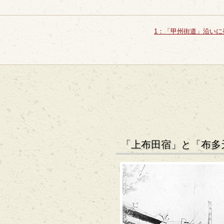
1：「甲州街道」沿いに
「上布田宿」と「布多