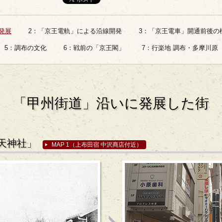
発展
2：「京王電軌」による沿線開発
3：「京王電車」開通前後の
5：調布の文化
6：戦前の「京王閣」
7：行楽地 調布・多摩川原
「甲州街道」沿いに発展した街
天神社」
MAP 1（上布田宿 中沢商店付近）