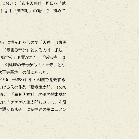
』において「布多天神社」周辺を『武
併による「調布町」の誕生で、初めて
会』に描かれたもので「天神」（青囲
」（赤囲み部分）とあるのは「栄法
布田郷学校」も置かれた。「栄法寺」は
合併、創建時の年号から「大正寺」とな
大正寺墓地」の所にあった。
2015（平成27）年・93歳で逝去する
しげる氏の作品『墓場鬼太郎』（のち
郎は、「布多天神社」の奥の雑木林に
では「ゲゲゲの鬼太郎おみくじ」を引
神通り商店会」に妖怪達のモニュメン