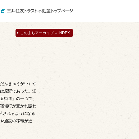
このまちアーカイブス INDEX
だんきゅうがい）や
は原野であった。江
五街道」の一つで、
宿場町が置かれ賑わ
供給されるようになる
や施設の移転が進