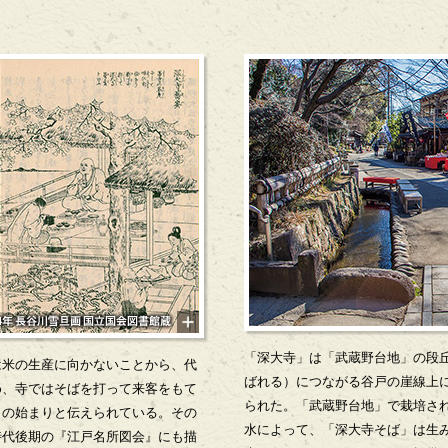
「深大寺」は「武蔵野台地」の段
は米の生産に向かないことから、代
ばれる）につながる谷戸の崖線上
め、寺ではそばを打って来客をもて
られた。「武蔵野台地」で栽培さ
」の始まりと伝えられている。その
水によって、「深大寺そば」は生
時代後期の『江戸名所図会』にも描