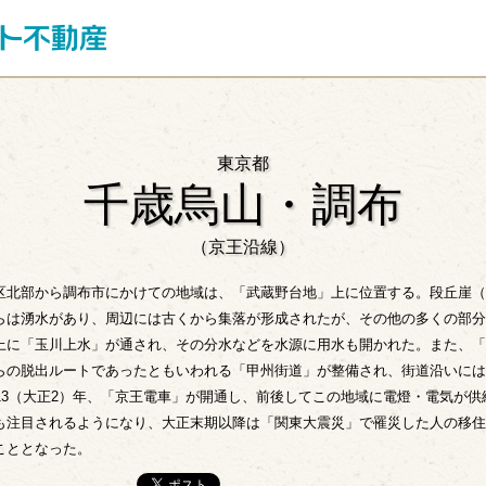
東京都
千歳烏山・調布
（京王沿線）
区北部から調布市にかけての地域は、「武蔵野台地」上に位置する。段丘崖（
らは湧水があり、周辺には古くから集落が形成されたが、その他の多くの部分
上に「玉川上水」が通され、その分水などを水源に用水も開かれた。また、「
らの脱出ルートであったともいわれる「甲州街道」が整備され、街道沿いには
913（大正2）年、「京王電車」が開通し、前後してこの地域に電燈・電気が
も注目されるようになり、大正末期以降は「関東大震災」で罹災した人の移住
こととなった。