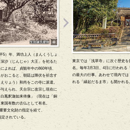
天平5）年、満功上人（まんくうしょ
東京では「浅草寺」に次ぐ歴史を
「深沙（じんじゃ）大王」を祀るた
名。毎年3月3日、4日に行われる
によれば、貞観年中の860年頃、
の最大の行事。あわせて境内では
」がおこると、朝廷は降伏を祈念す
れる「縁起だるま市」も開かれる
（えりょう）和尚をこの寺に派遣。
が与えられ、天台宗に改宗し現在に
「白鳳釈迦如来倚像」（現在は「銅
、東国有数の古仏として有名。
後重要文化財の指定を経て、
に指定されている。