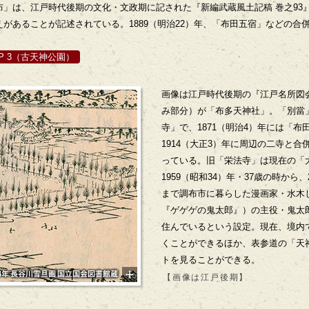
」は、江戸時代後期の文化・文政期に記された『新編武蔵風土記稿 巻之93
があることが記述されている。1889（明治22）年、「布田五宿」などの合
P 3（古天神公園）
画像は江戸時代後期の『江戸名所図
み部分）が「布多天神社」。「別當
寺」で、1871（明治4）年には「
1914（大正3）年に周辺の二寺と
っている。旧「栄法寺」は現在の「
1959（昭和34）年・37歳の時から、
まで調布市に暮らした漫画家・水木
『ゲゲゲの鬼太郎』）の主役・鬼太
住んでいるという設定。現在、境内
くことができるほか、表参道の「天
トを見ることができる。
【画像は江戸後期】