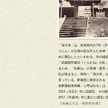
「深大寺」は、奈良時代の733（
うにん）が父母の恋を叶えた水神
めに開山したといわれる。寺の縁起
「武蔵国司蔵宗（くらむね）の乱
るため、「比叡山」の高僧・恵亮
乱が収まると、和尚へ「深大寺」
至っている。釈迦堂に奉安される
造釈迦如来倚像」と呼ばれる）は
1913（大正2）年に旧国宝、その
2017（平成29）年に新たに国宝
【画像は大正～昭和戦前期】