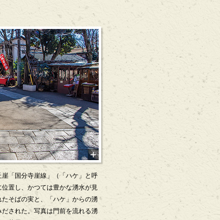
丘崖「国分寺崖線」（「ハケ」と呼
に位置し、かつては豊かな湧水が見
れたそばの実と、「ハケ」からの湧
みだされた。写真は門前を流れる湧