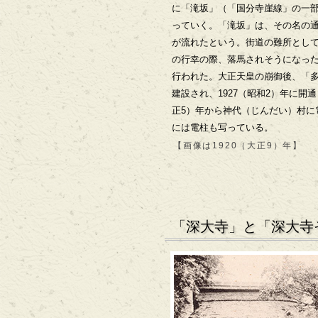
に「滝坂」（「国分寺崖線」の一
っていく。「滝坂」は、その名の
が流れたという。街道の難所とし
の行幸の際、落馬されそうになっ
行われた。大正天皇の崩御後、「
建設され、1927（昭和2）年に開
正5）年から神代（じんだい）村に
には電柱も写っている。
【画像は1920（大正9）年】
「深大寺」と「深大寺