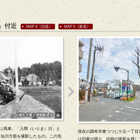
」付近
MAP 4（旧道）
MAP 5（新道）
運ぶ馬車。「入間（いりま）川」と
現在の調布市東つつじケ丘一丁目
ら仙川方面を撮影したもの。この先
は旧家が残り、往時の面影を残して