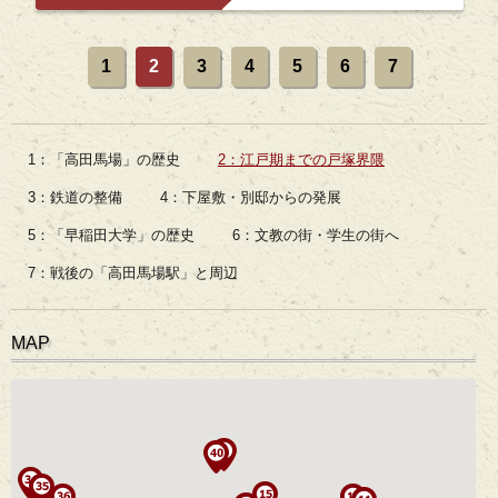
1
2
3
4
5
6
7
1：「高田馬場」の歴史
2：江戸期までの戸塚界隈
3：鉄道の整備
4：下屋敷・別邸からの発展
5：「早稲田大学」の歴史
6：文教の街・学生の街へ
7：戦後の「高田馬場駅」と周辺
MAP