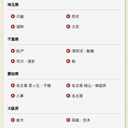
埼玉県
川越
所沢
浦和
大宮
千葉県
松戸
津田沼・船橋
市川・浦安
柏
愛知県
名古屋 星ヶ丘・千種
名古屋 桜山・御器所
八事
名古屋
大阪府
枚方
高槻・茨木