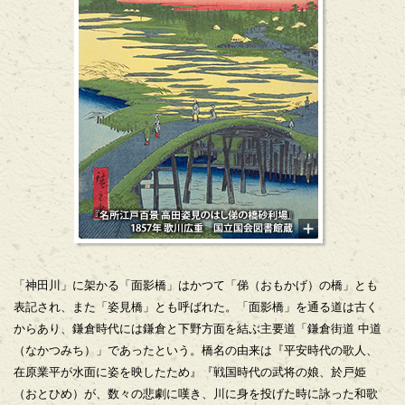
「神田川」に架かる「面影橋」はかつて「俤（おもかげ）の橋」とも
表記され、また「姿見橋」とも呼ばれた。「面影橋」を通る道は古く
からあり、鎌倉時代には鎌倉と下野方面を結ぶ主要道「鎌倉街道 中道
（なかつみち）」であったという。橋名の由来は『平安時代の歌人、
在原業平が水面に姿を映したため』『戦国時代の武将の娘、於戸姫
（おとひめ）が、数々の悲劇に嘆き、川に身を投げた時に詠った和歌