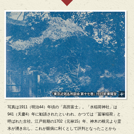
写真は1911（明治44）年頃の「高田富士」。「水稲荷神社」は
941（天慶4）年に勧請されたといわれ、かつては「冨塚稲荷」と
呼ばれた古社。江戸前期の1702（元禄15）年、神木の根元より霊
水が湧き出し、これが眼病に利くとして評判となったことから