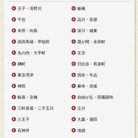
王子・滝野川
板橋
千住
品川・荏原
本所・向島
深川・城東
高田馬場・早稲田
霞が関・永田町
丸の内・大手町
文京
麹町
日比谷・有楽町
東京湾岸
四谷・牛込
神田
麻布・赤坂
銀座・京橋
自由が丘・田園調布
三軒茶屋・二子玉川
立川
八王子
大森・蒲田
石神井
池袋