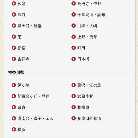
荻窪
高円寺・中野
渋谷
千歳烏山・調布
世田谷・経堂
目黒・大崎
芝
上野・浅草
新宿
町田
吉祥寺
日本橋
神奈川県
茅ヶ崎
藤沢・江の島
新百合ヶ丘・登戸
武蔵小杉
鎌倉
相模原
港南台・磯子・金沢
多摩田園都市
横浜