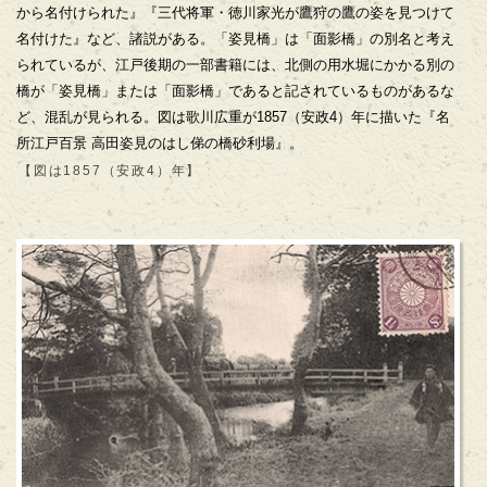
から名付けられた』『三代将軍・徳川家光が鷹狩の鷹の姿を見つけて
名付けた』など、諸説がある。「姿見橋」は「面影橋」の別名と考え
られているが、江戸後期の一部書籍には、北側の用水堀にかかる別の
橋が「姿見橋」または「面影橋」であると記されているものがあるな
ど、混乱が見られる。図は歌川広重が1857（安政4）年に描いた『名
所江戸百景 高田姿見のはし俤の橋砂利場』。
【図は1857（安政4）年】