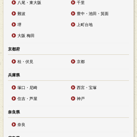
八尾・東大阪
千里
難波
豊中・池田・箕面
堺
上町台地
大阪 梅田
京都府
桂・伏見
京都
兵庫県
塚口・尼崎
西宮・宝塚
住吉・芦屋
神戸
奈良県
奈良