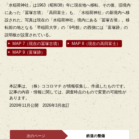
「水稲荷神社」は1963（昭和38）年に現在地へ移転、その後、旧境内
にあった「冨塚古墳」「高田富士」も、「水稲荷神社」の新境内へ移
設された。写真は現在の「水稲荷神社」境内にある「冨塚古墳」。移
転前の地となる「早稲田大学」の「9号館」の西側には「富塚跡」の
説明板が設置されている。
MAP 7（現在の冨塚古墳）
MAP 8（現在の高田富士）
MAP 9（富塚跡）
本記事は、（株）ココロマチ が情報収集し、作成したものです。
記事の内容・情報に関しては、調査時点のもので変更の可能性が
あります。
2020年11月公開 2026年3月改訂
次のページ
鉄道の整備