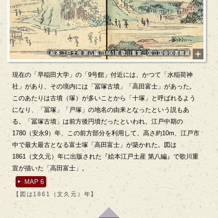
現在の「早稲田大学」の「9号館」付近には、かつて「水稲荷神
社」があり、その境内には「冨塚古墳」「高田富士」があった。
このあたりは古墳（塚）が多いことから「十塚」と呼ばれるよう
になり、「冨塚」「戸塚」の地名の由来となったという説もあ
る。「冨塚古墳」は前方後円墳だったといわれ、江戸中期の
1780（安永9）年、この前方部分を利用して、高さ約10m、江戸市
中で最大最古となる富士塚「高田富士」が築かれた。図は
1861（文久元）年に出版された『絵本江戸土産 第八編』で歌川重
宣が描いた「高田富士」。
MAP 6
【図は1861（文久元）年】