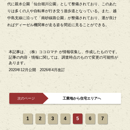
代に親水公園「仙台堀川公園」として整備されており、このあた
りは多くの人や自転車が行き交う遊歩道となっている。また、越
中島支線に沿って「南砂線路公園」が整備されており、運が良け
ればディーゼル機関車が走る姿を間近に見ることができる。
本記事は、（株）ココロマチ が情報収集し、作成したものです。
記事の内容・情報に関しては、調査時点のもので変更の可能性が
あります。
2020年12月公開 2026年4月改訂
次のページ
工業地から住宅エリアへ
1
2
3
4
5
6
7