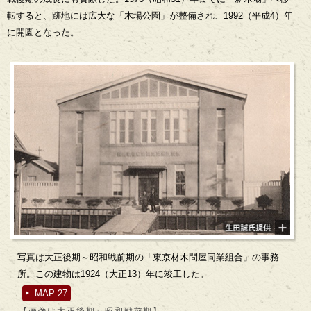
転すると、跡地には広大な「木場公園」が整備され、1992（平成4）年
に開園となった。
写真は大正後期～昭和戦前期の「東京材木問屋同業組合」の事務
所。この建物は1924（大正13）年に竣工した。
MAP 27
【画像は大正後期～昭和戦前期】