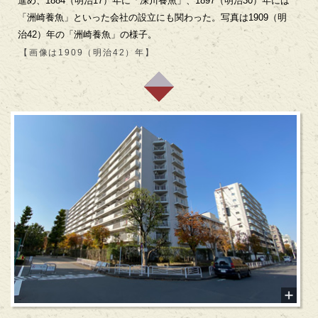
進め、1884（明治17）年に「深川養魚」、1897（明治30）年には
「洲崎養魚」といった会社の設立にも関わった。写真は1909（明
治42）年の「洲崎養魚」の様子。
【画像は1909（明治42）年】