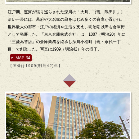
江戸期、運河が張り巡らされた深川の「大川」（現「隅田川」）
沿い一帯には、幕府や大名家の蔵をはじめ多くの倉庫が置かれ、
世界最大の都市・江戸の経済や生活を支え、明治期以降も倉庫街
として発展した。「東京倉庫株式会社」は、1887（明治20）年に
「三菱為替店」の倉庫業務を継承し深川小松町（現・永代一丁
目）で創業した。写真は1909（明治42）年の様子。
MAP 34
【画像は1909(明治42)年】