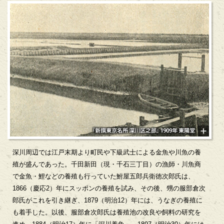
深川周辺では江戸末期より町民や下級武士による金魚や川魚の養
殖が盛んであった。千田新田（現・千石三丁目）の漁師・川魚商
で金魚・鯉などの養殖も行っていた鮒屋五郎兵衛徳次郎氏は、
1866（慶応2）年にスッポンの養殖を試み、その後、甥の服部倉次
郎氏がこれを引き継ぎ、1879（明治12）年には、うなぎの養殖に
も着手した。以後、服部倉次郎氏は養殖池の改良や飼料の研究を