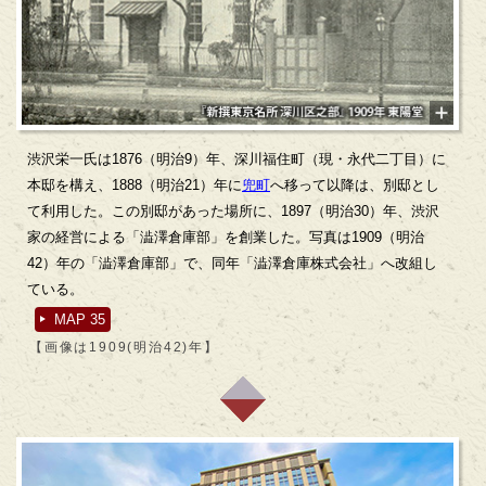
渋沢栄一氏は1876（明治9）年、深川福住町（現・永代二丁目）に
本邸を構え、1888（明治21）年に
兜町
へ移って以降は、別邸とし
て利用した。この別邸があった場所に、1897（明治30）年、渋沢
家の経営による「澁澤倉庫部」を創業した。写真は1909（明治
42）年の「澁澤倉庫部」で、同年「澁澤倉庫株式会社」へ改組し
ている。
MAP 35
【画像は1909(明治42)年】