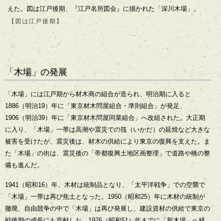
えた。図は江戸後期、『江戸名所図会』に描かれた「深川木場」。
【図は江戸後期】
「木場」の発展
「木場」には江戸期から材木商の組合が造られ、明治期に入ると
1886（明治19）年に「東京材木問屋組合・準則組合」が発足、
1906（明治39）年に「東京材木問屋同業組合」へ改組された。大正期
に入り、「木場」一帯は高潮や震災での筏（いかだ）の延焼など大きな
被害を受けたが、震災後は、材木の供給により東京の復興を支えた。ま
た「木場」の街は、震災後の「帝都復興土地区画整理」で道路や橋の整
備も進んだ。
1941（昭和16）年、木材は統制品となり、「太平洋戦争」での空襲で
「木場」一帯は再び焦土となった。1950（昭和25）年に木材の統制が
撤廃、自由競争の中で「木場」は再び発展し、建設資材の供給で東京の
戦後期の成長にも貢献した。1976（昭和51）年までに「新木場」へ移