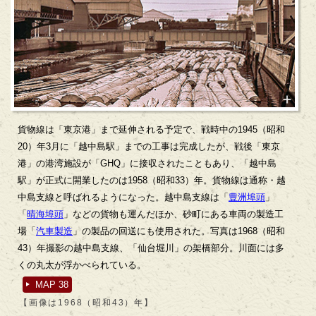
貨物線は「東京港」まで延伸される予定で、戦時中の1945（昭和
20）年3月に「越中島駅」までの工事は完成したが、戦後「東京
港」の港湾施設が「GHQ」に接収されたこともあり、「越中島
駅」が正式に開業したのは1958（昭和33）年。貨物線は通称・越
中島支線と呼ばれるようになった。越中島支線は「
豊洲埠頭
」
「
晴海埠頭
」などの貨物も運んだほか、砂町にある車両の製造工
場「
汽車製造
」の製品の回送にも使用された。写真は1968（昭和
43）年撮影の越中島支線、「仙台堀川」の架橋部分。川面には多
くの丸太が浮かべられている。
MAP 38
【画像は1968（昭和43）年】