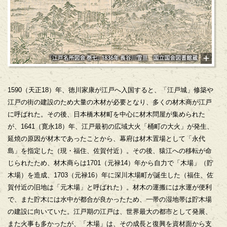
1590（天正18）年、徳川家康が江戸へ入国すると、「江戸城」修築や
江戸の街の建設のため大量の木材が必要となり、多くの材木商が江戸
に呼ばれた。その後、日本橋木材町を中心に材木問屋が集められた
が、1641（寛永18）年、江戸最初の広域大火「桶町の大火」が発生、
延焼の原因が材木であったことから、幕府は材木置場として「永代
島」を指定した（現・福住、佐賀付近）。その後、猿江への移転が命
じられたため、材木商らは1701（元禄14）年から自力で「木場」（貯
木場）を造成、1703（元禄16）年に深川木場町が誕生した（福住、佐
賀付近の旧地は「元木場」と呼ばれた）。材木の運搬には水運が便利
で、また貯木には水中が都合が良かったため、一帯の湿地帯は貯木場
の建設に向いていた。江戸期の江戸は、世界最大の都市として発展、
また火事も多かったが、「木場」は、その成長と復興を資材面から支