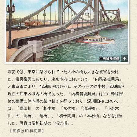
震災では、東京に架けられていた大小の橋も大きな被害を受け
た。震災復興にあたり、東京市内においては、「内務省復興局」
と東京市により、425橋が架けられ、そのうちの約半数、208橋が
現在の江東区域内の橋であった。「内務省復興局」は主に幹線街
路の整備に伴う橋の架け替えを行っており、深川区内において
は、「隅田川」の「相生橋」「永代橋」「清洲橋」、「小名木
川」の「高橋」「扇橋」、「横十間川」の「本村橋」などを担当
した。写真は昭和初期の「清洲橋」。
【画像は昭和初期】