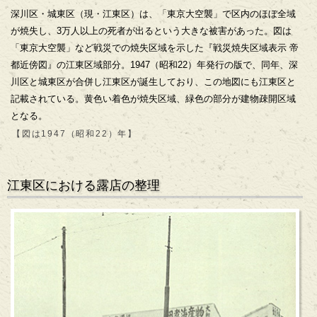
深川区・城東区（現・江東区）は、「東京大空襲」で区内のほぼ全域
が焼失し、3万人以上の死者が出るという大きな被害があった。図は
「東京大空襲」など戦災での焼失区域を示した『戦災焼失区域表示 帝
都近傍図』の江東区域部分。1947（昭和22）年発行の版で、同年、深
川区と城東区が合併し江東区が誕生しており、この地図にも江東区と
記載されている。黄色い着色が焼失区域、緑色の部分が建物疎開区域
となる。
【図は1947（昭和22）年】
江東区における露店の整理