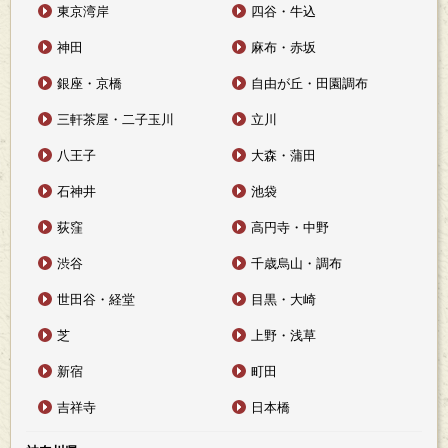
東京湾岸
四谷・牛込
神田
麻布・赤坂
銀座・京橋
自由が丘・田園調布
三軒茶屋・二子玉川
立川
八王子
大森・蒲田
石神井
池袋
荻窪
高円寺・中野
渋谷
千歳烏山・調布
世田谷・経堂
目黒・大崎
芝
上野・浅草
新宿
町田
吉祥寺
日本橋