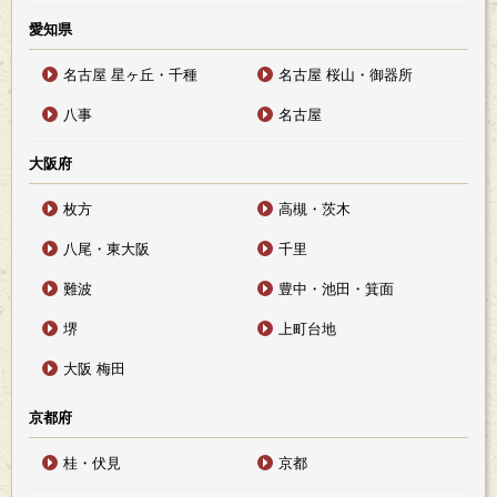
愛知県
名古屋 星ヶ丘・千種
名古屋 桜山・御器所
八事
名古屋
大阪府
枚方
高槻・茨木
八尾・東大阪
千里
難波
豊中・池田・箕面
堺
上町台地
大阪 梅田
京都府
桂・伏見
京都