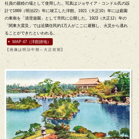
社員の親睦の場として使用した。写真はジョサイア・コンドル氏の設
計で1889（明治22）年に竣工した洋館。1921（大正10）年には庭園
の東南を「清澄遊園」として市民に公開した。1923（大正12）年の
「関東大震災」では近隣住民約1万人がここに避難し、火災から逃れ
ることができたといわれる。
MAP 47（洋館跡地）
【画像は明治中期～大正前期】