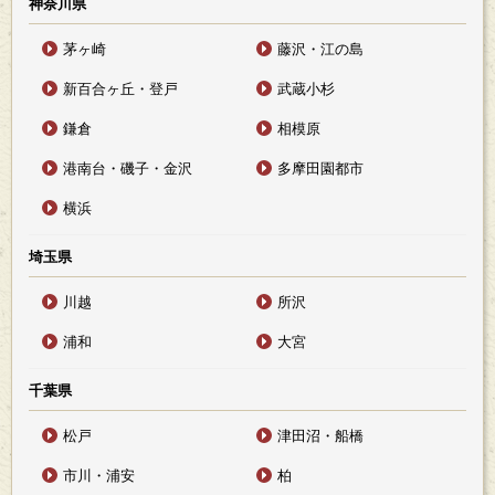
神奈川県
茅ヶ崎
藤沢・江の島
新百合ヶ丘・登戸
武蔵小杉
鎌倉
相模原
港南台・磯子・金沢
多摩田園都市
横浜
埼玉県
川越
所沢
浦和
大宮
千葉県
松戸
津田沼・船橋
市川・浦安
柏