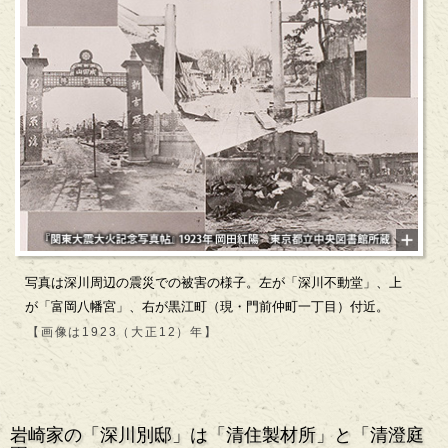
写真は深川周辺の震災での被害の様子。左が「深川不動堂」、上
が「富岡八幡宮」、右が黒江町（現・門前仲町一丁目）付近。
【画像は1923（大正12）年】
岩崎家の「深川別邸」は「清住製材所」と「清澄庭