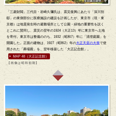
「三菱財閥」三代目・岩崎久彌氏は、震災復興にあたり「深川別
邸」の東側部分に医療施設の建設を計画したが、東京市（現・東
京都）は地震発生時の避難場所として公園・緑地の重要性を説く
とこれに賛同し、震災の翌年の1924（大正13）年に東京市へ土地
を寄付。東京市は整備ののち、1932（昭和7）年に「清澄庭園」を
開園した。正面の建物は、1927（昭和2）年の
大正天皇の大喪
で使
用された「葬場殿」を、翌年移築した「大正記念館」。
MAP 48（大正記念館）
【画像は昭和初期】