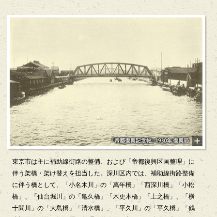
東京市は主に補助線街路の整備、および「帝都復興区画整理」に
伴う架橋・架け替えを担当した。深川区内では、補助線街路整備
に伴う橋として、「小名木川」の「萬年橋」「西深川橋」「小松
橋」、「仙台堀川」の「亀久橋」「木更木橋」「上之橋」、「横
十間川」の「大島橋」「清水橋」、「平久川」の「平久橋」「鶴