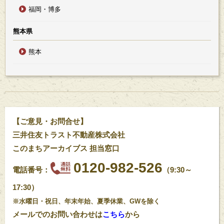
福岡・博多
熊本県
熊本
【ご意見・お問合せ】
三井住友トラスト不動産株式会社
このまちアーカイブス 担当窓口
0120-982-526
電話番号：
（9:30～
17:30）
※水曜日・祝日、年末年始、夏季休業、GWを除く
ご売却をご検討中なら
ご購入をご検討中なら
メールでのお問い合わせは
こちら
から