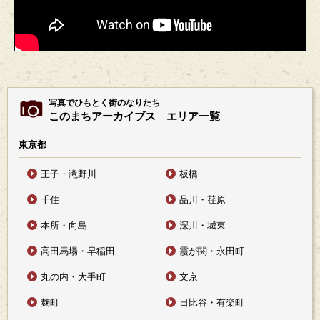
写真でひもとく街のなりたち
このまちアーカイブス エリア一覧
東京都
王子・滝野川
板橋
千住
品川・荏原
本所・向島
深川・城東
高田馬場・早稲田
霞が関・永田町
丸の内・大手町
文京
麹町
日比谷・有楽町