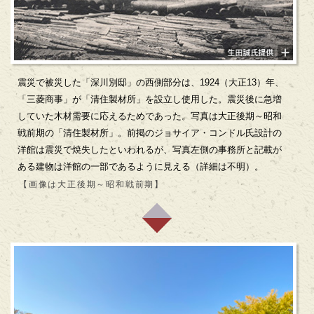
震災で被災した「深川別邸」の西側部分は、1924（大正13）年、
「三菱商事」が「清住製材所」を設立し使用した。震災後に急増
していた木材需要に応えるためであった。写真は大正後期～昭和
戦前期の「清住製材所」。前掲のジョサイア・コンドル氏設計の
洋館は震災で焼失したといわれるが、写真左側の事務所と記載が
ある建物は洋館の一部であるように見える（詳細は不明）。
【画像は大正後期～昭和戦前期】