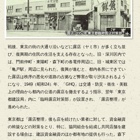
戦後、東京の街の大通り沿いなどに露店（ヤミ市）が多く立ち並
び、復興期の住民の生活を支える存在となった。旧・深川区内で
は、門前仲町・東陽町・森下町の各電停周辺に、旧・城東区では
「亀戸駅」周辺に見られた。復興が進むと、都内各所にできてい
た露店は秩序の悪化や道路の占拠など弊害が取り沙汰されるよう
になり、1949（昭和24）年、「GHQ」は交通・防災・衛生・美観
上の理由から都内の公道の露店を撤去するよう指示、翌年「東京
都建設局」内に「臨時露店対策部」が設置され、「露店整理」が
進められた。
東京都は「露店整理」後も店を続けたい業者に対して、資金融資
の斡旋などの対策をとり、特に、協同組合を結成し共同店舗を建
設する場合は、建設資金融資のほか都有地の提供も行った。森下