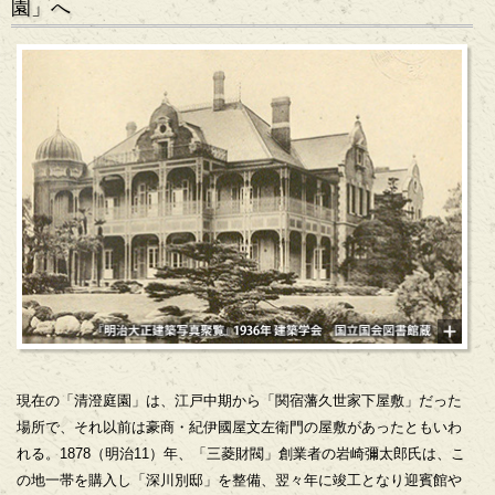
園」へ
現在の「清澄庭園」は、江戸中期から「関宿藩久世家下屋敷」だった
場所で、それ以前は豪商・紀伊國屋文左衛門の屋敷があったともいわ
れる。1878（明治11）年、「三菱財閥」創業者の岩崎彌太郎氏は、こ
の地一帯を購入し「深川別邸」を整備、翌々年に竣工となり迎賓館や