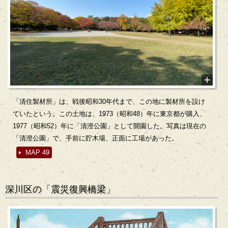
「清住製材所」は、戦後昭和30年代まで、この地に製材所を設け
ていたという。この土地は、1973（昭和48）年に東京都が購入、
1977（昭和52）年に「清澄公園」として開園した。写真は現在の
「清澄公園」で、手前に貯木場、正面に工場があった。
MAP 49
深川区の「震災復興橋梁」