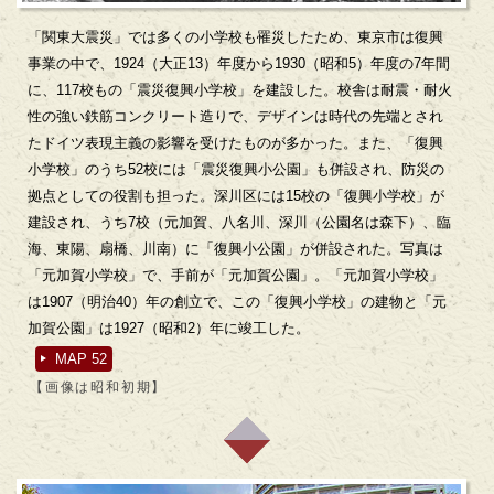
「関東大震災」では多くの小学校も罹災したため、東京市は復興
事業の中で、1924（大正13）年度から1930（昭和5）年度の7年間
に、117校もの「震災復興小学校」を建設した。校舎は耐震・耐火
性の強い鉄筋コンクリート造りで、デザインは時代の先端とされ
たドイツ表現主義の影響を受けたものが多かった。また、「復興
小学校」のうち52校には「震災復興小公園」も併設され、防災の
拠点としての役割も担った。深川区には15校の「復興小学校」が
建設され、うち7校（元加賀、八名川、深川（公園名は森下）、臨
海、東陽、扇橋、川南）に「復興小公園」が併設された。写真は
「元加賀小学校」で、手前が「元加賀公園」。「元加賀小学校」
は1907（明治40）年の創立で、この「復興小学校」の建物と「元
加賀公園」は1927（昭和2）年に竣工した。
MAP 52
【画像は昭和初期】