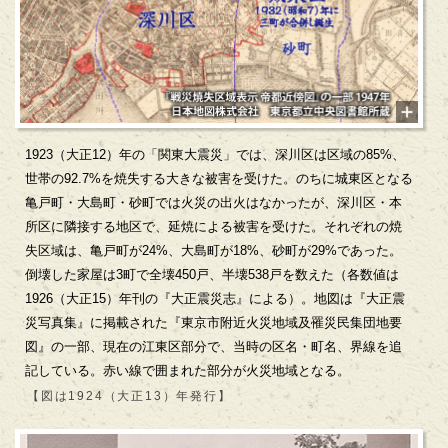
1923（大正12）年の「関東大震災」では、深川区は区域の85%、
世帯の92.7%を焼失する大きな被害を受けた。のちに城東区となる
亀戸町・大島町・砂町では火災の出火はなかったが、深川区・本
所区に隣接する地区で、延焼による被害を受けた。それぞれの焼
失区域は、亀戸町が24%、大島町が18%、砂町が29%であった。
倒壊した家屋は3町で全壊450戸、半壊538戸を数えた（各数値は
1926（大正15）年刊の『大正震災志』による）。地図は『大正震
災写真集』に掲載された『東京市附近火災地域及罹災民集団地要
図』の一部、現在の江東区部分で、当時の区名・町名、界線を追
記している。赤い線で囲まれた部分が火災地域となる。
【図は1924（大正13）年発行】