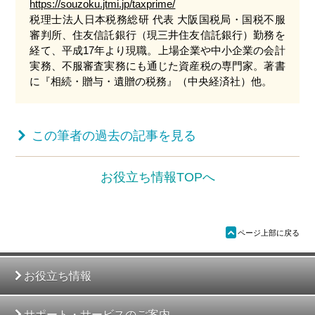
https://souzoku.jtmi.jp/taxprime/
税理士法人日本税務総研 代表 大阪国税局・国税不服
審判所、住友信託銀行（現三井住友信託銀行）勤務を
経て、平成17年より現職。上場企業や中小企業の会計
実務、不服審査実務にも通じた資産税の専門家。著書
に『相続・贈与・遺贈の税務』（中央経済社）他。
お役立ち情報TOPへ
ü
ページ上部に戻る
お役立ち情報
サポート・サービスのご案内