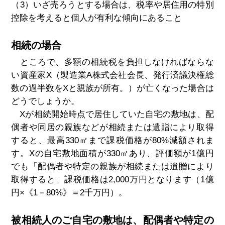
（3）いざ売ろうとする場合は、税率や居住用の特別
控除を考えると個人が有利な傾向にあること
相続の場合
ところで、多額の相続税を負担しなければならな
い資産家X（製造業A株式会社会長、発行済議決権総
数の過半数をXと親族が所有。）が亡くなった場合は
どうでしょうか。
Xが相続開始時点で居住していた自宅の敷地は、配
偶者や同居の親族などが相続または遺贈により取得
すると、最高330㎡まで課税価格が80%減額されま
す。Xの自宅敷地面積が330㎡あり、評価額が1億円
でも「配偶者や特定の親族が相続または遺贈により
取得すると」課税価格は2,000万円となります（1億
円×《1－80%》＝2千万円）。
被相続人のご自宅の敷地は、配偶者や特定の