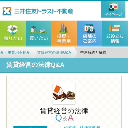
動産・事業用不動産
賃貸経営の法律Q&A
中途解約と解除
賃貸経営の法律Q&A
賃貸経営の法律
Q
A
&