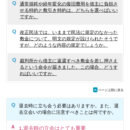
Q
通常損耗や経年変化の復旧費用を借主に負担さ
せる特約と敷引き特約は、どちらを選べばいい
ですか。
Q
改正民法では、いままで民法に規定のなかった
敷金について、明文の規定が設けられたそうで
すが、どのような内容の規定でしょうか。
Q
裁判所から借主に返還すべき敷金を差し押さえ
るという命令が届きました。この場合、どうす
ればいいですか。
ü
ページ上部に戻る
Q
退去時に立ち会う必要はありますか。また、退
去立会いの場合に注意すべきことは何ですか。
A
1.退去時の立会はとても重要