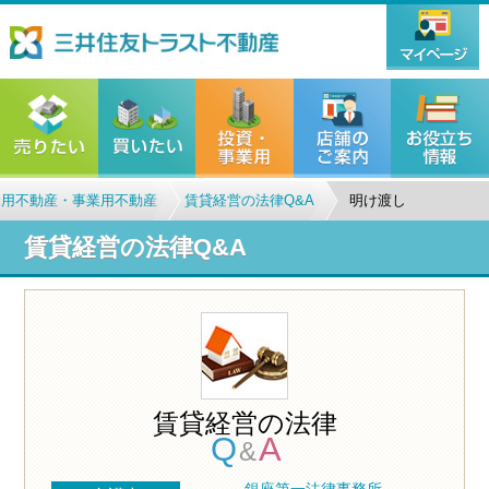
資用不動産・事業用不動産
賃貸経営の法律Q&A
明け渡し
賃貸経営の法律Q&A
賃貸経営の法律
Q
A
&