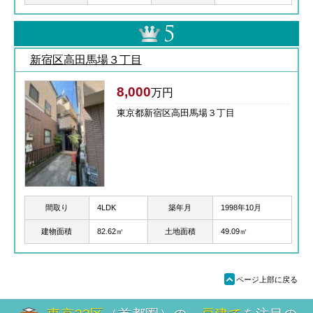
新宿区高田馬場３丁目
8,000
万円
東京都新宿区高田馬場３丁目
間取り
4LDK
築年月
1998年10月
建物面積
82.62㎡
土地面積
49.09㎡
ü
ページ上部に戻る