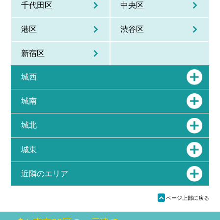
千代田区
中央区
港区
渋谷区
新宿区
城西
城南
城北
城東
近隣のエリア
ü
ページ上部に戻る