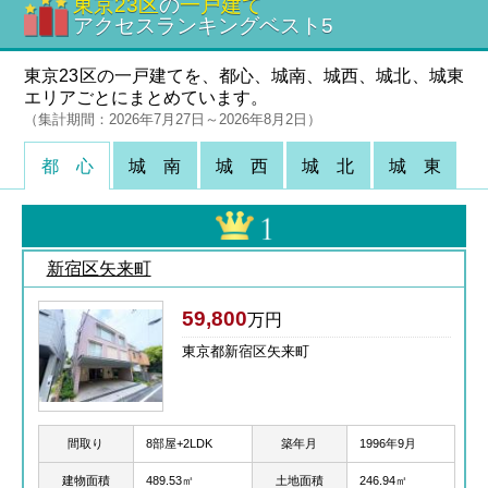
東京23区
の
一戸建て
アクセスランキングベスト5
東京23区の一戸建てを、都心、城南、城西、城北、城東
エリアごとにまとめています。
（集計期間：2026年7月27日～2026年8月2日）
都 心
城 南
城 西
城 北
城 東
新宿区矢来町
59,800
万円
東京都新宿区矢来町
間取り
8部屋+2LDK
築年月
1996年9月
建物面積
489.53㎡
土地面積
246.94㎡