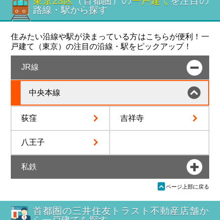
東京23区
（首都圏）の
一戸建て
を注目の
路線・駅から探す
住みたい沿線や駅が決まっている方はこちらが便利！一
戸建て（東京）の注目の沿線・駅をピックアップ！
JR線
中央本線
荻窪
吉祥寺
八王子
私鉄
ü
ページ上部に戻る
首都圏の三井住友トラスト不動産店舗か