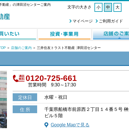
不動産」の津田沼センターご案内
文字の大きさ
小
中
大
マイページ
ご利用ガイド
OP
＞
店舗のご案内
＞
三井住友トラスト不動産 津田沼センター
0120-725-661
営業時間
9:30～17:30
水曜・祝日
定休日
千葉県船橋市前原西２丁目１４番５号 榊
住 所
ビル５階
Google Mapで見る