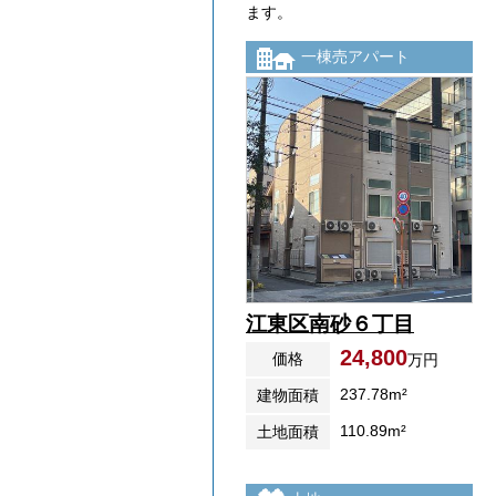
ます。
一棟売アパート
江東区南砂６丁目
24,800
価格
万円
237.78m²
建物面積
110.89m²
土地面積