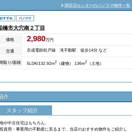
津田沼センターのパノラマ物件一覧
船橋市大穴南２丁目
2,980
価格
万円
京成電鉄松戸線 滝不動駅 徒歩14分 など
交通
2
2
間取り/面積
5LDK/132.92m
（建物） 136m
（土地）
紹介
スタッフ紹介
地や中古住宅はもちろん、
投資用・事業用の不動産に至るまで、当店のおすすめ物件をご紹介し