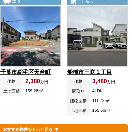
土地
一戸建て
千葉市稲毛区天台町
船橋市三咲１丁目
2,380
3,480
価格
価格
万円
万円
159.28m²
4LDK
土地面積
間取り
111.79m²
建物面積
165.50m²
土地面積
おすすめ物件をもっと見る