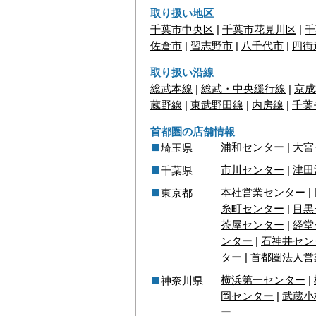
取り扱い地区
千葉市中央区
|
千葉市花見川区
|
千
佐倉市
|
習志野市
|
八千代市
|
四街
取り扱い沿線
総武本線
|
総武・中央緩行線
|
京成
蔵野線
|
東武野田線
|
内房線
|
千葉
首都圏の店舗情報
浦和センター
|
大宮
埼玉県
市川センター
|
津田
千葉県
本社営業センター
|
東京都
糸町センター
|
目黒
茶屋センター
|
経堂
ンター
|
石神井セン
ター
|
首都圏法人営
横浜第一センター
|
神奈川県
岡センター
|
武蔵小
ー