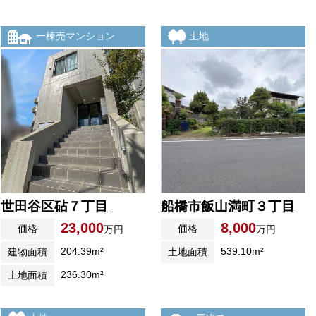
一棟売マンション
土地
世田谷区砧７丁目
船橋市飯山満町３丁目
23,000
8,000
価格
価格
万円
万円
204.39m²
539.10m²
建物面積
土地面積
236.30m²
土地面積