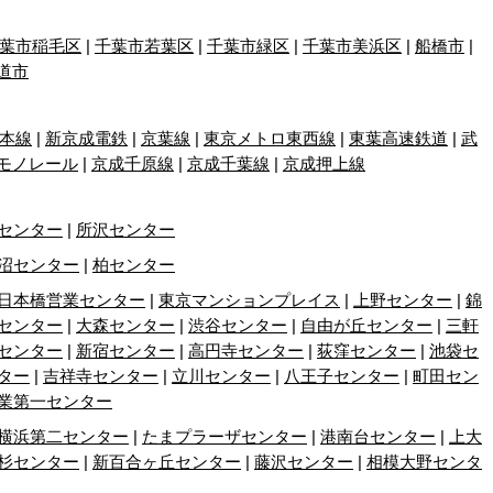
葉市稲毛区
|
千葉市若葉区
|
千葉市緑区
|
千葉市美浜区
|
船橋市
|
道市
本線
|
新京成電鉄
|
京葉線
|
東京メトロ東西線
|
東葉高速鉄道
|
武
モノレール
|
京成千原線
|
京成千葉線
|
京成押上線
センター
|
所沢センター
沼センター
|
柏センター
日本橋営業センター
|
東京マンションプレイス
|
上野センター
|
錦
センター
|
大森センター
|
渋谷センター
|
自由が丘センター
|
三軒
センター
|
新宿センター
|
高円寺センター
|
荻窪センター
|
池袋セ
ター
|
吉祥寺センター
|
立川センター
|
八王子センター
|
町田セン
業第一センター
横浜第二センター
|
たまプラーザセンター
|
港南台センター
|
上大
杉センター
|
新百合ヶ丘センター
|
藤沢センター
|
相模大野センタ