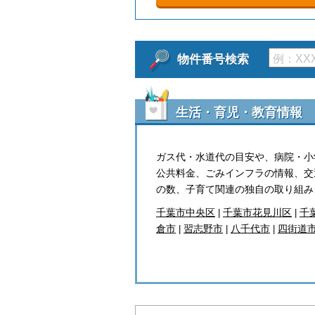
物件番号検索
生活・育児・教育情報
ガス代・水道代の目安や、病院・小
公共料金、ごみインフラの情報、交
の数、子育て関連の独自の取り組み
千葉市中央区
千葉市花見川区
千
|
|
倉市
習志野市
八千代市
四街道
|
|
|