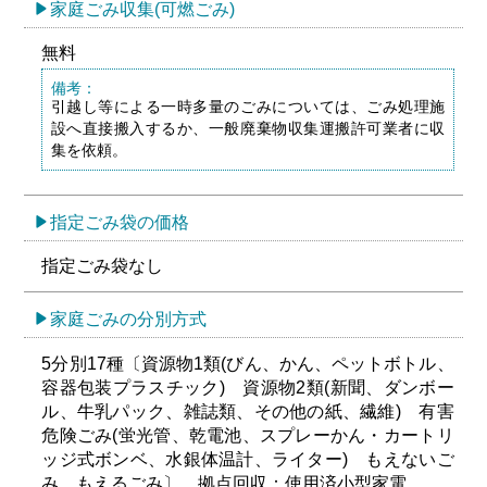
家庭ごみ収集(可燃ごみ)
無料
備考：
引越し等による一時多量のごみについては、ごみ処理施
設へ直接搬入するか、一般廃棄物収集運搬許可業者に収
集を依頼。
指定ごみ袋の価格
指定ごみ袋なし
家庭ごみの分別方式
5分別17種〔資源物1類(びん、かん、ペットボトル、
容器包装プラスチック) 資源物2類(新聞、ダンボー
ル、牛乳パック、雑誌類、その他の紙、繊維) 有害
危険ごみ(蛍光管、乾電池、スプレーかん・カートリ
ッジ式ボンベ、水銀体温計、ライター) もえないご
み もえるごみ〕 拠点回収：使用済小型家電