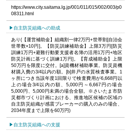
https://www.city.saitama.lg.jp/001/011/015/002/003/p0
08311.html
自主防災組織への助成
あり(【運営補助金】組織割一律2万円+世帯割[自治会
世帯数×10円]。【防災訓練補助金】上限3万円[防災
訓練1万円+避難行動要支援者名簿の活用1万円+地区
防災計画に基づく訓練1万円]。【育成補助金】上限
50万円を限度に交付。[a]資機材補助事業。防災資機
材購入費の3/4以内の額。[b]井戸の水質検査事業。1
ヶ所につき当該年度1回限りで検査費用が6,668円以
上の場合3/4以内の額、5,000円～6,667円の場合
5,000円、5,000円未満の場合全額。※さいたま市防
災都市づくり計画における、推進地区候補の区域の
自主防災組織が感震ブレーカーの購入のみの場合、
2034年度まで上限を60万円)
自主防災組織への支援