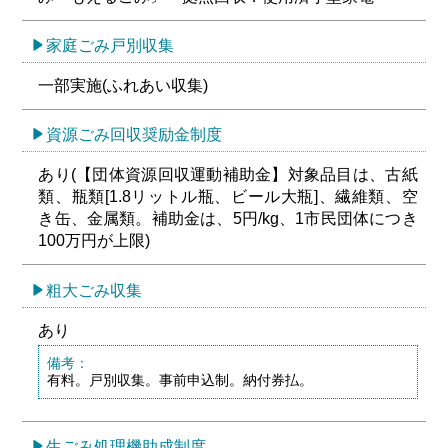
家庭ごみ戸別収集
一部実施(ふれあい収集)
資源ごみ回収奨励金制度
あり(【団体資源回収運動補助金】対象品目は、古紙
類、瓶類[1.8リットル瓶、ビール大瓶]、繊維類、空
き缶、金属類。補助金は、5円/kg、1市民団体につき
100万円が上限)
粗大ごみ収集
あり
備考：
有料。戸別収集。事前申込制。納付券払。
生ごみ処理機助成制度