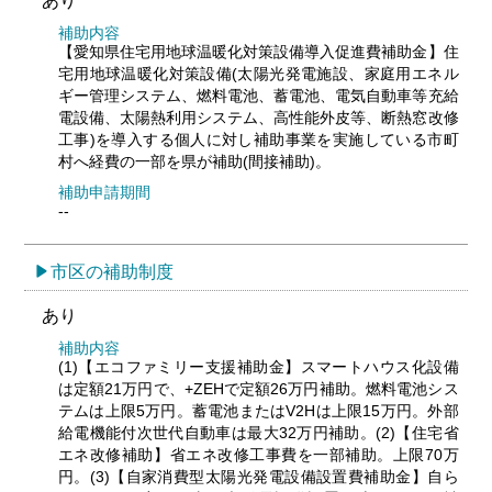
あり
補助内容
【愛知県住宅用地球温暖化対策設備導入促進費補助金】住
宅用地球温暖化対策設備(太陽光発電施設、家庭用エネル
ギー管理システム、燃料電池、蓄電池、電気自動車等充給
電設備、太陽熱利用システム、高性能外皮等、断熱窓改修
工事)を導入する個人に対し補助事業を実施している市町
村へ経費の一部を県が補助(間接補助)。
補助申請期間
--
市区の補助制度
あり
補助内容
(1)【エコファミリー支援補助金】スマートハウス化設備
は定額21万円で、+ZEHで定額26万円補助。燃料電池シス
テムは上限5万円。蓄電池またはV2Hは上限15万円。外部
給電機能付次世代自動車は最大32万円補助。(2)【住宅省
エネ改修補助】省エネ改修工事費を一部補助。上限70万
円。(3)【自家消費型太陽光発電設備設置費補助金】自ら