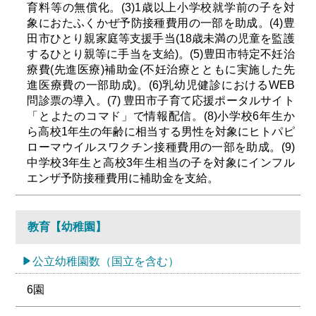
育料等の無償化。(3)1歳以上小学校就学前の子を対
象におたふくかぜ予防接種費用の一部を助成。(4)豊
田市ひとり親家庭等支援手当(18歳未満の児童を監護
するひとり親等に手当を支給)。(5)豊田市特定不妊治
療費(先進医療)補助金(不妊治療とともに実施した先
進医療費の一部助成)。(6)乳幼児健診におけるWEB
問診票の導入。(7) 豊田市子育て応援ポータルサイト
「とよたのコマド」で情報配信。(8)小学校6年生か
ら高校1年生の年齢に相当する男性を対象にヒトパピ
ローマウイルスワクチン接種費用の一部を助成。(9)
中学校3年生と高校3年生相当の子を対象にインフル
エンザ予防接種費用に補助金を支給。
教育【幼稚園】
公立幼稚園数（国立を含む）
6園