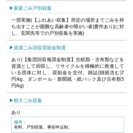
家庭ごみ戸別収集
一部実施(【ふれあい収集】所定の場所までごみを持
ち出すことが困難な高齢者や障がい者[要件あり]に対
し、玄関先等での戸別収集を実施)
資源ごみ回収奨励金制度
あり(【集団回収報奨金制度】古紙類・古布類などを
資源として回収し、リサイクルを積極的に推進して
いる団体に対し、奨励金を交付。雑誌[雑紙含む]7
円/kg、ダンボール・新聞紙・紙パック及び古布類5
円/kg)
粗大ごみ収集
あり
備考：
有料。戸別収集。事前申込制。