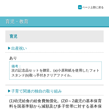
ü
ページ上部に戻る
育児・教育
育児
出産祝い
あり
備考：
次の記念品セットを贈呈。(a)小原和紙を使用したフォト
スタンド(b)取っ手付きクリアファイル。
子育て関連の独自の取り組み
(1)幼児給食の給食費無償化。(2)0～2歳児の基本保育
料を国基準額から減額及び多子世帯に対する基本保