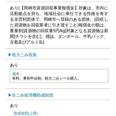
あり(【岡崎市資源回収事業報償金】対象は、市内に
活動拠点を持ち、地域社会に奉仕できる性格を有す
る非営利団体で、岡崎市へ登録のある団体。(回収し
た資源物を回収業者に引き渡すこと)報償金の額は、
重量割[資源物の回収量5円/kg]対象となる資源物は新
聞[チラシを含む]、雑誌、ダンボール、牛乳パック、
古着及びアルミ缶)
粗大ごみ収集
あり
備考：
有料。事前申込制。粗大ごみシール購入。
生ごみ処理機助成制度
あり
助成金額(上限）