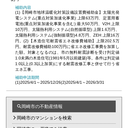
補助内容
(1)【岡崎市地球温暖化対策設備設置費補助金】太陽光発
電システム(重点対策加速化事業):上限63万円、定置用蓄
電池(重点対策加速化事業を含む):最大50万円、V2H:上限
10万円、太陽熱利用システム(自然循環型):上限1.6万円、
太陽熱利用システム(強制循環型)4.8万円、ZEH:上限16万
円。(2)【木造住宅耐震省エネ改修費補助】上限202.5万
円。耐震改修費補助100万円に省エネ改修工事費を加算し
た額。対象となるのは、市の無料耐震診断を受け判定値
1.0未満の木造住宅(1981年5月以前建築)等。条件は判定値
1.0以上(0.3以上加算)にする耐震改修工事と併せて行う省
エネ工事。
補助申請期間
(1)2025/4/1～2025/12/26(2)2025/4/1～2026/3/31
岡崎市の不動産情報
岡崎市のマンションを検索