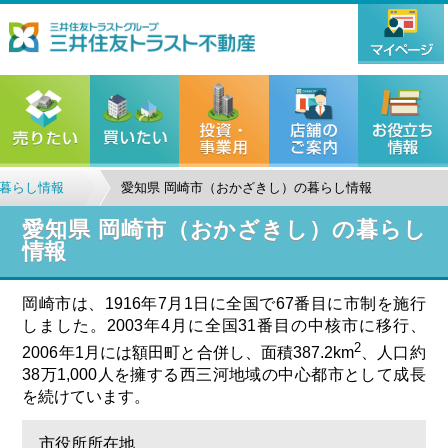
暮らし情報
愛知県 岡崎市（おかざきし）の暮らし情報
愛知県 岡崎市（おかざきし）の暮らし
情報
岡崎市は、1916年7月1日に全国で67番目に市制を施行
しました。2003年4月に全国31番目の中核市に移行、
2
2006年1月には額田町と合併し、面積387.2km
、人口約
38万1,000人を擁する西三河地域の中心都市として成長
を続けています。
市役所所在地