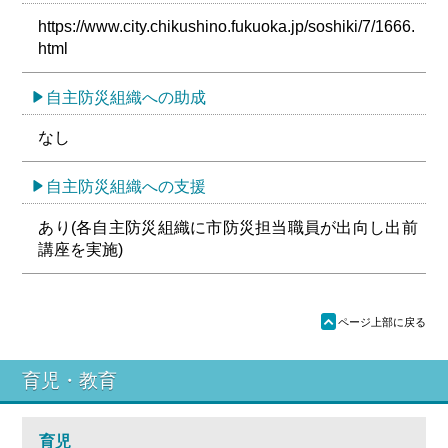
https://www.city.chikushino.fukuoka.jp/soshiki/7/1666.
html
自主防災組織への助成
なし
自主防災組織への支援
あり(各自主防災組織に市防災担当職員が出向し出前
講座を実施)
ü
ページ上部に戻る
育児・教育
育児