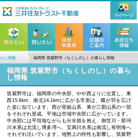
らし情報
福岡県 筑紫野市（ちくしのし）の暮らし情報
福岡県 筑紫野市（ちくしのし）の暮ら
し情報
筑紫野市は、福岡県の中央部、やや西よりに位置し、東
西15.6km、南北14.1kmに広がる市形は、蝶が羽を広げ
た姿に似ています。西が背振山系、東が三郡山系の一部
をそれぞれ形成。平地は市域中央部に広がっています。
中央部には平坦地ながらも分水嶺を抱え、御笠川・那珂
川水系は北流し博多湾へ、宝満川水系は南流し有明海へ
それぞれ注いでいます。地勢上の特性も影響し、筑紫野