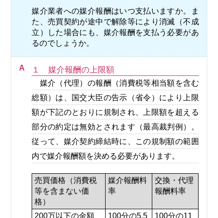
媒介業者への媒介報酬はいつ支払いますか。ま
た、売買契約が途中で解除等により消滅（不成
立）した場合にも、媒介報酬を支払う必要があ
るのでしょうか。
A
１ 媒介報酬の上限額
媒介（代理）の報酬（消費税等相当額を含む
総額）は、国交大臣の告示（省令）により上限
額が下記のとおりに規制され、上限額を超える
部分の約定は無効とされます（最高裁判例）。
従って、媒介契約締結時に、この規制額の範囲
内で媒介報酬額を決める必要があります。
売買価格（消費税
媒介報酬料
交換・代理
等を含まない価
率
報酬料率
格）
200万以下の金額
100分の5.5
100分の11