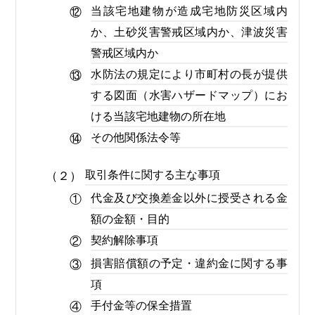
当該宅地建物が造成宅地防災区域内
⑫
か、土砂災害警戒区域内か、津波災害
警戒区域内か
水防法の規定により市町村の長が提供
⑬
する図面（水害ハザードマップ）にお
ける当該宅地建物の所在地
その他関係法令等
⑭
取引条件に関する主な事項
（２）
代金及び交換差金以外に授受される金
①
額の金額・目的
契約解除事項
②
損害賠償額の予定・違約金に関する事
③
項
手付金等の保全措置
④