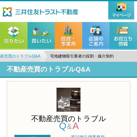
産売買のトラブルQ&A
宅地建物取引業者の役割・媒介契約
不動産売買のトラブルQ&A
不動産売買のトラブル
Q
A
&