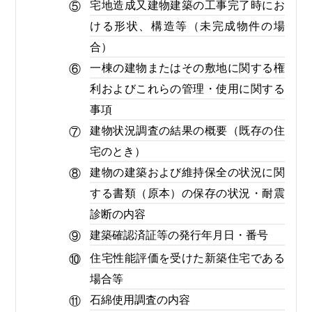
宅地造成又建物建築の工事完了時にお
⑤
ける形状、構造等（未完成物件の場
合）
一棟の建物またはその敷地に関する権
⑥
利およびこれらの管理・使用に関する
事項
建物状況調査の結果の概要（既存の住
⑦
宅のとき）
建物の建築および維持保全の状況に関
⑧
する書類（原本）の保存の状況・耐震
診断の内容
建築確認済証等の発行年月日・番号
⑨
住宅性能評価を受けた新築住宅である
⑩
場合等
石綿使用調査の内容
⑪