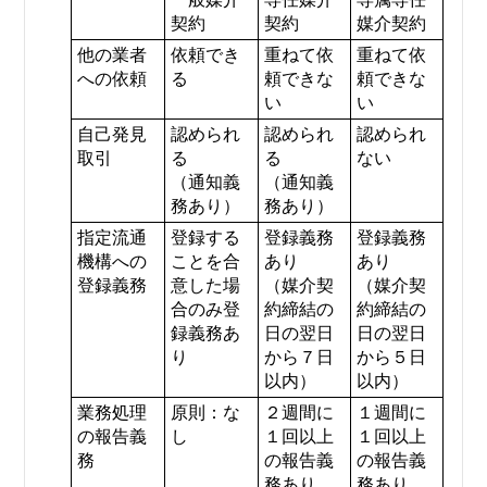
契約
契約
媒介契約
他の業者
依頼でき
重ねて依
重ねて依
への依頼
る
頼できな
頼できな
い
い
自己発見
認められ
認められ
認められ
取引
る
る
ない
（通知義
（通知義
務あり）
務あり）
指定流通
登録する
登録義務
登録義務
機構への
ことを合
あり
あり
登録義務
意した場
（媒介契
（媒介契
合のみ登
約締結の
約締結の
録義務あ
日の翌日
日の翌日
り
から７日
から５日
以内）
以内）
業務処理
原則：な
２週間に
１週間に
の報告義
し
１回以上
１回以上
務
の報告義
の報告義
務あり
務あり