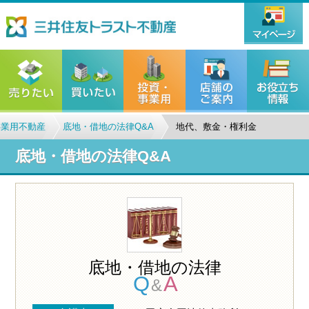
事業用不動産
底地・借地の法律Q&A
地代、敷金・権利金
底地・借地の法律Q&A
底地・借地の法律
Q
A
&