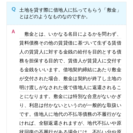
Q
土地を貸す際に借地人に払ってもらう「敷金」
とはどのようなものなのですか。
A
敷金とは、いかなる名目によるかを問わず、
賃料債務その他の賃貸借に基づいて生ずる賃借
人の賃貸人に対する金銭の給付を目的とする債
務を担保する目的で、賃借人が賃貸人に交付す
る金銭をいいます。借地契約締結にあたり敷金
が交付された場合、敷金は契約が終了し土地の
明け渡しがなされた後で借地人に返還されるこ
とになります。敷金には特別な合意がないかぎ
り、利息は付かないというのが一般的な取扱い
です。借地人に地代の不払等債務の不履行がな
ければ、全額返還されますが、地代不払いや原
状回復の不履行がある場合には、不払い分や原