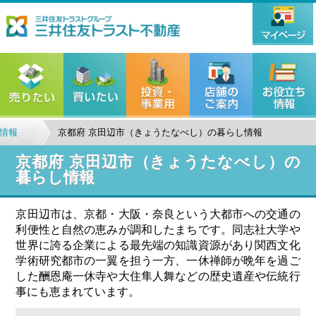
情報
京都府 京田辺市（きょうたなべし）の暮らし情報
京都府 京田辺市（きょうたなべし）の
暮らし情報
京田辺市は、京都・大阪・奈良という大都市への交通の
利便性と自然の恵みが調和したまちです。同志社大学や
世界に誇る企業による最先端の知識資源があり関西文化
学術研究都市の一翼を担う一方、一休禅師が晩年を過ご
した酬恩庵一休寺や大住隼人舞などの歴史遺産や伝統行
事にも恵まれています。