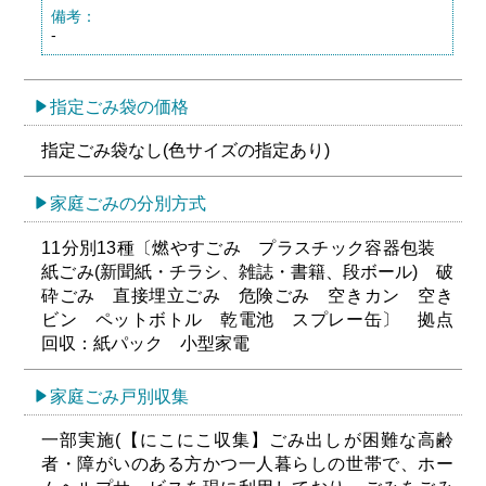
備考：
-
指定ごみ袋の価格
指定ごみ袋なし(色サイズの指定あり)
家庭ごみの分別方式
11分別13種〔燃やすごみ プラスチック容器包装
紙ごみ(新聞紙・チラシ、雑誌・書籍、段ボール) 破
砕ごみ 直接埋立ごみ 危険ごみ 空きカン 空き
ビン ペットボトル 乾電池 スプレー缶〕 拠点
回収：紙パック 小型家電
家庭ごみ戸別収集
一部実施(【にこにこ収集】ごみ出しが困難な高齢
者・障がいのある方かつ一人暮らしの世帯で、ホー