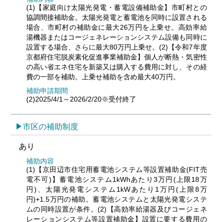
(1)【家庭向け太陽光発電・蓄電設備補助金】市町村との
協調間接補助金。太陽光発電と蓄電池を同時に設置される
場合、市町村の補助金に最大26万円を上乗せ。高効率給
湯機器またはコージェネレーションシステム設備も同時に
設置する場合、さらに最大80万円上乗せ。(2)【令和7年度
京都府住宅脱炭素化促進事業補助金】個人が断熱・気密性
の高い省エネ住宅を新築又は購入する費用に対し、その経
費の一部を補助。上乗せ補助を含め最大40万円。
補助申請期間
(2)2025/4/1～2026/2/20※受付終了
市区の補助制度
あり
補助内容
(1)【京田辺市住宅用蓄電池システム等設置補助金(FIT売
電不可)】蓄電池システム1kWhあたり3万円(上限18万
円)、太陽光発電システム1kWあたり1万円(上限8万
円)+1.5万円の補助。蓄電池システムと太陽光発電システ
ムの同時設置が条件。(2)【高効率給湯器及びコージェネ
レーションシステム等設置補助金】設置に要する費用の