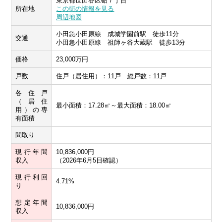
東京都世田谷区砧７丁目
所在地
この街の情報を見る
周辺地図
小田急小田原線 成城学園前駅 徒歩11分
交通
小田急小田原線 祖師ヶ谷大蔵駅 徒歩13分
価格
23,000万円
戸数
住戸（居住用）：11戸 総戸数：11戸
各住戸
（居住
最小面積：17.28㎡～最大面積：18.00㎡
用）の専
有面積
間取り
現行年間
10,836,000円
収入
（2026年6月5日確認）
現行利回
4.71%
り
想定年間
10,836,000円
収入