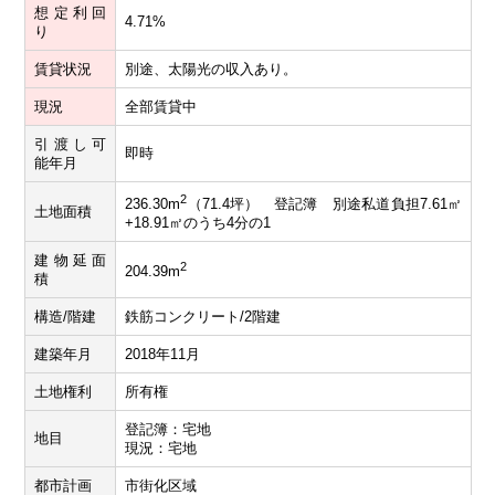
想定利回
4.71%
り
賃貸状況
別途、太陽光の収入あり。
現況
全部賃貸中
引渡し可
即時
能年月
2
236.30m
（71.4坪） 登記簿 別途私道負担7.61㎡
土地面積
+18.91㎡のうち4分の1
建物延面
2
204.39m
積
構造/階建
鉄筋コンクリート/2階建
建築年月
2018年11月
土地権利
所有権
登記簿：宅地
地目
現況：宅地
都市計画
市街化区域