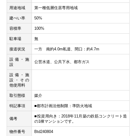
用途地域
第一種低層住居専用地域
建ぺい率
50%
容積率
100%
駐車場
無
接道状況
一方 南約4.0m私道、間口：約4.7m
設備・施
公営水道、公共下水、都市ガス
設
設備・施
設・その
他使用料
取引態様
媒介
特記事項
■都市計画法他制限：準防火地域
■投資用向き：2018年11月築の鉄筋コンクリート造
備考
の1棟マンションです。
物件番号
Btd240804