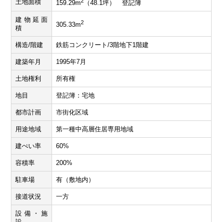
2
土地面積
159.29m
（48.1坪） 登記簿
建物延面
2
305.33m
積
構造/階建
鉄筋コンクリート/3階地下1階建
建築年月
1995年7月
土地権利
所有権
地目
登記簿：宅地
都市計画
市街化区域
用途地域
第一種中高層住居専用地域
建ぺい率
60%
容積率
200%
駐車場
有（敷地内）
接道状況
一方
設備・施
設