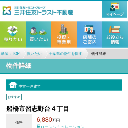
動産：TOP
買いたい
千葉県の物件を探す
物件詳細
物件詳細
中古一戸建て
おすすめ
船橋市習志野台４丁目
6,880
万円
価格
ローンシミュレーション