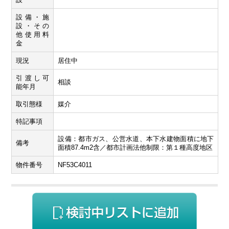
設備・施
設・その
他使用料
金
現況
居住中
引渡し可
相談
能年月
取引態様
媒介
特記事項
設備：都市ガス、公営水道、本下水建物面積に地下
備考
面積87.4m2含／都市計画法他制限：第１種高度地区
物件番号
NF53C4011