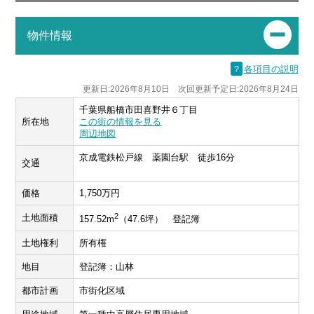
物件情報
？
各項目の説明
更新日:2026年8月10日 次回更新予定日:2026年8月24日
千葉県船橋市田喜野井６丁目
所在地
この街の情報を見る
周辺地図
京成電鉄松戸線 薬園台駅 徒歩16分
交通
価格
1,750万円
2
土地面積
157.52m
（47.6坪） 登記簿
土地権利
所有権
地目
登記簿：山林
都市計画
市街化区域