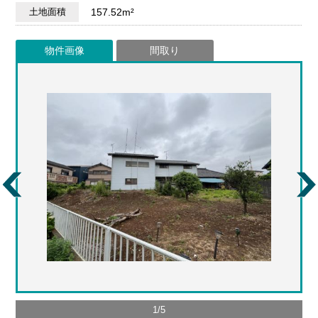
土地面積
157.52m²
物件画像
間取り
1
/
5