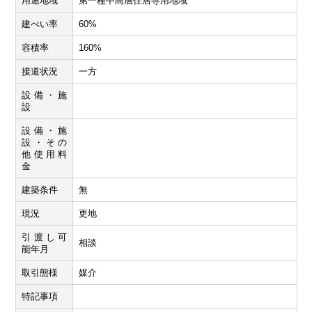
用途地域
第一種中高層住居専用地域
建ぺい率
60%
容積率
160%
接道状況
一方
設備・施
設
設備・施
設・その
他使用料
金
建築条件
無
現況
更地
引渡し可
相談
能年月
取引態様
媒介
特記事項