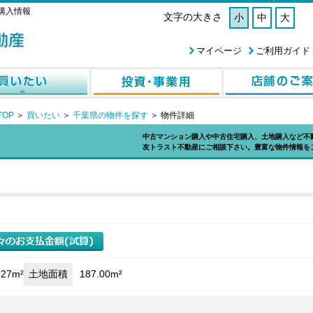
購入情報
文字の大きさ
小
中
大
マイページ
ご利用ガイド
OP
＞
買いたい
＞
千葉県の物件を探す
＞
物件詳細
中古マンション購入や中古住宅購入、土地購入など不
友トラスト不動産にご相談下さい。豊富な物件情報を
.27m²
土地面積
187.00m²