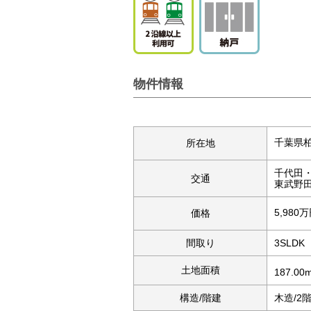
物件情報
千葉県
所在地
千代田
交通
東武野田
5,980
価格
間取り
3SLDK
土地面積
187.00
構造/階建
木造/2