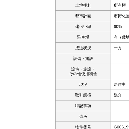
土地権利
所有権
都市計画
市街化
建ぺい率
60%
駐車場
有（
接道状況
一方
設備・施設
設備・施設・
その他使用料金
現況
居住中
取引態様
媒介
特記事項
備考
物件番号
G00619