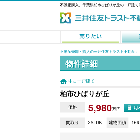
不動産購入、千葉県柏市ひばりが丘の一戸建て
不動産売却・購入の三井住友トラスト不動産：T
物件詳細
中古一戸建て
柏市ひばりが丘
5,980
価格
万円
間取り
3SLDK
建物面積
166