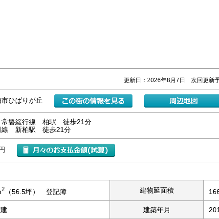
更新日：2026年8月7日 次回更新予
柏市ひばりが丘
・常磐緩行線 柏駅 徒歩21分
線 新柏駅 徒歩21分
万円
2
建物延面積
m
（56.5坪） 登記簿
16
階建
建築年月
20