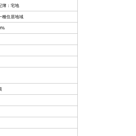
記簿：宅地
一種住居地域
0%
談