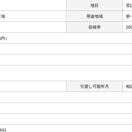
地目
登
区域
用途地域
第
容積率
20
敷地内）
引渡し可能年月
相
941