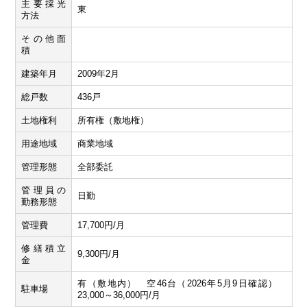
主要採光
東
方法
その他面
積
建築年月
2009年2月
総戸数
436戸
土地権利
所有権（敷地権）
用途地域
商業地域
管理形態
全部委託
管理員の
日勤
勤務形態
管理費
17,700円/月
修繕積立
9,300円/月
金
有（敷地内） 空46台（2026年5月9日確認）
駐車場
23,000～36,000円/月