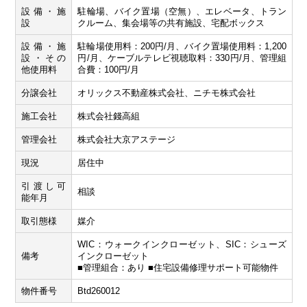
設備・施
駐輪場、バイク置場（空無）、エレベータ、トラン
設
クルーム、集会場等の共有施設、宅配ボックス
設備・施
駐輪場使用料：200円/月、バイク置場使用料：1,200
設・その
円/月、ケーブルテレビ視聴取料：330円/月、管理組
他使用料
合費：100円/月
分譲会社
オリックス不動産株式会社、ニチモ株式会社
施工会社
株式会社錢高組
管理会社
株式会社大京アステージ
現況
居住中
引渡し可
相談
能年月
取引態様
媒介
WIC：ウォークインクローゼット、SIC：シューズ
備考
インクローゼット
■管理組合：あり ■住宅設備修理サポート可能物件
物件番号
Btd260012