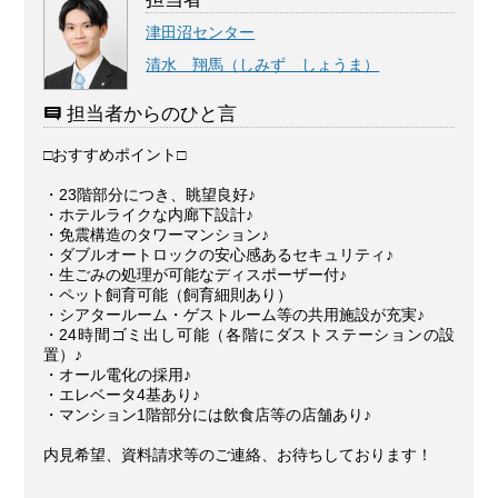
津田沼センター
清水 翔馬（しみず しょうま）
担当者からのひと言
□おすすめポイント□
・23階部分につき、眺望良好♪
・ホテルライクな内廊下設計♪
・免震構造のタワーマンション♪
・ダブルオートロックの安心感あるセキュリティ♪
・生ごみの処理が可能なディスポーザー付♪
・ペット飼育可能（飼育細則あり）
・シアタールーム・ゲストルーム等の共用施設が充実♪
・24時間ゴミ出し可能（各階にダストステーションの設
置）♪
・オール電化の採用♪
・エレベータ4基あり♪
・マンション1階部分には飲食店等の店舗あり♪
内見希望、資料請求等のご連絡、お待ちしております！