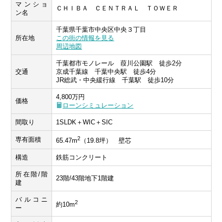
マンショ
ＣＨＩＢＡ ＣＥＮＴＲＡＬ ＴＯＷＥＲ
ン名
千葉県千葉市中央区中央３丁目
所在地
この街の情報を見る
周辺地図
千葉都市モノレール 葭川公園駅 徒歩2分
交通
京成千葉線 千葉中央駅 徒歩4分
JR総武・中央緩行線 千葉駅 徒歩10分
4,800万円
価格
ローンシミュレーション
間取り
1SLDK＋WIC＋SIC
2
専有面積
65.47m
（19.8坪） 壁芯
構造
鉄筋コンクリート
所在階/階
23階/43階地下1階建
建
バルコニ
2
約10m
ー