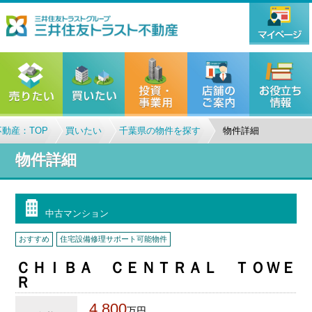
動産：TOP
買いたい
千葉県の物件を探す
物件詳細
物件詳細
中古マンション
おすすめ
住宅設備修理サポート可能物件
ＣＨＩＢＡ ＣＥＮＴＲＡＬ ＴＯＷＥ
Ｒ
4,800
万円