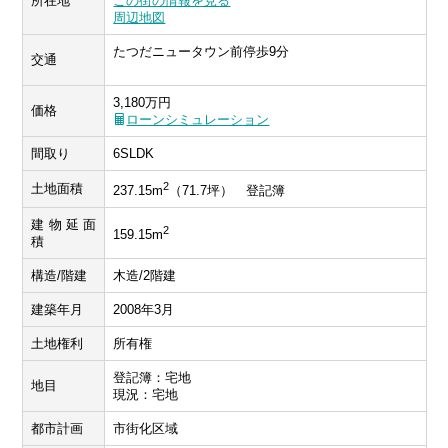
所在地
この街の情報を見る
周辺地図
たつだニュータウン前停歩9分
交通
3,180万円
価格
ローンシミュレーション
間取り
6SLDK
2
土地面積
237.15m
（71.7坪） 登記簿
建物延面
2
159.15m
積
構造/階建
木造/2階建
建築年月
2008年3月
土地権利
所有権
登記簿：宅地
地目
現況：宅地
都市計画
市街化区域