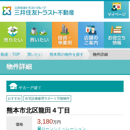
動産：TOP
買いたい
熊本県の物件を探す
物件詳細
物件詳細
中古一戸建て
おすすめ
住宅設備修理サポート可能物件
熊本市北区龍田４丁目
3,180
万円
価格
ローンシミュレーション