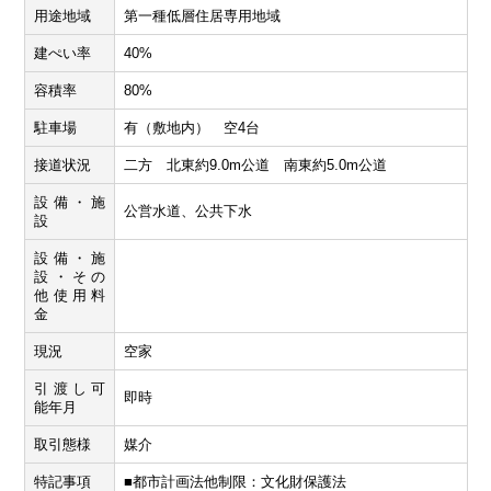
用途地域
第一種低層住居専用地域
建ぺい率
40%
容積率
80%
駐車場
有（敷地内） 空4台
接道状況
二方 北東約9.0m公道 南東約5.0m公道
設備・施
公営水道、公共下水
設
設備・施
設・その
他使用料
金
現況
空家
引渡し可
即時
能年月
取引態様
媒介
特記事項
■都市計画法他制限：文化財保護法