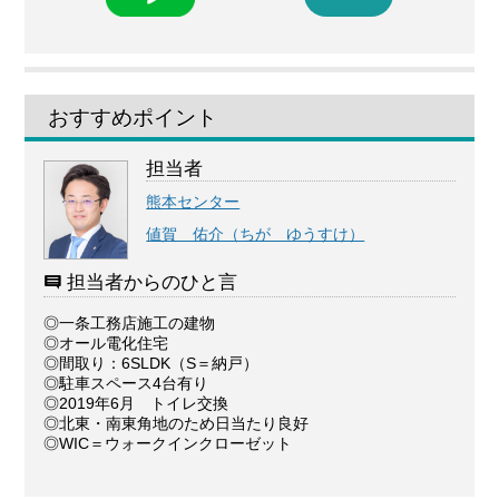
おすすめポイント
担当者
熊本センター
値賀 佑介（ちが ゆうすけ）
担当者からのひと言
◎一条工務店施工の建物
◎オール電化住宅
◎間取り：6SLDK（S＝納戸）
◎駐車スペース4台有り
◎2019年6月 トイレ交換
◎北東・南東角地のため日当たり良好
◎WIC＝ウォークインクローゼット