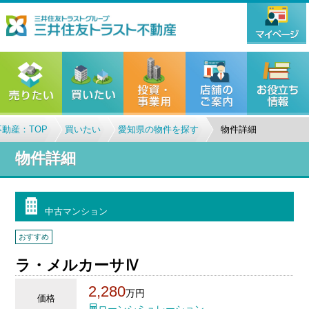
動産：TOP
買いたい
愛知県の物件を探す
物件詳細
物件詳細
中古マンション
おすすめ
ラ・メルカーサⅣ
2,280
万円
価格
ローンシミュレーション