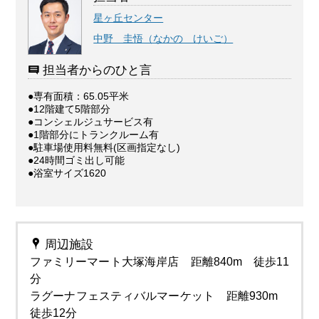
星ヶ丘センター
中野 圭悟（なかの けいご）
担当者からのひと言
●専有面積：65.05平米
●12階建て5階部分
●コンシェルジュサービス有
●1階部分にトランクルーム有
●駐車場使用料無料(区画指定なし)
●24時間ゴミ出し可能
●浴室サイズ1620
周辺施設
ファミリーマート大塚海岸店 距離840m 徒歩11
分
ラグーナフェスティバルマーケット 距離930m
徒歩12分