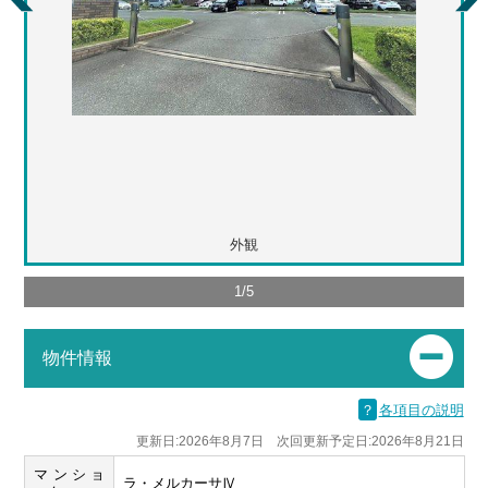
外観
1
/
5
物件情報
？
各項目の説明
更新日:2026年8月7日 次回更新予定日:2026年8月21日
マンショ
ラ・メルカーサⅣ