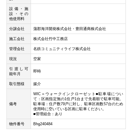
設備・施
設・その
他使用料
分譲会社
蒲郡海洋開発株式会社・豊田通商株式会社
施工会社
株式会社竹中工務店
管理会社
名鉄コミュニティライフ株式会社
現況
空家
引渡し可
即時
能年月
取引態様
媒介
WIC＝ウォークインクローゼット■駐車場につい
て：区画指定無の1住戸1台まで先着順で駐車可能。
備考
駐車場：住戸数79戸に対し、駐車区画数57台のため
使用時に空いている区画に駐車ください。
■管理組合：あり
物件番号
Bhg240484