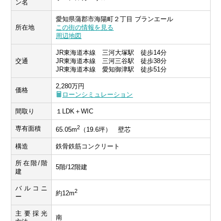
ン名
愛知県蒲郡市海陽町２丁目 ブランエール
所在地
この街の情報を見る
周辺地図
JR東海道本線 三河大塚駅 徒歩14分
交通
JR東海道本線 三河三谷駅 徒歩38分
JR東海道本線 愛知御津駅 徒歩51分
2,280万円
価格
ローンシミュレーション
間取り
１LDK＋WIC
2
専有面積
65.05m
（19.6坪） 壁芯
構造
鉄骨鉄筋コンクリート
所在階/階
5階/12階建
建
バルコニ
2
約12m
ー
主要採光
南