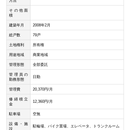
方法
その他面
積
建築年月
2008年2月
総戸数
79戸
土地権利
所有権
用途地域
商業地域
管理形態
全部委託
管理員の
日勤
勤務形態
管理費
20,370円/月
修繕積立
12,360円/月
金
駐車場
空無
設備・施
駐輪場、バイク置場、エレベータ、トランクルーム
設