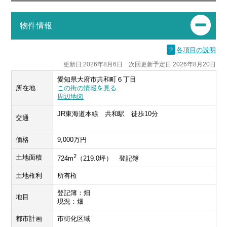
物件情報
？
各項目の説明
更新日:2026年8月6日 次回更新予定日:2026年8月20日
愛知県大府市共和町６丁目
所在地
この街の情報を見る
周辺地図
JR東海道本線 共和駅 徒歩10分
交通
価格
9,000万円
2
土地面積
724m
（219.0坪） 登記簿
土地権利
所有権
登記簿：畑
地目
現況：畑
都市計画
市街化区域