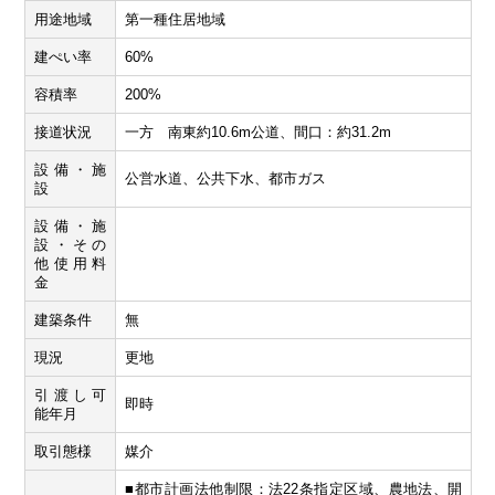
用途地域
第一種住居地域
建ぺい率
60%
容積率
200%
接道状況
一方 南東約10.6m公道、間口：約31.2m
設備・施
公営水道、公共下水、都市ガス
設
設備・施
設・その
他使用料
金
建築条件
無
現況
更地
引渡し可
即時
能年月
取引態様
媒介
■都市計画法他制限：法22条指定区域、農地法、開