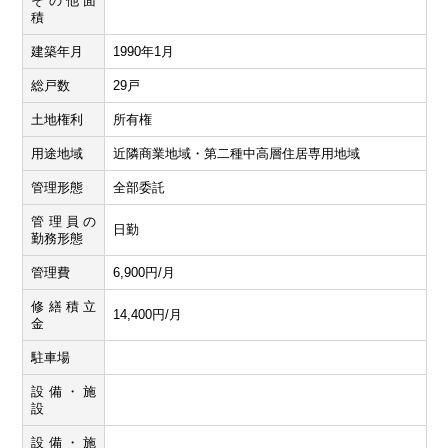
その他面
積
建築年月
1990年1月
総戸数
29戸
土地権利
所有権
用途地域
近隣商業地域・第二種中高層住居専用地域
管理形態
全部委託
管理員の
日勤
勤務形態
管理費
6,900円/月
修繕積立
14,400円/月
金
駐車場
設備・施
設
設備・施