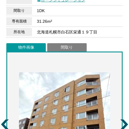
間取り
1DK
専有面積
31.26m²
所在地
北海道札幌市白石区栄通１９丁目
物件画像
間取り