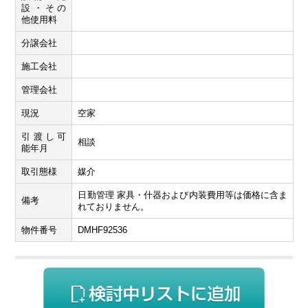
設・その
他使用料
分譲会社
施工会社
管理会社
現況
空家
引渡し可
相談
能年月
取引態様
媒介
日勤管理 家具・什器および内装費用等は価格に含ま
備考
れておりません。
物件番号
DMHF92536