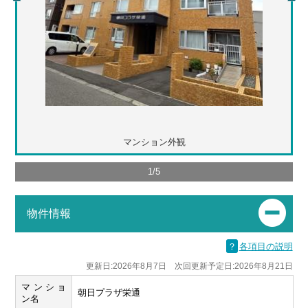
マンション外観
1
/
5
物件情報
？
各項目の説明
更新日:2026年8月7日 次回更新予定日:2026年8月21日
マンショ
朝日プラザ栄通
ン名