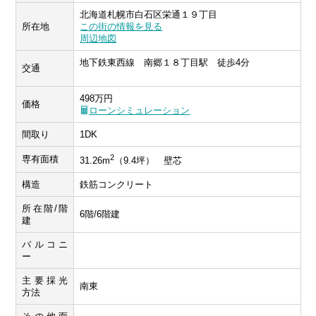
北海道札幌市白石区栄通１９丁目
所在地
この街の情報を見る
周辺地図
地下鉄東西線 南郷１８丁目駅 徒歩4分
交通
498万円
価格
ローンシミュレーション
間取り
1DK
2
専有面積
31.26m
（9.4坪） 壁芯
構造
鉄筋コンクリート
所在階/階
6階/6階建
建
バルコニ
ー
主要採光
南東
方法