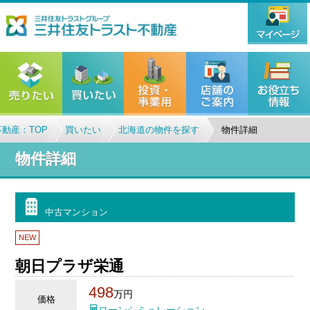
動産：TOP
買いたい
北海道の物件を探す
物件詳細
物件詳細
中古マンション
NEW
朝日プラザ栄通
498
万円
価格
ローンシミュレーション