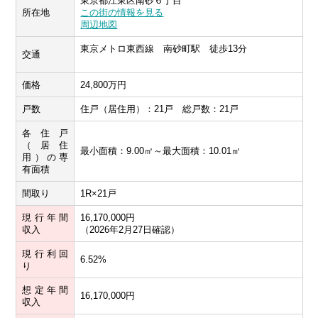
東京都江東区南砂６丁目
所在地
この街の情報を見る
周辺地図
東京メトロ東西線 南砂町駅 徒歩13分
交通
価格
24,800万円
戸数
住戸（居住用）：21戸 総戸数：21戸
各住戸
（居住
最小面積：9.00㎡～最大面積：10.01㎡
用）の専
有面積
間取り
1R×21戸
現行年間
16,170,000円
収入
（2026年2月27日確認）
現行利回
6.52%
り
想定年間
16,170,000円
収入