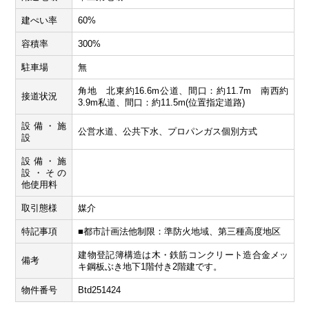
建ぺい率
60%
容積率
300%
駐車場
無
角地 北東約16.6m公道、間口：約11.7m 南西約
接道状況
3.9m私道、間口：約11.5m(位置指定道路)
設備・施
公営水道、公共下水、プロパンガス個別方式
設
設備・施
設・その
他使用料
取引態様
媒介
特記事項
■都市計画法他制限：準防火地域、第三種高度地区
建物登記簿構造は木・鉄筋コンクリート造合金メッ
備考
キ鋼板ぶき地下1階付き2階建です。
物件番号
Btd251424