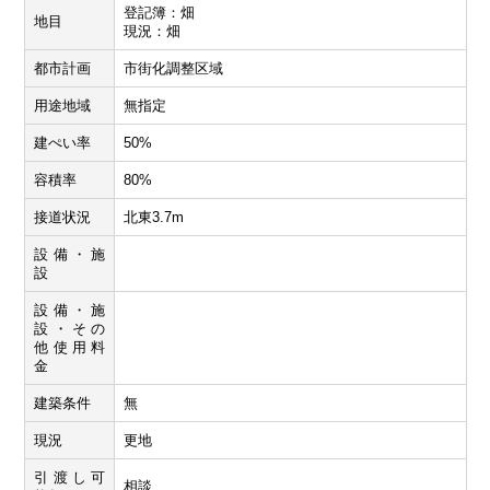
登記簿：畑
地目
現況：畑
都市計画
市街化調整区域
用途地域
無指定
建ぺい率
50%
容積率
80%
接道状況
北東3.7m
設備・施
設
設備・施
設・その
他使用料
金
建築条件
無
現況
更地
引渡し可
相談