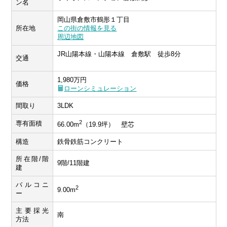
ン名
岡山県倉敷市鶴形１丁目
所在地
この街の情報を見る
周辺地図
JR山陽本線・山陽本線 倉敷駅 徒歩8分
交通
1,980万円
価格
ローンシミュレーション
間取り
3LDK
2
専有面積
66.00m
（19.9坪） 壁芯
構造
鉄骨鉄筋コンクリート
所在階/階
9階/11階建
建
バルコニ
2
9.00m
ー
主要採光
南
方法