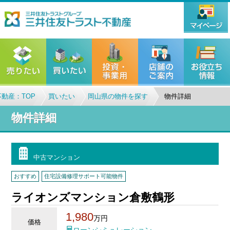
動産：TOP
買いたい
岡山県の物件を探す
物件詳細
物件詳細
中古マンション
おすすめ
住宅設備修理サポート可能物件
ライオンズマンション倉敷鶴形
1,980
万円
価格
ローンシミュレーション