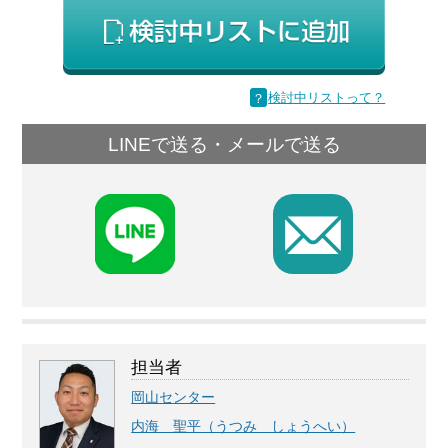
？
検討中リストって？
LINEで送る・メールで送る
F
担当者
岡山センター
内海 聖平（うつみ しょうへい）