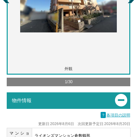
外観
1
/
30
物件情報
？
各項目の説明
更新日:2026年8月6日 次回更新予定日:2026年8月20日
マンショ
ライオンズマンション倉敷鶴形