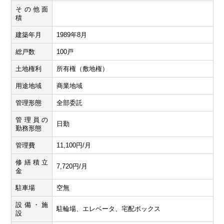
その他面
積
建築年月
1989年8月
総戸数
100戸
土地権利
所有権（敷地権）
用途地域
商業地域
管理形態
全部委託
管理員の
日勤
勤務形態
管理費
11,100円/月
修繕積立
7,720円/月
金
駐車場
空無
設備・施
駐輪場、エレベータ、宅配ボックス
設