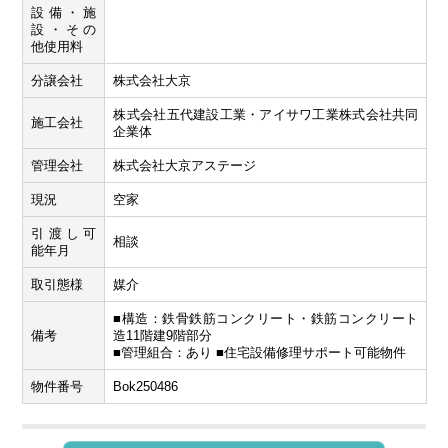
設備・施
設・その
他使用料
分譲会社
株式会社大京
株式会社五代建設工業・アイサワ工業株式会社共同
施工会社
企業体
管理会社
株式会社大京アステージ
現況
空家
引渡し可
相談
能年月
取引態様
媒介
■構造：鉄骨鉄筋コンクリート・鉄筋コンクリート
備考
造11階建9階部分
■管理組合：あり ■住宅設備修理サポート可能物件
物件番号
Bok250486