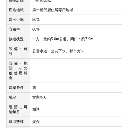
都市計画
市街化区域
用途地域
第一種低層住居専用地域
建ぺい率
50%
容積率
80%
接道状況
一方 北約5.0m公道、間口：約7.9m
設備・施
公営水道、公共下水、都市ガス
設
設備・施
設・その
他使用料
金
建築条件
無
現況
古家あり
引渡し可
相談
能年月
取引態様
媒介