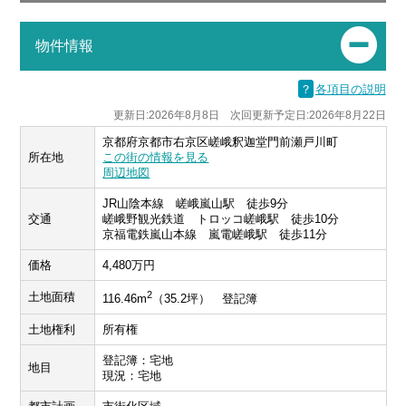
物件情報
？
各項目の説明
更新日:2026年8月8日 次回更新予定日:2026年8月22日
京都府京都市右京区嵯峨釈迦堂門前瀬戸川町
所在地
この街の情報を見る
周辺地図
JR山陰本線 嵯峨嵐山駅 徒歩9分
交通
嵯峨野観光鉄道 トロッコ嵯峨駅 徒歩10分
京福電鉄嵐山本線 嵐電嵯峨駅 徒歩11分
価格
4,480万円
2
土地面積
116.46m
（35.2坪） 登記簿
土地権利
所有権
登記簿：宅地
地目
現況：宅地