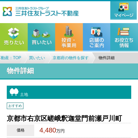
動産：TOP
買いたい
京都府の物件を探す
物件詳細
物件詳細
土地
おすすめ
京都市右京区嵯峨釈迦堂門前瀬戸川町
4,480
価格
万円