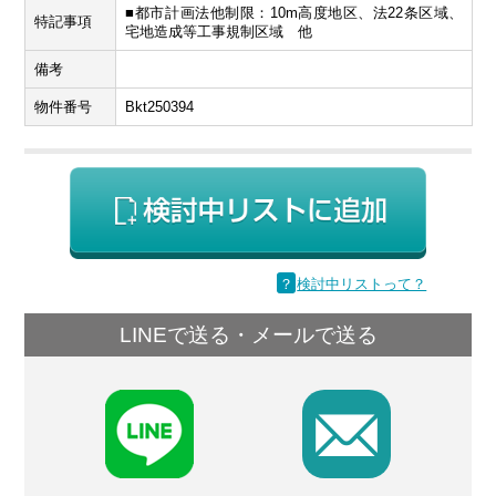
■都市計画法他制限：10m高度地区、法22条区域、
特記事項
宅地造成等工事規制区域 他
備考
物件番号
Bkt250394
？
検討中リストって？
LINEで送る・メールで送る
F