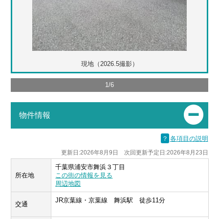
現地（2026.5撮影）
1
/
6
物件情報
？
各項目の説明
更新日:2026年8月9日 次回更新予定日:2026年8月23日
千葉県浦安市舞浜３丁目
所在地
この街の情報を見る
周辺地図
JR京葉線・京葉線 舞浜駅 徒歩11分
交通