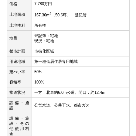
価格
7,780万円
2
土地面積
167.36m
（50.6坪） 登記簿
土地権利
所有権
登記簿：宅地
地目
現況：宅地
都市計画
市街化区域
用途地域
第一種低層住居専用地域
建ぺい率
50%
容積率
100%
接道状況
一方 北東約6.0m公道、間口：約12.4m
設備・施
公営水道、公共下水、都市ガス
設
設備・施
設・その
他使用料
金