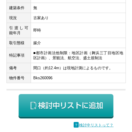
建築条件
無
現況
古家あり
引渡し可
即時
能年月
取引態様
媒介
■都市計画法他制限：地区計画（舞浜三丁目地区地
特記事項
区計画）、景観法、航空法、盛土規制法
備考
間口（約12.4m）は現地計測によるものです。
物件番号
Bks260096
？
検討中リストって？