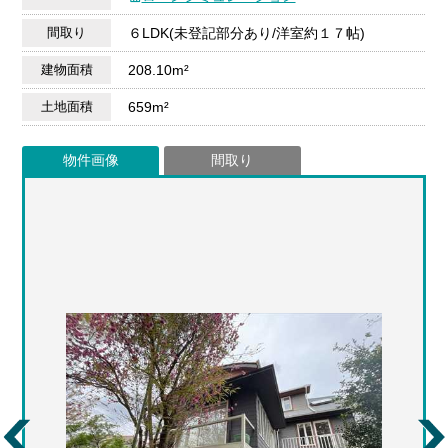
間取り
６LDK(未登記部分あり/洋室約１７帖)
建物面積
208.10m²
土地面積
659m²
物件画像
間取り