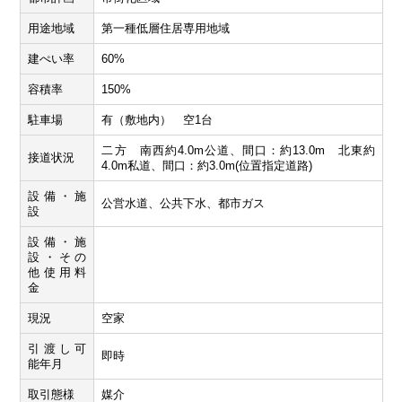
用途地域
第一種低層住居専用地域
建ぺい率
60%
容積率
150%
駐車場
有（敷地内） 空1台
二方 南西約4.0m公道、間口：約13.0m 北東約
接道状況
4.0m私道、間口：約3.0m(位置指定道路)
設備・施
公営水道、公共下水、都市ガス
設
設備・施
設・その
他使用料
金
現況
空家
引渡し可
即時
能年月
取引態様
媒介