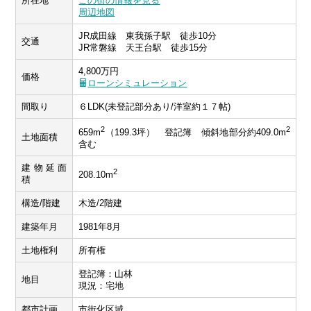
所在地
この街の情報を見る
周辺地図
JR成田線 東我孫子駅 徒歩10分
交通
JR常磐線 天王台駅 徒歩15分
4,800万円
価格
ローンシミュレーション
間取り
６LDK(未登記部分あり/洋室約１７帖)
2
2
659m
（199.3坪） 登記簿 傾斜地部分約409.0m
土地面積
含む
建物延面
2
208.10m
積
構造/階建
木造/2階建
建築年月
1981年8月
土地権利
所有権
登記簿：山林
地目
現況：宅地
都市計画
市街化区域