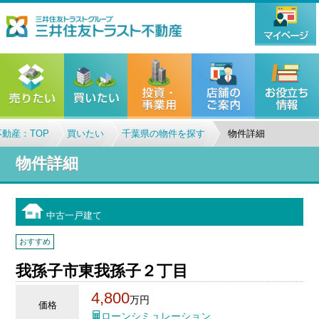
動産：TOP
買いたい
千葉県の物件を探す
物件詳細
物件詳細
中古一戸建て
おすすめ
我孫子市東我孫子２丁目
4,800
万円
価格
ローンシミュレーション