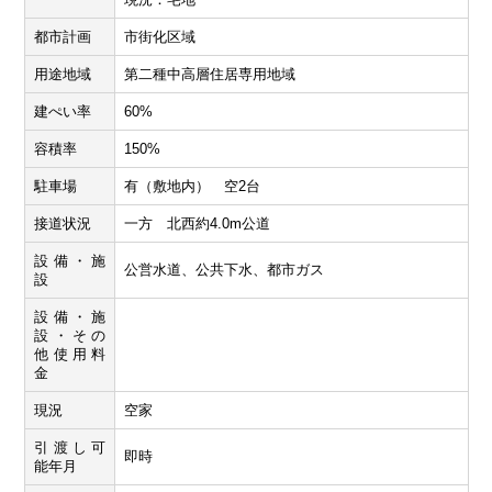
都市計画
市街化区域
用途地域
第二種中高層住居専用地域
建ぺい率
60%
容積率
150%
駐車場
有（敷地内） 空2台
接道状況
一方 北西約4.0m公道
設備・施
公営水道、公共下水、都市ガス
設
設備・施
設・その
他使用料
金
現況
空家
引渡し可
即時
能年月