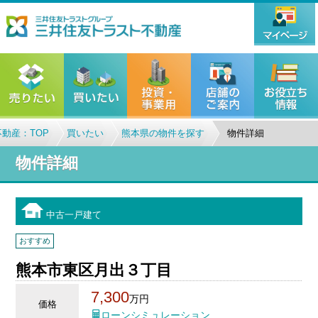
動産：TOP
買いたい
熊本県の物件を探す
物件詳細
物件詳細
中古一戸建て
おすすめ
熊本市東区月出３丁目
7,300
万円
価格
ローンシミュレーション