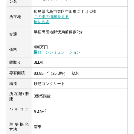
ン名
広島県広島市東区牛田東２丁目 C棟
所在地
この街の情報を見る
周辺地図
早稲田団地郵便局前停歩2分
交通
490万円
価格
ローンシミュレーション
間取り
3LDK
2
専有面積
83.95m
（25.3坪） 壁芯
構造
鉄筋コンクリート
所在階/階
3階/5階建
建
バルコニ
2
8.42m
ー
主要採光
南東
方法