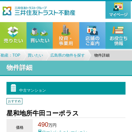
動産：TOP
買いたい
広島県の物件を探す
物件詳細
物件詳細
中古マンション
おすすめ
星和地所牛田コーポラス
490
万円
価格
ローンシミュレーション