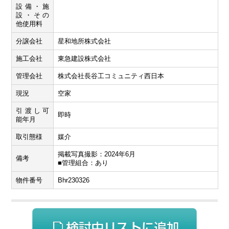
設備・施
設・その
他使用料
分譲会社
星和地所株式会社
施工会社
東急建設株式会社
管理会社
株式会社長谷工コミュニティ西日本
現況
空家
引渡し可
即時
能年月
取引態様
媒介
掲載写真撮影：2024年6月
備考
■管理組合：あり
物件番号
Bhr230326