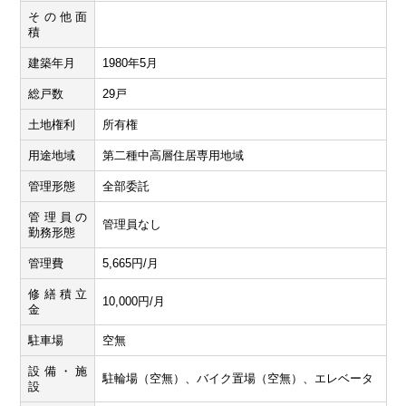
その他面
積
建築年月
1980年5月
総戸数
29戸
土地権利
所有権
用途地域
第二種中高層住居専用地域
管理形態
全部委託
管理員の
管理員なし
勤務形態
管理費
5,665円/月
修繕積立
10,000円/月
金
駐車場
空無
設備・施
駐輪場（空無）、バイク置場（空無）、エレベータ
設