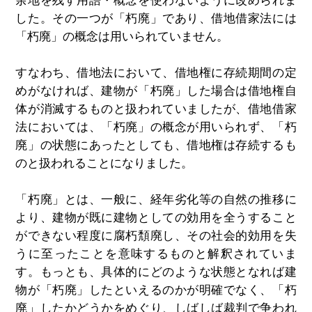
余地を残す用語・概念を使わないように改められま
した。その一つが「朽廃」であり、借地借家法には
「朽廃」の概念は用いられていません。
すなわち、借地法において、借地権に存続期間の定
めがなければ、建物が「朽廃」した場合は借地権自
体が消滅するものと扱われていましたが、借地借家
法においては、「朽廃」の概念が用いられず、「朽
廃」の状態にあったとしても、借地権は存続するも
のと扱われることになりました。
「朽廃」とは、一般に、経年劣化等の自然の推移に
より、建物が既に建物としての効用を全うすること
ができない程度に腐朽頽廃し、その社会的効用を失
うに至ったことを意味するものと解釈されていま
す。もっとも、具体的にどのような状態となれば建
物が「朽廃」したといえるのかが明確でなく、「朽
廃」したかどうかをめぐり、しばしば裁判で争われ