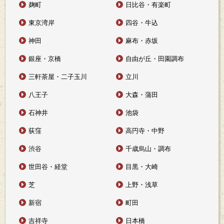
麹町
日比谷・有楽町
東京湾岸
四谷・牛込
神田
麻布・赤坂
銀座・京橋
自由が丘・田園調布
三軒茶屋・二子玉川
立川
八王子
大森・蒲田
石神井
池袋
荻窪
高円寺・中野
渋谷
千歳烏山・調布
世田谷・経堂
目黒・大崎
芝
上野・浅草
新宿
町田
吉祥寺
日本橋