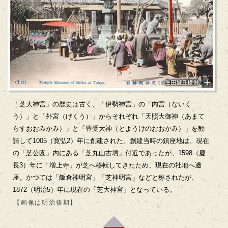
「芝大神宮」の歴史は古く、「伊勢神宮」の「内宮（ないく
う）」と「外宮（げくう）」からそれぞれ「天照大御神（あまて
らすおおみかみ）」と「豊受大神（とようけのおおかみ）」を勧
請して1005（寛弘2）年に創建された。創建当時の鎮座地は、現在
の「芝公園」内にある「芝丸山古墳」付近であったが、1598（慶
長3）年に「増上寺」が芝へ移転してきたため、現在の社地へ遷
座。かつては「飯倉神明宮」「芝神明宮」などと称されたが、
1872（明治5）年に現在の「芝大神宮」となっている。
【画像は明治後期】