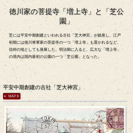
徳川家の菩提寺「増上寺」と「芝公
園」
芝には平安中期創建といわれる古社「芝大神宮」が鎮座し、江戸
初期には徳川将軍家の菩提寺の一つ「増上寺」も置かれるなど、
信仰の地としても発展した。明治期に入ると、広大な「増上寺」
の境内は国内最初の公園の一つ「芝公園」となった。
平安中期創建の古社「芝大神宮」
MAP 6