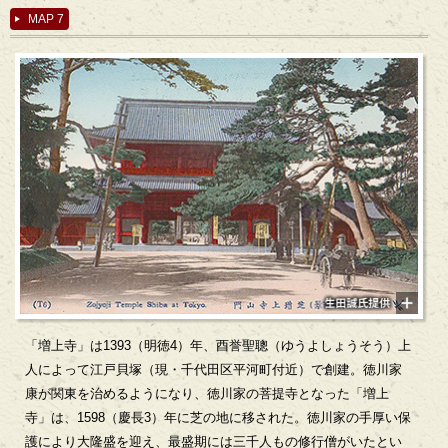
MAP 7
「増上寺」は1393（明徳4）年、酉誉聖聰（ゆうよしょうそう）上
人によって江戸貝塚（現・千代田区平河町付近）で創建。徳川家
康が関東を治めるようになり、徳川家の菩提寺となった「増上
寺」は、1598（慶長3）年に芝の地に移された。徳川家の手厚い保
護により大隆盛を迎え、最盛期には三千人もの修行僧がいたとい