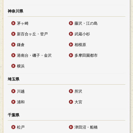
神奈川県
茅ヶ崎
藤沢・江の島
新百合ヶ丘・登戸
武蔵小杉
鎌倉
相模原
港南台・磯子・金沢
多摩田園都市
横浜
埼玉県
川越
所沢
浦和
大宮
千葉県
松戸
津田沼・船橋