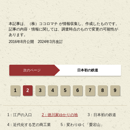
本記事は、（株）ココロマチ が情報収集し、作成したものです。
記事の内容・情報に関しては、調査時点のもので変更の可能性が
あります。
2016年8月公開 2024年3月改訂
次のページ
日本初の鉄道
1
2
3
4
5
6
7
8
9
1：江戸の入口
2：徳川家ゆかりの地
3：日本初の鉄道
4：近代化する芝の商工業
5：変わりゆく「愛宕山」