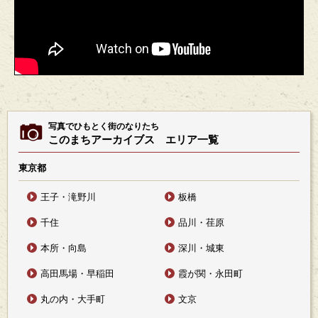
写真でひもとく街のなりたち
このまちアーカイブス エリア一覧
東京都
王子・滝野川
板橋
千住
品川・荏原
本所・向島
深川・城東
高田馬場・早稲田
霞が関・永田町
丸の内・大手町
文京