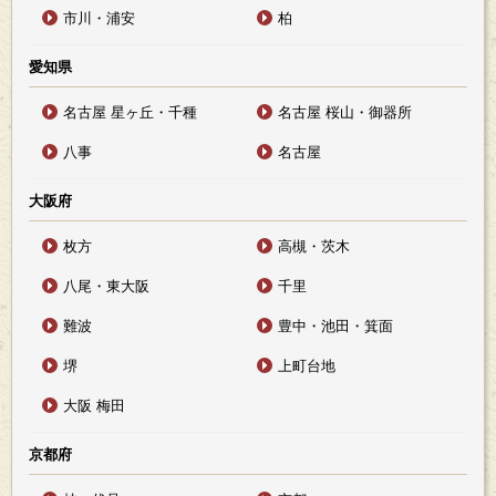
市川・浦安
柏
愛知県
名古屋 星ヶ丘・千種
名古屋 桜山・御器所
八事
名古屋
大阪府
枚方
高槻・茨木
八尾・東大阪
千里
難波
豊中・池田・箕面
堺
上町台地
大阪 梅田
京都府