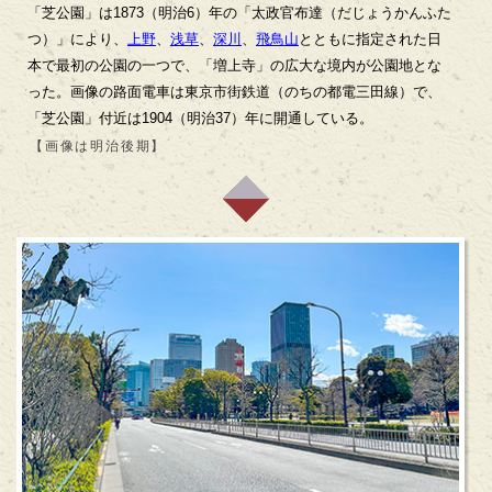
「芝公園」は1873（明治6）年の「太政官布達（だじょうかんふた
つ）」により、
上野
、
浅草
、
深川
、
飛鳥山
とともに指定された日
本で最初の公園の一つで、「増上寺」の広大な境内が公園地とな
った。画像の路面電車は東京市街鉄道（のちの都電三田線）で、
「芝公園」付近は1904（明治37）年に開通している。
【画像は明治後期】