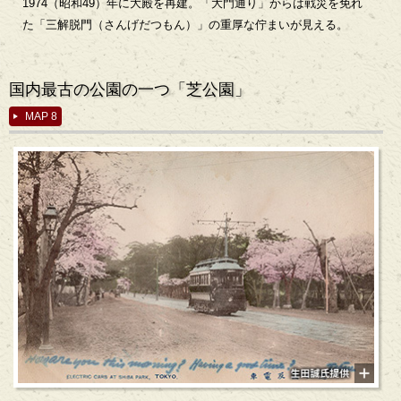
1974（昭和49）年に大殿を再建。「大門通り」からは戦災を免れ
た「三解脱門（さんげだつもん）」の重厚な佇まいが見える。
国内最古の公園の一つ「芝公園」
MAP 8