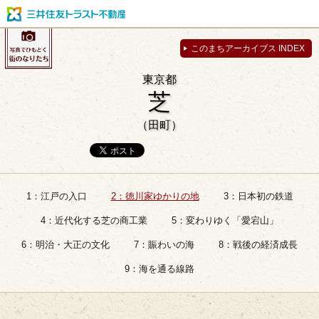
このまちアーカイブス INDEX
東京都
芝
（田町）
1：江戸の入口
2：徳川家ゆかりの地
3：日本初の鉄道
4：近代化する芝の商工業
5：変わりゆく「愛宕山」
6：明治・大正の文化
7：賑わいの海
8：戦後の経済成長
9：海を通る線路