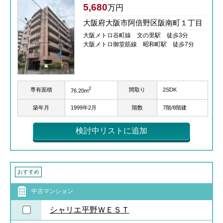
5,680
万円
大阪府大阪市阿倍野区阪南町１丁目
大阪メトロ谷町線 文の里駅 徒歩3分
大阪メトロ御堂筋線 昭和町駅 徒歩7分
2
専有面積
間取り
2SDK
76.20m
築年月
1999年2月
階数
7階/8階建
検討中リストに追加
おすすめ
中古マンション
シャリエ平野ＷＥＳＴ