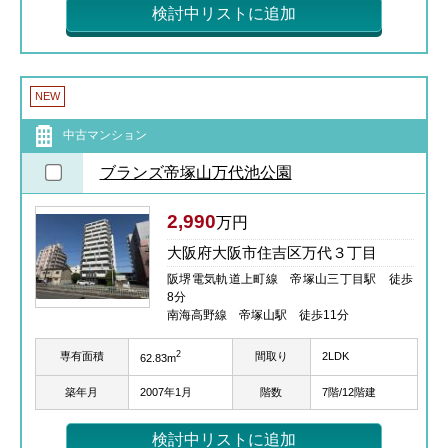
検討中リストに追加
NEW
中古マンション
ブランズ帝塚山万代池公園
2,990
万円
大阪府大阪市住吉区万代３丁目
阪堺電気軌道上町線 帝塚山三丁目駅 徒歩
8分
南海高野線 帝塚山駅 徒歩11分
2
専有面積
間取り
2LDK
62.83m
築年月
2007年1月
階数
7階/12階建
検討中リストに追加