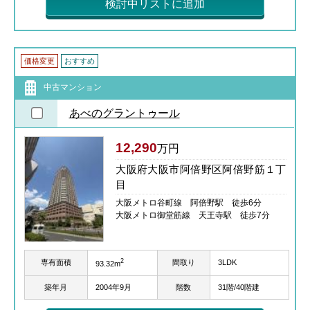
検討中リストに追加
価格変更
おすすめ
中古マンション
あべのグラントゥール
12,290
万円
大阪府大阪市阿倍野区阿倍野筋１丁
目
大阪メトロ谷町線 阿倍野駅 徒歩6分
大阪メトロ御堂筋線 天王寺駅 徒歩7分
2
専有面積
間取り
3LDK
93.32m
築年月
2004年9月
階数
31階/40階建