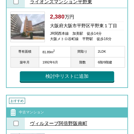
ライオンズマンション平野東
2,380
万円
大阪府大阪市平野区平野東１丁目
JR関西本線 加美駅 徒歩14分
大阪メトロ谷町線 平野駅 徒歩16分
2
専有面積
間取り
2LDK
81.89m
築年月
1992年6月
階数
6階/9階建
検討中リストに追加
おすすめ
中古マンション
ヴィルヌーブ阿倍野阪南町