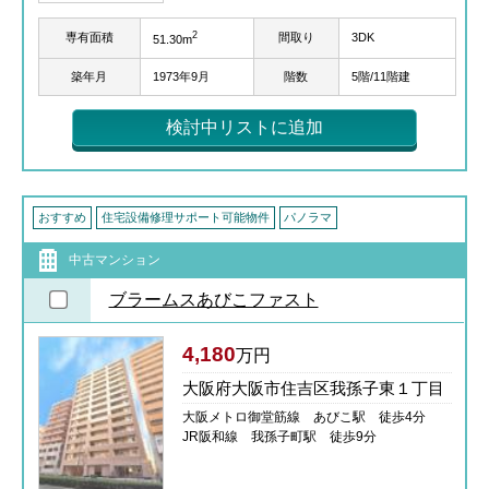
2
専有面積
間取り
3DK
51.30m
築年月
1973年9月
階数
5階/11階建
検討中リストに追加
おすすめ
住宅設備修理サポート可能物件
パノラマ
中古マンション
ブラームスあびこファスト
4,180
万円
大阪府大阪市住吉区我孫子東１丁目
大阪メトロ御堂筋線 あびこ駅 徒歩4分
JR阪和線 我孫子町駅 徒歩9分