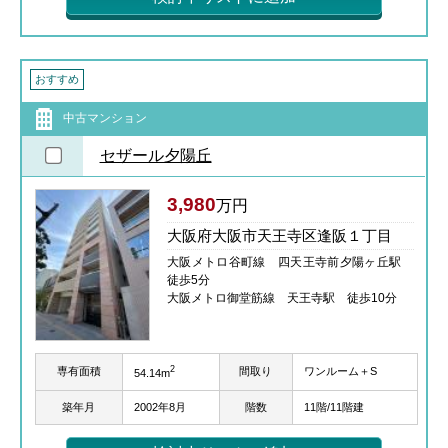
おすすめ
中古マンション
セザール夕陽丘
3,980
万円
大阪府大阪市天王寺区逢阪１丁目
大阪メトロ谷町線 四天王寺前夕陽ヶ丘駅
徒歩5分
大阪メトロ御堂筋線 天王寺駅 徒歩10分
2
専有面積
間取り
ワンルーム＋S
54.14m
築年月
2002年8月
階数
11階/11階建