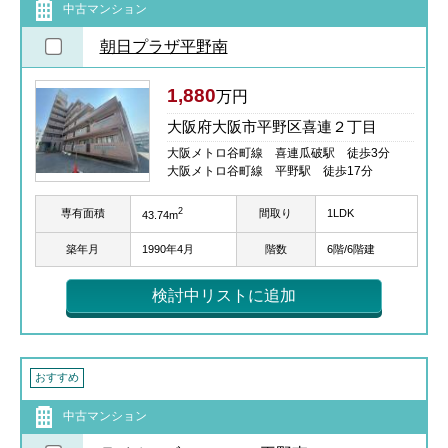
中古マンション
朝日プラザ平野南
1,880
万円
大阪府大阪市平野区喜連２丁目
大阪メトロ谷町線 喜連瓜破駅 徒歩3分
大阪メトロ谷町線 平野駅 徒歩17分
2
専有面積
間取り
1LDK
43.74m
築年月
1990年4月
階数
6階/6階建
検討中リストに追加
おすすめ
中古マンション