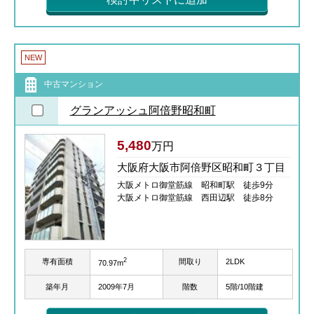
NEW
中古マンション
グランアッシュ阿倍野昭和町
5,480
万円
大阪府大阪市阿倍野区昭和町３丁目
大阪メトロ御堂筋線 昭和町駅 徒歩9分
大阪メトロ御堂筋線 西田辺駅 徒歩8分
2
専有面積
間取り
2LDK
70.97m
築年月
2009年7月
階数
5階/10階建