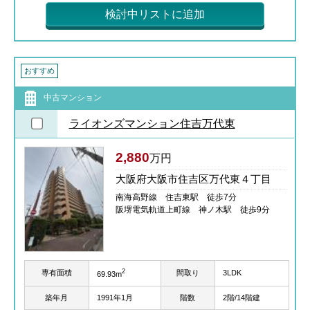
検討中リストに追加
おすすめ
中古マンション
ライオンズマンション住吉万代東
2,880
万円
大阪府大阪市住吉区万代東４丁目
南海高野線 住吉東駅 徒歩7分
阪堺電気軌道上町線 神ノ木駅 徒歩9分
2
専有面積
間取り
3LDK
69.93m
築年月
1991年1月
階数
2階/14階建