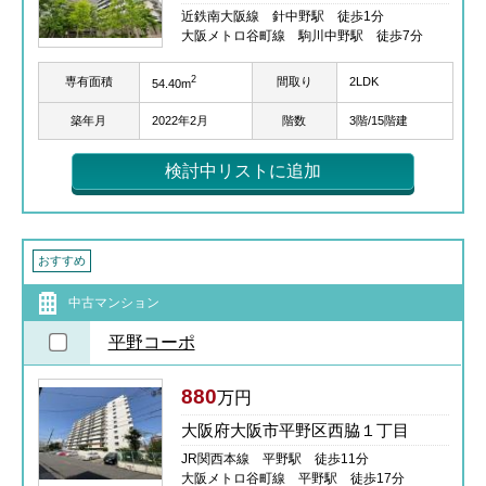
近鉄南大阪線 針中野駅 徒歩1分
大阪メトロ谷町線 駒川中野駅 徒歩7分
2
専有面積
間取り
2LDK
54.40m
築年月
2022年2月
階数
3階/15階建
検討中リストに追加
おすすめ
中古マンション
平野コーポ
880
万円
大阪府大阪市平野区西脇１丁目
JR関西本線 平野駅 徒歩11分
大阪メトロ谷町線 平野駅 徒歩17分