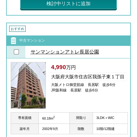
検討中リストに追加
おすすめ
中古マンション
サンマンションアトレ長居公園
4,990
万円
大阪府大阪市住吉区我孫子東１丁目
大阪メトロ御堂筋線 長居駅 徒歩6分
JR阪和線 長居駅 徒歩6分
2
専有面積
間取り
3LDK＋WIC
60.18m
築年月
2002年9月
階数
10階/12階建