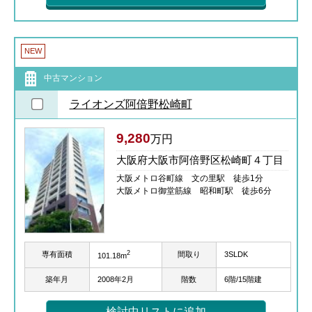
NEW
中古マンション
ライオンズ阿倍野松崎町
9,280
万円
大阪府大阪市阿倍野区松崎町４丁目
大阪メトロ谷町線 文の里駅 徒歩1分
大阪メトロ御堂筋線 昭和町駅 徒歩6分
2
専有面積
間取り
3SLDK
101.18m
築年月
2008年2月
階数
6階/15階建
検討中リストに追加