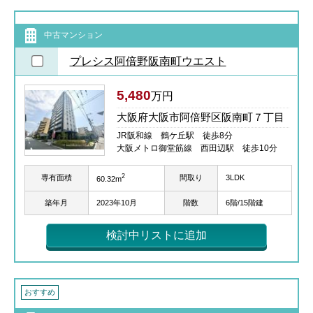
中古マンション
プレシス阿倍野阪南町ウエスト
5,480
万円
大阪府大阪市阿倍野区阪南町７丁目
JR阪和線 鶴ケ丘駅 徒歩8分
大阪メトロ御堂筋線 西田辺駅 徒歩10分
2
専有面積
間取り
3LDK
60.32m
築年月
2023年10月
階数
6階/15階建
検討中リストに追加
おすすめ