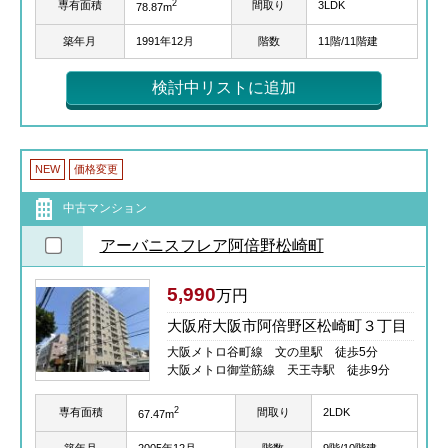
2
専有面積
間取り
3LDK
78.87m
築年月
1991年12月
階数
11階/11階建
検討中リストに追加
NEW
価格変更
中古マンション
アーバニスフレア阿倍野松崎町
5,990
万円
大阪府大阪市阿倍野区松崎町３丁目
大阪メトロ谷町線 文の里駅 徒歩5分
大阪メトロ御堂筋線 天王寺駅 徒歩9分
2
専有面積
間取り
2LDK
67.47m
築年月
2005年12月
階数
9階/10階建