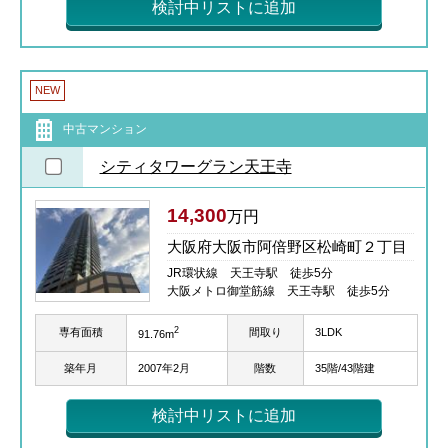
検討中リストに追加
NEW
中古マンション
シティタワーグラン天王寺
14,300
万円
大阪府大阪市阿倍野区松崎町２丁目
JR環状線 天王寺駅 徒歩5分
大阪メトロ御堂筋線 天王寺駅 徒歩5分
2
専有面積
間取り
3LDK
91.76m
築年月
2007年2月
階数
35階/43階建
検討中リストに追加