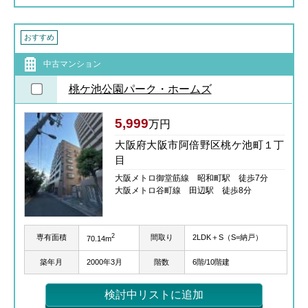
おすすめ
中古マンション
桃ケ池公園パーク・ホームズ
5,999
万円
大阪府大阪市阿倍野区桃ケ池町１丁
目
大阪メトロ御堂筋線 昭和町駅 徒歩7分
大阪メトロ谷町線 田辺駅 徒歩8分
2
専有面積
間取り
2LDK＋S（S=納戸）
70.14m
築年月
2000年3月
階数
6階/10階建
検討中リストに追加