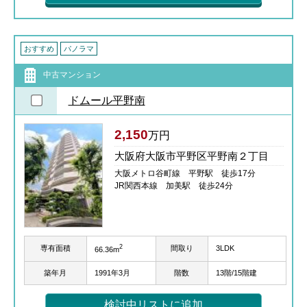
おすすめ
パノラマ
中古マンション
ドムール平野南
2,150
万円
大阪府大阪市平野区平野南２丁目
大阪メトロ谷町線 平野駅 徒歩17分
JR関西本線 加美駅 徒歩24分
2
専有面積
間取り
3LDK
66.36m
築年月
1991年3月
階数
13階/15階建
検討中リストに追加