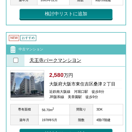
検討中リストに追加
NEW
おすすめ
中古マンション
天王寺パークマンシヨン
2,580
万円
大阪府大阪市東住吉区桑津２丁目
近鉄南大阪線 河堀口駅 徒歩8分
JR阪和線 美章園駅 徒歩9分
2
専有面積
間取り
3DK
56.70m
築年月
1978年5月
階数
4階/7階建