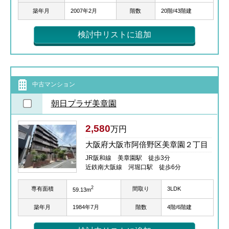
築年月
2007年2月
階数
20階/43階建
検討中リストに追加
中古マンション
朝日プラザ美章園
2,580
万円
大阪府大阪市阿倍野区美章園２丁目
JR阪和線 美章園駅 徒歩3分
近鉄南大阪線 河堀口駅 徒歩6分
2
専有面積
間取り
3LDK
59.13m
築年月
1984年7月
階数
4階/6階建