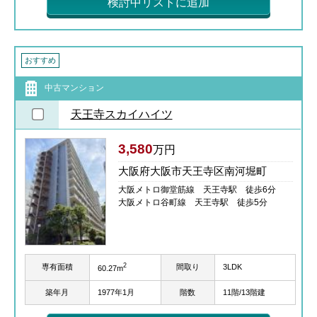
検討中リストに追加
おすすめ
中古マンション
天王寺スカイハイツ
3,580
万円
大阪府大阪市天王寺区南河堀町
大阪メトロ御堂筋線 天王寺駅 徒歩6分
大阪メトロ谷町線 天王寺駅 徒歩5分
2
専有面積
間取り
3LDK
60.27m
築年月
1977年1月
階数
11階/13階建