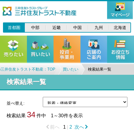
首都圏
中部
近畿
中国
九州
北海道
三井住友トラスト不動産：TOP
買いたい
検索結果一覧
検索結果一覧
並べ替え:
34
検索結果
件中 1～30件を表示
前へ
1
|
2
次へ