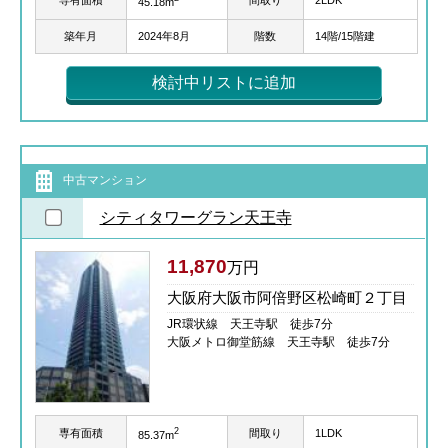
専有面積
間取り
2LDK
45.18m
築年月
2024年8月
階数
14階/15階建
検討中リストに追加
中古マンション
シティタワーグラン天王寺
11,870
万円
大阪府大阪市阿倍野区松崎町２丁目
JR環状線 天王寺駅 徒歩7分
大阪メトロ御堂筋線 天王寺駅 徒歩7分
2
専有面積
間取り
1LDK
85.37m