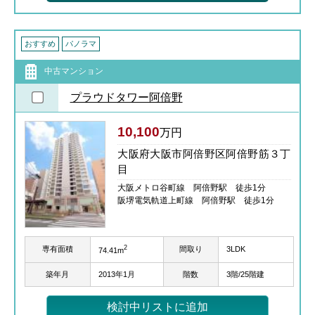
おすすめ
パノラマ
中古マンション
プラウドタワー阿倍野
10,100
万円
大阪府大阪市阿倍野区阿倍野筋３丁
目
大阪メトロ谷町線 阿倍野駅 徒歩1分
阪堺電気軌道上町線 阿倍野駅 徒歩1分
2
専有面積
間取り
3LDK
74.41m
築年月
2013年1月
階数
3階/25階建
検討中リストに追加