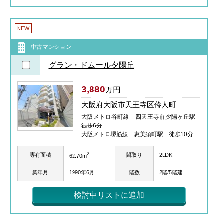
NEW
中古マンション
グラン・ドムール夕陽丘
3,880
万円
大阪府大阪市天王寺区伶人町
大阪メトロ谷町線 四天王寺前夕陽ヶ丘駅
徒歩6分
大阪メトロ堺筋線 恵美須町駅 徒歩10分
2
専有面積
間取り
2LDK
62.70m
築年月
1990年6月
階数
2階/5階建
検討中リストに追加