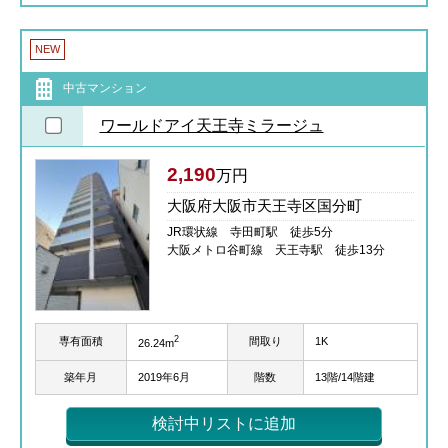
NEW
中古マンション
ワールドアイ天王寺ミラージュ
2,190
万円
大阪府大阪市天王寺区国分町
JR環状線 寺田町駅 徒歩5分
大阪メトロ谷町線 天王寺駅 徒歩13分
2
専有面積
間取り
1K
26.24m
築年月
2019年6月
階数
13階/14階建
検討中リストに追加