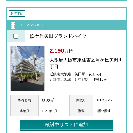
おすすめ
中古マンション
照ケ丘矢田グランドハイツ
2,190
万円
大阪府大阪市東住吉区照ケ丘矢田１
丁目
近鉄南大阪線 矢田駅 徒歩5分
近鉄南大阪線 針中野駅 徒歩16分
2
専有面積
間取り
1LDK＋2S
66.82m
築年月
1981年1月
階数
4階/7階建
検討中リストに追加