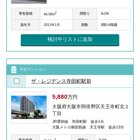
2
専有面積
間取り
3LDK
66.00m
築年月
2011年1月
階数
3階/14階建
検討中リストに追加
中古マンション
ザ・レジデンス寺田町駅前
5,880
万円
大阪府大阪市阿倍野区天王寺町北２
丁目
JR環状線 寺田町駅 徒歩1分
大阪メトロ御堂筋線 天王寺駅 徒歩13分
2