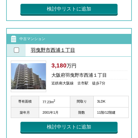
検討中リストに追加
中古マンション
羽曳野市西浦１丁目
3,180
万円
大阪府羽曳野市西浦１丁目
近鉄南大阪線 古市駅 徒歩7分
2
専有面積
間取り
3LDK
77.23m
築年月
2001年1月
階数
11階/12階建
検討中リストに追加