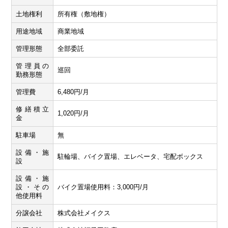
土地権利
所有権（敷地権）
用途地域
商業地域
管理形態
全部委託
管理員の
巡回
勤務形態
管理費
6,480円/月
修繕積立
1,020円/月
金
駐車場
無
設備・施
駐輪場、バイク置場、エレベータ、宅配ボックス
設
設備・施
設・その
バイク置場使用料：3,000円/月
他使用料
分譲会社
株式会社メイクス