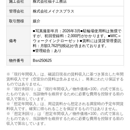
施工会社
株式会社福子工務店
管理会社
株式会社メイクスプラス
取引態様
媒介
■写真撮影年月：2026年3月■駐輪場使用料は無償で
すが、初回登録料：2,000円がかかります。■WIC＝
備考
ウォークインクローゼット■賃料には賃貸管理委託
料：月額3,762円(税込)が含まれております。
■管理組合：あり
物件番号
Bsn250625
※「現行年間収入」は、確認日現在の賃料収入に基づき算出した年間
賃料収入です（空室分の賃料は含みません）。将来にわたり保証する
ものではありません。
※「現行利回り」は「現行年間収入／物件価格×100」の式で算出し
たものであり、当該物件を維持するために必要な費用を控除する前の
収入で算出しています。
※「想定年間収入」は、周辺賃料から想定される満室時の予定年間賃
料収入です。確実に得られることを保証するものではありません。
※「想定利回り」は「想定年間収入／物件価格×100」の式で算出し
たものであり、当該物件を維持するために必要な費用を控除する前の
収入で算出しています。