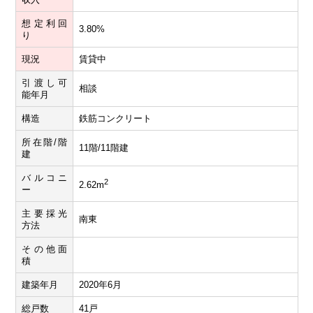
想定利回
3.80%
り
現況
賃貸中
引渡し可
相談
能年月
構造
鉄筋コンクリート
所在階/階
11階/11階建
建
バルコニ
2
2.62m
ー
主要採光
南東
方法
その他面
積
建築年月
2020年6月
総戸数
41戸