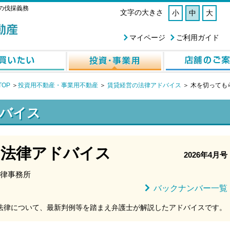
の伐採義務
文字の大きさ
小
中
大
マイページ
ご利用ガイド
OP
＞
投資用不動産・事業用不動産
＞
賃貸経営の法律アドバイス
＞
木を切っても
バイス
の法律アドバイス
2026年4月号
律事務所
法律について、最新判例等を踏まえ弁護士が解説したアドバイスです。