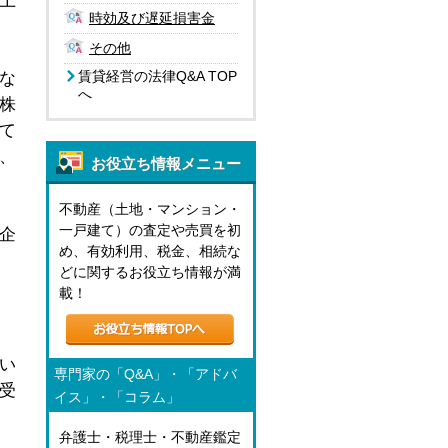
上
時効及び遅延損害金
その他
賃貸経営の法律Q&A TOP
な
へ
株
て
、
お役立ち情報メニュー
不動産（土地・マンション・
一戸建て）の査定や売買を初
企
め、有効利用、税金、相続な
。
どに関するお役立ち情報が満
載！
い
専門家の「Q&A」・「アドバ
受
イス」・「コラム」
弁護士・税理士・不動産鑑定