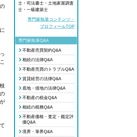
士・司法書士・土地家屋調査
の
士・一級建築士
専門家執筆コンテンツ・
プロフィールTOP
に
専門家執筆Q&A
不動産売買契約Q&A
っ
相続の法律Q&A
こ
不動産売買のトラブルQ&A
賃貸経営の法律Q&A
枝
底地・借地の法律Q&A
の
不動産の税金Q&A
が
相続の税務Q&A
不動産価格・査定・鑑定評
価Q&A
て
境界・筆界Q&A