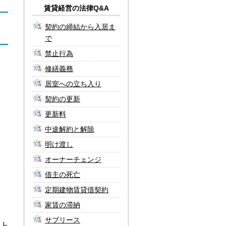
賃貸経営の法律Q&A
契約の締結から入居ま
で
禁止行為
修繕義務
居室への立ち入り
契約の更新
更新料
中途解約と解除
明け渡し
オーナーチェンジ
借主の死亡
定期建物賃貸借契約
家賃の滞納
サブリース