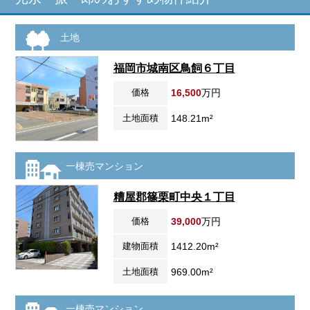
土地
福岡市城南区鳥飼６丁目
価格
16,500
万円
土地面積
148.21m²
一棟売マンション
糟屋郡篠栗町中央１丁目
価格
39,000
万円
建物面積
1412.20m²
土地面積
969.00m²
一棟売マンション