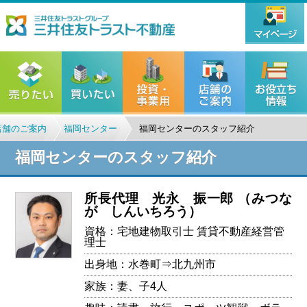
店舗のご案内
福岡センター
福岡センターのスタッフ紹介
福岡センターのスタッフ紹介
所長代理 光永 振一郎
（みつな
が しんいちろう）
資格：宅地建物取引士 賃貸不動産経営管
理士
出身地：水巻町⇒北九州市
家族：妻、子4人