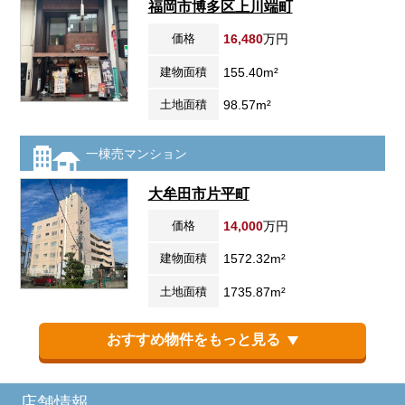
福岡市博多区上川端町
価格
16,480
万円
建物面積
155.40m²
土地面積
98.57m²
一棟売マンション
大牟田市片平町
価格
14,000
万円
建物面積
1572.32m²
土地面積
1735.87m²
おすすめ物件をもっと見る
店舗情報