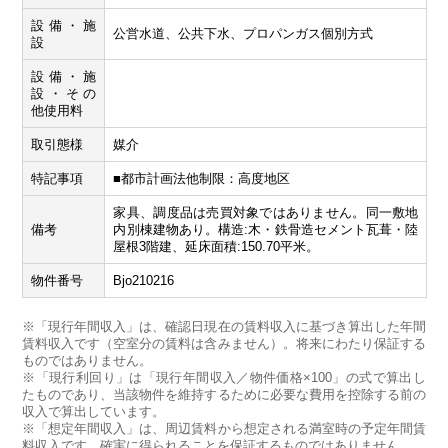
設備・施
公営水道、公共下水、プロパンガス個別方式
設
設備・施
設・その
他使用料
取引態様
媒介
特記事項
■都市計画法他制限：高度地区
家具、調度品は売買対象ではありません。同一敷地
備考
内別棟建物あり。構造:木・鉄骨造セメント瓦葺・陸
屋根3階建、延床面積:150.70平米。
物件番号
Bjo210216
※「現行年間収入」は、確認日現在の賃料収入に基づき算出した年間
賃料収入です（空室分の賃料は含みません）。将来にわたり保証する
ものではありません。
※「現行利回り」は「現行年間収入／物件価格×100」の式で算出し
たものであり、当該物件を維持するために必要な費用を控除する前の
収入で算出しています。
※「想定年間収入」は、周辺賃料から想定される満室時の予定年間賃
料収入です。確実に得られることを保証するものではありません。