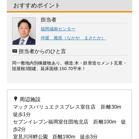
おすすめポイント
担当者
福岡城南センター
仲屋 雅崇（なかや まさたか）
担当者からのひと言
同一敷地内別棟建物あり。構造:木・鉄骨造セメント瓦葺・
陸屋根3階建、延床面積:150.70平米！
周辺施設
マックスバリュエクスプレス室住店 距離30m
徒歩1分
セブンイレブン福岡室住団地北店 距離100m 徒
歩2分
室見川河畔公園 距離190m 徒歩3分