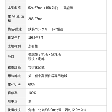
2
土地面積
524.67m
（158.7坪） 登記簿
建物延面
2
285.27m
積
構造/階建
鉄筋コンクリート/2階建
建築年月
1982年7月
土地権利
所有権
登記簿：宅地・雑種地
地目
現況：宅地
都市計画
市街化区域
用途地域
第二種中高層住居専用地域
建ぺい率
60%
容積率
100%
駐車場
無
接道状況
角地 北東約6.9m公道 西約12.0m公道