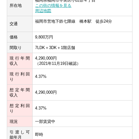
福岡県福岡市早良区小田部４丁目
所在地
この街の情報を見る
周辺地図
福岡市営地下鉄七隈線 橋本駅 徒歩24分
交通
価格
9,800万円
間取り
7LDK＋3DK＋1階店舗
現行年間
4,290,000円
収入
（2021年11月19日確認）
現行利回
4.37%
り
想定年間
4,290,000円
収入
想定利回
4.37%
り
現況
一部賃貸中
引渡し可
即時
能年月