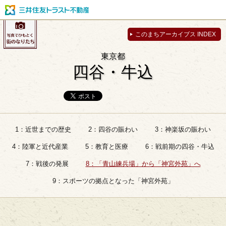
このまちアーカイブス INDEX
東京都
四谷・牛込
1：近世までの歴史
2：四谷の賑わい
3：神楽坂の賑わい
4：陸軍と近代産業
5：教育と医療
6：戦前期の四谷・牛込
7：戦後の発展
8：「青山練兵場」から「神宮外苑」へ
9：スポーツの拠点となった「神宮外苑」