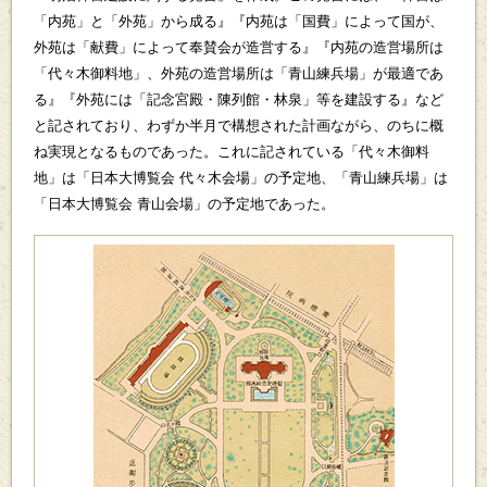
「内苑」と「外苑」から成る』『内苑は「国費」によって国が、
外苑は「献費」によって奉賛会が造営する』『内苑の造営場所は
「代々木御料地」、外苑の造営場所は「青山練兵場」が最適であ
る』『外苑には「記念宮殿・陳列館・林泉」等を建設する』など
と記されており、わずか半月で構想された計画ながら、のちに概
ね実現となるものであった。これに記されている「代々木御料
地」は「日本大博覧会 代々木会場」の予定地、「青山練兵場」は
「日本大博覧会 青山会場」の予定地であった。