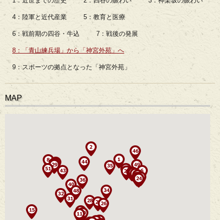
1：近世までの歴史
2：四谷の賑わい
3：神楽坂の賑わい
4：陸軍と近代産業
5：教育と医療
6：戦前期の四谷・牛込
7：戦後の発展
8：「青山練兵場」から「神宮外苑」へ
9：スポーツの拠点となった「神宮外苑」
MAP