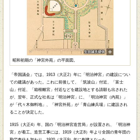
昭和初期の「神宮外苑」の平面図。
「帝国議会」では、1913（大正2）年に「明治神宮」の建設につい
ての建議があった。これに前後して、「筑波山」付近、「富士
山」付近、「箱根離宮」付近などを建設地とする請願も出された
が、翌年、正式な社名は「明治神宮」に、「明治神宮（内苑）」
が「代々木御料地」、「神宮外苑」が「青山練兵場」に建設され
ることが決定した。
1915（大正4）年、国の「明治神宮造営局」が設置され、「明治神
宮」が着工。造営工事には、1919（大正8）年より全国の青年団の
勤労奉仕も加わり、1920（大正9）年に創建となった。