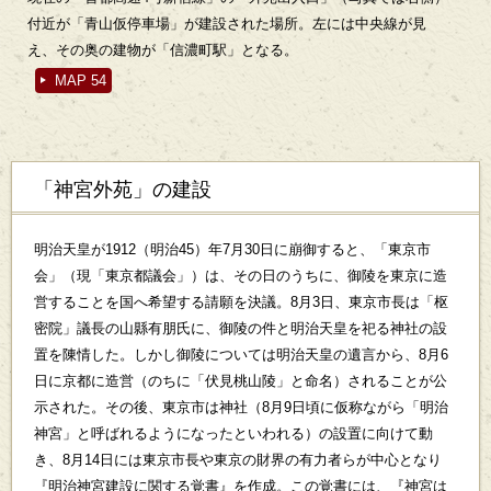
付近が「青山仮停車場」が建設された場所。左には中央線が見
え、その奥の建物が「信濃町駅」となる。
MAP 54
「神宮外苑」の建設
明治天皇が1912（明治45）年7月30日に崩御すると、「東京市
会」（現「東京都議会」）は、その日のうちに、御陵を東京に造
営することを国へ希望する請願を決議。8月3日、東京市長は「枢
密院」議長の山縣有朋氏に、御陵の件と明治天皇を祀る神社の設
置を陳情した。しかし御陵については明治天皇の遺言から、8月6
日に京都に造営（のちに「伏見桃山陵」と命名）されることが公
示された。その後、東京市は神社（8月9日頃に仮称ながら「明治
神宮」と呼ばれるようになったといわれる）の設置に向けて動
き、8月14日には東京市長や東京の財界の有力者らが中心となり
『明治神宮建設に関する覚書』を作成。この覚書には、『神宮は