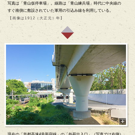
写真は「青山仮停車場」。線路は「青山練兵場」時代に中央線の
すぐ南側に敷設されていた軍用の引込み線を利用している。
【画像は1912（大正元）年】
現在の「首都高速4号新宿線」の「外苑出入口」（写真では右側）