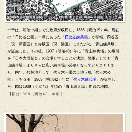
一帯は、明治中期までに政府が収用し、1886（明治19）年、現在
の「日比谷公園」一帯にあった「
日比谷練兵場
」が移転。四谷区
（現・新宿区）と赤坂区（現・港区）にまたがる「青山練兵場」
が誕生した。その後、1907（明治40）年に「青山練兵場」の場所
を「日本大博覧会」の会場とすることが決定、陸軍としても「青
山練兵場」よりさらに広い練兵場が必要となっていたこともあ
り、同年、代替地として、代々木一帯の土地（現「代々木公
園」）を収用、1909（明治42）年に「
代々木練兵場
」が誕生し
た。図は1909（明治42）年頃の「青山練兵場」周辺の地図。
【図は1909（明治42）年頃】