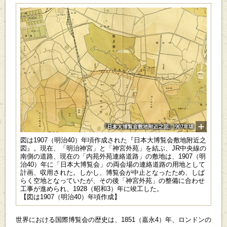
図は1907（明治40）年頃作成された『日本大博覧会敷地附近之
図』。現在、「明治神宮」と「神宮外苑」を結ぶ、JR中央線の
南側の道路、現在の「内苑外苑連絡道路」の敷地は、1907（明
治40）年に「日本大博覧会」の両会場の連絡道路の用地として
計画、収用された。しかし、博覧会が中止となったため、しば
らく空地となっていたが、その後「神宮外苑」の整備に合わせ
工事が進められ、1928（昭和3）年に竣工した。
【図は1907（明治40）年頃作成】
世界における国際博覧会の歴史は、1851（嘉永4）年、ロンドンの