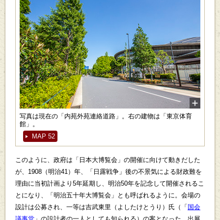
写真は現在の「内苑外苑連絡道路」。右の建物は「東京体育
館」。
MAP 52
このように、政府は「日本大博覧会」の開催に向けて動きだした
が、1908（明治41）年、「日露戦争」後の不景気による財政難を
理由に当初計画より5年延期し、明治50年を記念して開催されるこ
とになり、「明治五十年大博覧会」とも呼ばれるように。会場の
設計は公募され、一等は吉武東里（よしたけとうり）氏（「
国会
議事堂
」の設計者の一人としても知られる）の案となった。出展