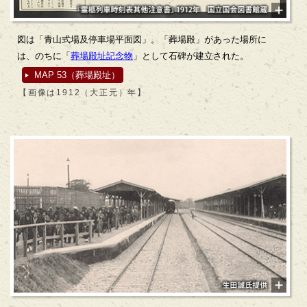
図は「青山式場及停車場平面図」。「葬場殿」があった場所に
は、のちに「
葬場殿址記念物
」として石碑が建立された。
MAP 53（葬場殿址）
【画像は1912（大正元）年】