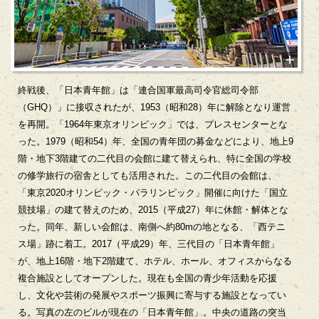
終戦後、「日本青年館」は「連合国軍最高司令官総司令部
（GHQ）」に接収されたが、1953（昭和28）年に解除となり運営
を再開。「1964年東京オリンピック」では、プレスセンターとな
った。1979（昭和54）年、全国の青年団の募金などにより、地上9
階・地下3階建ての二代目の会館に建て替えられ、特に全国の学校
の修学旅行の宿舎としても活用された。この二代目の会館は、
「東京2020オリンピック・パラリンピック」開催に向けた「国立
競技場」の建て替えのため、2015（平成27）年に休館・解体とな
った。同年、新しい会館は、南側へ約80mの地となる、「西テニ
ス場」跡に着工。2017（平成29）年、三代目の「日本青年館」
が、地上16階・地下2階建て、ホテル、ホール、オフィスからなる
複合施設としてオープンした。現在も全国の青少年活動を応援
し、文化や芸術の発展やスポーツ振興に寄与する施設となってい
る。写真の左のビルが現在の「日本青年館」。中央の道路の突当