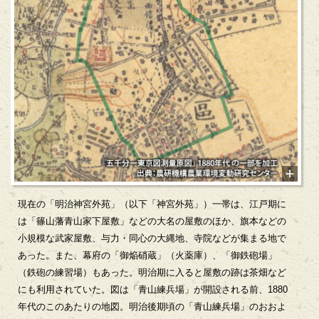
現在の「明治神宮外苑」（以下「神宮外苑」）一帯は、江戸期に
は「篠山藩青山家下屋敷」などの大名の屋敷のほか、旗本などの
小規模な武家屋敷、与力・同心の大縄地、寺院などが集まる地で
あった。また、幕府の「御焔硝蔵」（火薬庫）、「御鉄砲場」
（鉄砲の練習場）もあった。明治期に入ると屋敷の跡は茶畑など
にも利用されていた。図は「青山練兵場」が開設される前、1880
年代のこのあたりの地図。明治後期頃の「青山練兵場」のおおよ