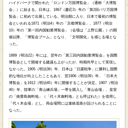
ハイドパークで開かれた「ロンドン万国博覧会」（通称「大博覧
会」）に始まる。日本は、1867（慶応3）年の「第2回パリ万国博
覧会」に初めて出展している。明治期に入り、日本で最初の博覧
会といわれる1871（明治4）年の「京都博覧会」、1877（明治
10）年の「第一回内国勧業博覧会」（会場は「上野公園」）の開
催以降、「博覧会ブーム」となり、「文明開化」を感じる場とな
った。
1889（明治22）年には、翌年の「第三回内国勧業博覧会」を国際
博覧会として開催する建議も上がったが、時期尚早として実現し
なかった。1905（明治38）年、日本は「日露戦争」に勝利し国際
的な地位が向上したこともあり、翌1906（明治39）年、「日本大
博覧会」を1912（明治45）年に開催することが決定。1907（明治
40）年、陸軍の「青山練兵場」一帯を購入し「青山会場」、皇室
の「南豊島御料地」（「代々木御料地」とも呼ばれた）を借用し
「代々木会場」とし、両会場間には連絡道路が設けられることに
なった。