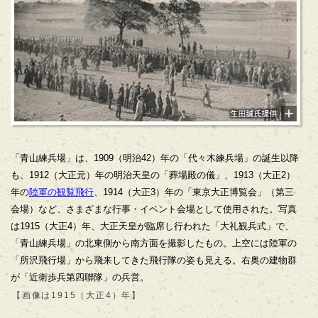
「青山練兵場」は、1909（明治42）年の「代々木練兵場」の誕生以降
も、1912（大正元）年の明治天皇の「葬場殿の儀」、1913（大正2）
年の
陸軍の観覧飛行
、1914（大正3）年の「東京大正博覧会」（第三
会場）など、さまざまな行事・イベント会場として使用された。写真
は1915（大正4）年、大正天皇が臨席し行われた「大礼観兵式」で、
「青山練兵場」の北東側から南方面を撮影したもの。上空には陸軍の
「所沢飛行場」から飛来してきた飛行隊の姿も見える。右奥の建物群
が「近衛歩兵第四聯隊」の兵営。
【画像は1915（大正4）年】