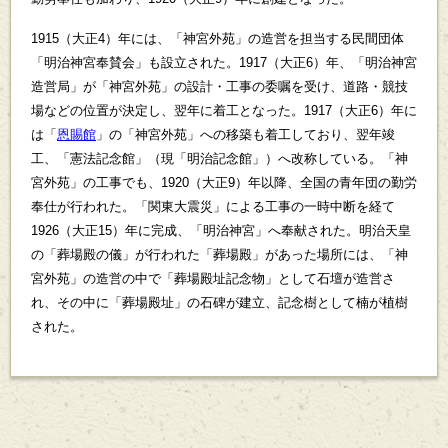
1915（大正4）年には、「神宮外苑」の造営を担当する民間団体
「明治神宮奉賛会」も設立された。1917（大正6）年、「明治神宮
造営局」が「神宮外苑」の設計・工事の委嘱を受け、道路・競技
場などの位置が決定し、翌年に着工となった。1917（大正6）年に
は「
恩賜館
」の「神宮外苑」への移築も着工しており、翌年竣
工、「憲法記念館」（現「明治記念館」）へ改称している。「神
宮外苑」の工事でも、1920（大正9）年以降、全国の青年団の勤労
奉仕が行われた。「関東大震災」による工事の一時中断を経て
1926（大正15）年に完成、「明治神宮」へ奉献された。明治天皇
の「葬場殿の儀」が行われた「葬場殿」があった場所には、「神
宮外苑」の造営の中で「葬場殿址記念物」として石壇が造営さ
れ、その中に「葬場殿址」の石碑が建立、記念樹として楠が植樹
された。