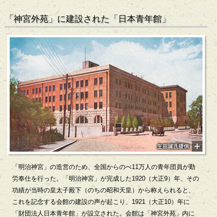
「神宮外苑」に建設された「日本青年館」
「明治神宮」の造営のため、全国からのべ11万人の青年団員が勤
労奉仕を行った。「明治神宮」が完成した1920（大正9）年、その
功績が当時の皇太子殿下（のちの昭和天皇）から称えられると、
これを記念する会館の建設の声が起こり、1921（大正10）年に
「財団法人日本青年館」が設立された。会館は「神宮外苑」内に