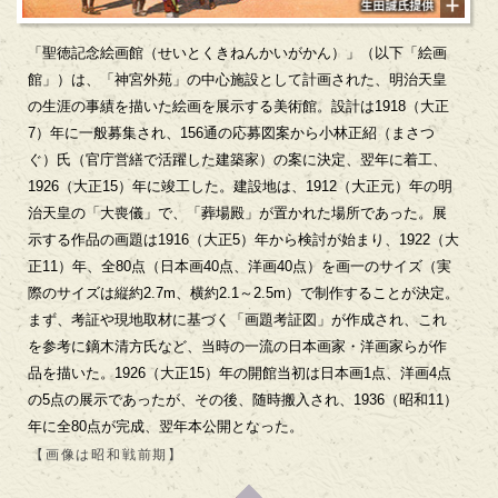
「聖徳記念絵画館（せいとくきねんかいがかん）」（以下「絵画
館」）は、「神宮外苑」の中心施設として計画された、明治天皇
の生涯の事績を描いた絵画を展示する美術館。設計は1918（大正
7）年に一般募集され、156通の応募図案から小林正紹（まさつ
ぐ）氏（官庁営繕で活躍した建築家）の案に決定、翌年に着工、
1926（大正15）年に竣工した。建設地は、1912（大正元）年の明
治天皇の「大喪儀」で、「葬場殿」が置かれた場所であった。展
示する作品の画題は1916（大正5）年から検討が始まり、1922（大
正11）年、全80点（日本画40点、洋画40点）を画一のサイズ（実
際のサイズは縦約2.7m、横約2.1～2.5m）で制作することが決定。
まず、考証や現地取材に基づく「画題考証図」が作成され、これ
を参考に鏑木清方氏など、当時の一流の日本画家・洋画家らが作
品を描いた。1926（大正15）年の開館当初は日本画1点、洋画4点
の5点の展示であったが、その後、随時搬入され、1936（昭和11）
年に全80点が完成、翌年本公開となった。
【画像は昭和戦前期】