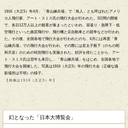
1916（大正5）年4月、「青山練兵場」で「鳥人」とも呼ばれたアメリ
カ人飛行家、アート・スミス氏の飛行大会が行われた。3日間の開催
で、各日12万人以上の観客が集まったといわれ、宙返り・急降下・低
空飛行といった曲芸飛行や、飛行機と豆自動車との競争などが行われ
た。その後、全国各地で飛行大会が行われたのち、6月には再度「青
山練兵場」での飛行大会が行われ、その際には皇太子殿下（のちの昭
和天皇）のための特別飛行も実施された。好評を得たことから、アー
ト・スミス氏は翌年も来日し、「青山練兵場」をはじめ、全国各地で
飛行大会を開催した。写真は1916（大正5）年の飛行大会（正確な撮
影場所は不明）の様子。
【画像は1916（大正5）年】
幻となった「日本大博覧会」