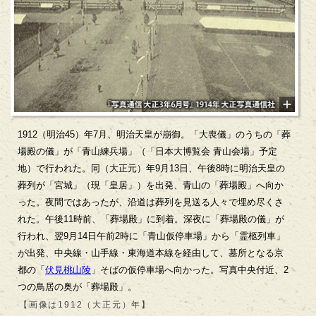
1912（明治45）年7月、明治天皇が崩御。「大喪儀」のうちの「葬
場殿の儀」が「青山練兵場」（「日本大博覧会 青山会場」予定
地）で行われた。同（大正元）年9月13日、午後8時に明治天皇の
葬列が「宮城」（現「皇居」）を出発、青山の「葬場殿」へ向か
った。夜間ではあったが、沿道は葬列を見送る人々で埋め尽くさ
れた。午後11時前、「葬場殿」に到着。深夜に「葬場殿の儀」が
行われ、翌9月14日午前2時に「青山仮停車場」から「霊柩列車」
が出発、中央線・山手線・東海道本線を経由して、墓所となる京
都の「
伏見桃山陵
」そばの仮停車場へ向かった。写真中央付近、2
つの鳥居の奥が「葬場殿」。
【画像は1912（大正元）年】