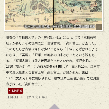
現在の「早稲田大学」の「9号館」付近には、かつて「水稲荷神
社」があり、その境内には「冨塚古墳」「高田富士」があった。
このあたりは古墳（塚）が多いことから「十塚」と呼ばれるよう
になり、「冨塚」「戸塚」の地名の由来となったという説もあ
る。「冨塚古墳」は前方後円墳だったといわれ、江戸中期の
1780（安永9）年、この前方部分を利用して、高さ約10m、江戸市
中で最大最古となる富士塚「高田富士」が築かれた。図は
1861（文久元）年に出版された『絵本江戸土産 第八編』で歌川重
宣が描いた「高田富士」。
MAP 6
【図は1861（文久元）年】