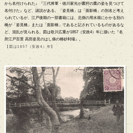
から名付けられた』『三代将軍・徳川家光が鷹狩の鷹の姿を見つけて
名付けた』など、諸説がある。「姿見橋」は「面影橋」の別名と考え
られているが、江戸後期の一部書籍には、北側の用水堀にかかる別の
橋が「姿見橋」または「面影橋」であると記されているものがあるな
ど、混乱が見られる。図は歌川広重が1857（安政4）年に描いた『名
所江戸百景 高田姿見のはし俤の橋砂利場』。
【図は1857（安政4）年】