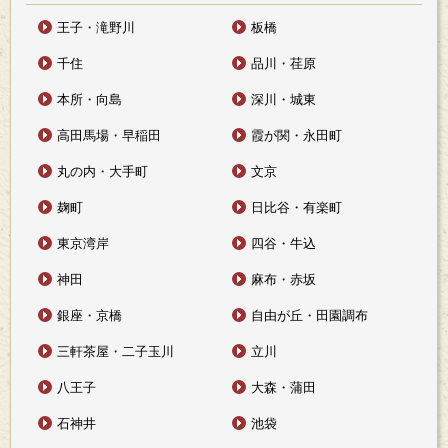
王子・滝野川
板橋
千住
品川・荏原
本所・向島
深川・城東
高田馬場・早稲田
霞が関・永田町
丸の内・大手町
文京
麹町
日比谷・有楽町
東京湾岸
四谷・牛込
神田
麻布・赤坂
銀座・京橋
自由が丘・田園調布
三軒茶屋・二子玉川
立川
八王子
大森・蒲田
石神井
池袋