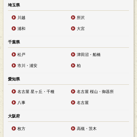
埼玉県
川越
所沢
浦和
大宮
千葉県
松戸
津田沼・船橋
市川・浦安
柏
愛知県
名古屋 星ヶ丘・千種
名古屋 桜山・御器所
八事
名古屋
大阪府
枚方
高槻・茨木