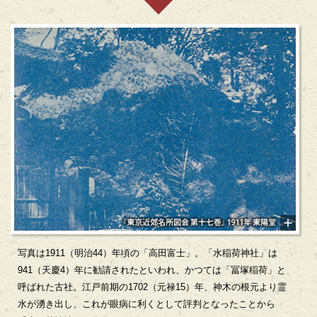
写真は1911（明治44）年頃の「高田富士」。「水稲荷神社」は
941（天慶4）年に勧請されたといわれ、かつては「冨塚稲荷」と
呼ばれた古社。江戸前期の1702（元禄15）年、神木の根元より霊
水が湧き出し、これが眼病に利くとして評判となったことから