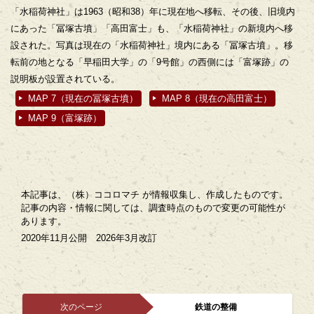
「水稲荷神社」は1963（昭和38）年に現在地へ移転、その後、旧境内
にあった「冨塚古墳」「高田富士」も、「水稲荷神社」の新境内へ移
設された。写真は現在の「水稲荷神社」境内にある「冨塚古墳」。移
転前の地となる「早稲田大学」の「9号館」の西側には「富塚跡」の
説明板が設置されている。
MAP 7（現在の冨塚古墳）
MAP 8（現在の高田富士）
MAP 9（富塚跡）
本記事は、（株）ココロマチ が情報収集し、作成したものです。
記事の内容・情報に関しては、調査時点のもので変更の可能性が
あります。
2020年11月公開 2026年3月改訂
次のページ
鉄道の整備