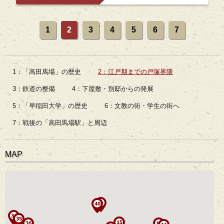
1
2
3
4
5
6
7
1：「高田馬場」の歴史
2：江戸期までの戸塚界隈
3：鉄道の整備
4：下屋敷・別邸からの発展
5：「早稲田大学」の歴史
6：文教の街・学生の街へ
7：戦後の「高田馬場駅」と周辺
MAP