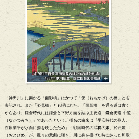
「神田川」に架かる「面影橋」はかつて「俤（おもかげ）の橋」とも
表記され、また「姿見橋」とも呼ばれた。「面影橋」を通る道は古く
からあり、鎌倉時代には鎌倉と下野方面を結ぶ主要道「鎌倉街道 中道
（なかつみち）」であったという。橋名の由来は『平安時代の歌人、
在原業平が水面に姿を映したため』『戦国時代の武将の娘、於戸姫
（おとひめ）が、数々の悲劇に嘆き、川に身を投げた時に詠った和歌