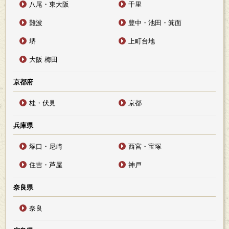
八尾・東大阪
千里
難波
豊中・池田・箕面
堺
上町台地
大阪 梅田
京都府
桂・伏見
京都
兵庫県
塚口・尼崎
西宮・宝塚
住吉・芦屋
神戸
奈良県
奈良