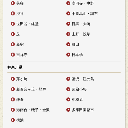
荻窪
高円寺・中野
渋谷
千歳烏山・調布
世田谷・経堂
目黒・大崎
芝
上野・浅草
新宿
町田
吉祥寺
日本橋
神奈川県
茅ヶ崎
藤沢・江の島
新百合ヶ丘・登戸
武蔵小杉
鎌倉
相模原
港南台・磯子・金沢
多摩田園都市
横浜