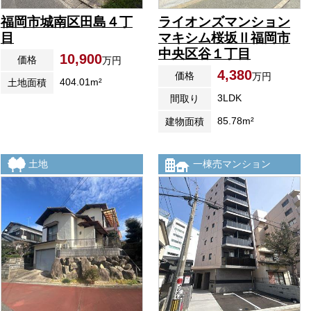
福岡市城南区田島４丁
ライオンズマンション
目
マキシム桜坂Ⅱ福岡市
中央区谷１丁目
10,900
価格
万円
4,380
価格
万円
404.01m²
土地面積
3LDK
間取り
85.78m²
建物面積
土地
一棟売マンション