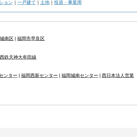
ション
｜
一戸建て
｜
土地
｜
投資・事業用
城南区
|
福岡市早良区
西鉄天神大牟田線
センター
|
福岡西新センター
|
福岡城南センター
|
西日本法人営業