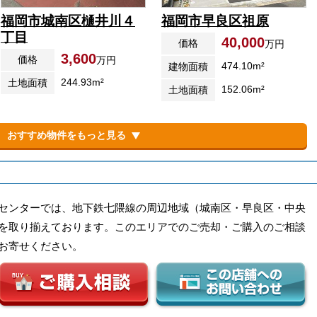
福岡市城南区樋井川４
福岡市早良区祖原
丁目
40,000
価格
万円
3,600
価格
万円
474.10m²
建物面積
244.93m²
土地面積
152.06m²
土地面積
おすすめ物件をもっと見る
センターでは、地下鉄七隈線の周辺地域（城南区・早良区・中央
を取り揃えております。このエリアでのご売却・ご購入のご相談
お寄せください。