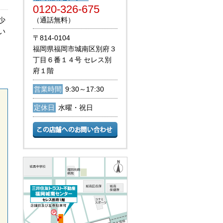
0120-326-675
少
（通話無料）
い
〒814-0104
福岡県福岡市城南区別府３
丁目６番１４号 セレス別
府１階
営業時間
9:30～17:30
定休日
水曜・祝日