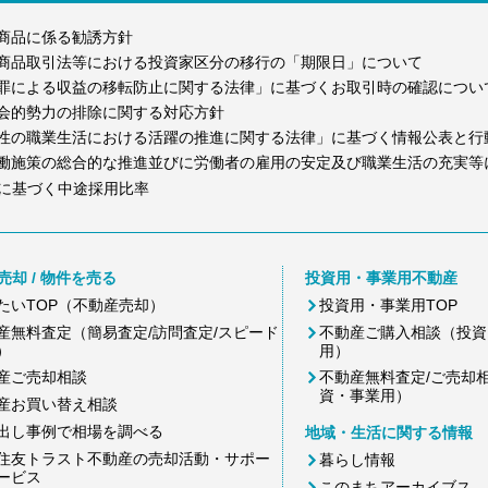
商品に係る勧誘方針
商品取引法等における投資家区分の移行の「期限日」について
罪による収益の移転防止に関する法律」に基づくお取引時の確認につい
会的勢力の排除に関する対応方針
性の職業生活における活躍の推進に関する法律」に基づく情報公表と行
働施策の総合的な推進並びに労働者の雇用の安定及び職業生活の充実等
に基づく中途採用比率
売却 / 物件を売る
投資用・事業用不動産
たいTOP（不動産売却）
投資用・事業用TOP
産無料査定（簡易査定/訪問査定/スピード
不動産ご購入相談（投資
）
用）
産ご売却相談
不動産無料査定/ご売却
資・事業用）
産お買い替え相談
出し事例で相場を調べる
地域・生活に関する情報
住友トラスト不動産の売却活動・サポー
暮らし情報
ービス
このまちアーカイブス