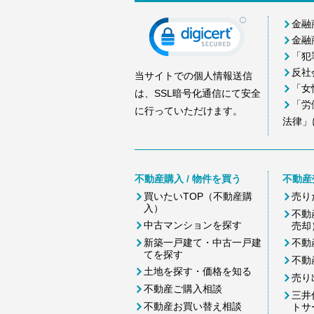
金融
金融
「犯
反社
当サイトでの個人情報送信
「女
は、SSL暗号化通信にて安全
「労
に行っていただけます。
法律」
不動産購入 / 物件を買う
不動産
買いたいTOP（不動産購
売り
入）
不動
中古マンションを探す
売却
新築一戸建て・中古一戸建
不動
てを探す
不動
土地を探す・価格を知る
売り
不動産ご購入相談
三井
不動産お買い替え相談
トサ