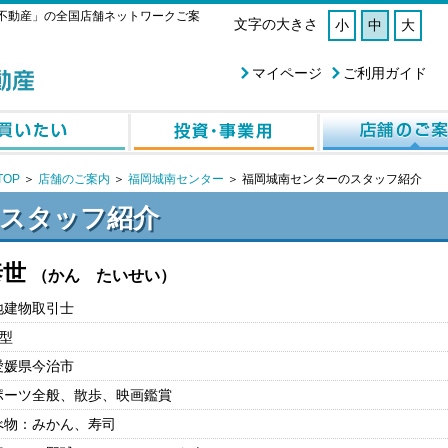
不動産」の全国店舗ネットワークご案
文字の大きさ
小
中
大
マイページ
ご利用ガイド
OP
＞
店舗のご案内
＞
福岡城南センター
＞
福岡城南センターのスタッフ紹介
スタッフ紹介
泰世
（かん たいせい）
地建物取引士
型
愛媛県今治市
ポーツ全般、散歩、映画鑑賞
べ物：みかん、寿司