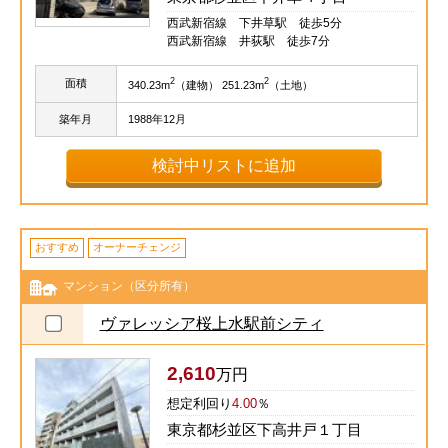
西武新宿線 下井草駅 徒歩5分
西武新宿線 井荻駅 徒歩7分
2
2
面積
340.23m
（建物） 251.23m
（土地）
築年月
1988年12月
検討中リストに追加
おすすめ
オーナーチェンジ
マンション（区分所有）
ヴァレッシア桜上水駅前シティ
2,610
万円
想定利回り
4.00
％
東京都杉並区下高井戸１丁目