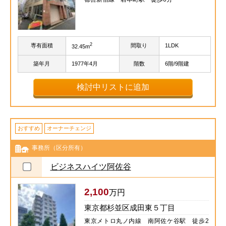
2
専有面積
間取り
1LDK
32.45m
築年月
1977年4月
階数
6階/9階建
検討中リストに追加
おすすめ
オーナーチェンジ
事務所（区分所有）
ビジネスハイツ阿佐谷
2,100
万円
東京都杉並区成田東５丁目
東京メトロ丸ノ内線 南阿佐ケ谷駅 徒歩2