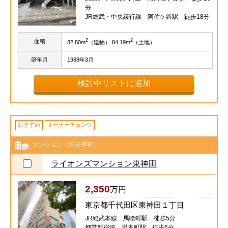
分
JR総武・中央緩行線 阿佐ケ谷駅 徒歩18分
2
2
面積
82.80m
（建物） 84.19m
（土地）
築年月
1988年3月
検討中リストに追加
おすすめ
オーナーチェンジ
マンション（区分所有）
ライオンズマンション東神田
2,350
万円
東京都千代田区東神田１丁目
JR総武本線 馬喰町駅 徒歩5分
都営新宿線 岩本町駅 徒歩6分