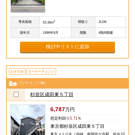
2
専有面積
間取り
2LDK
53.36m
築年月
1999年8月
階数
4階/6階建
検討中リストに追加
おすすめ
オーナーチェンジ
アパート（一棟）
杉並区成田東５丁目
6,787
万円
想定利回り
5.71
％
東京都杉並区成田東５丁目
東京メトロ丸ノ内線 南阿佐ケ谷駅 徒歩10