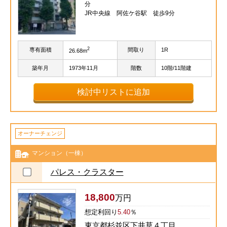
分
JR中央線 阿佐ケ谷駅 徒歩9分
2
専有面積
間取り
1R
26.68m
築年月
1973年11月
階数
10階/11階建
検討中リストに追加
オーナーチェンジ
マンション（一棟）
パレス・クラスター
18,800
万円
想定利回り
5.40
％
東京都杉並区下井草４丁目