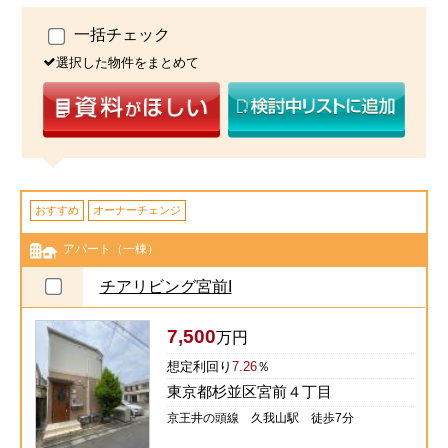
一括チェック
選択した物件をまとめて
おすすめ
オーナーチェンジ
アパート（一棟）
チアリビング宮前I
7,500
万円
想定利回り
7.26
％
東京都杉並区宮前４丁目
京王井の頭線 久我山駅 徒歩7分