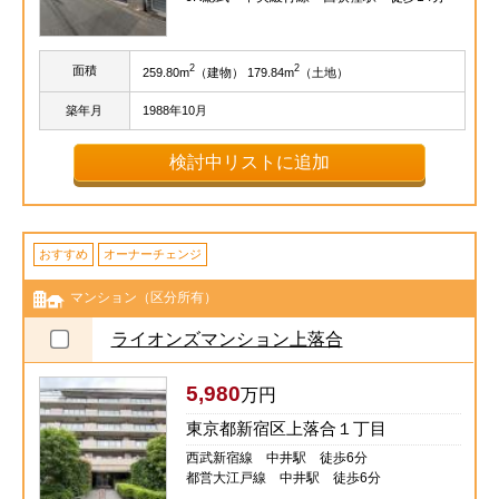
2
2
面積
259.80m
（建物） 179.84m
（土地）
築年月
1988年10月
検討中リストに追加
おすすめ
オーナーチェンジ
マンション（区分所有）
ライオンズマンション上落合
5,980
万円
東京都新宿区上落合１丁目
西武新宿線 中井駅 徒歩6分
都営大江戸線 中井駅 徒歩6分