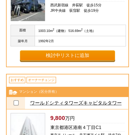
西武新宿線 井荻駅 徒歩15分
JR中央線 荻窪駅 徒歩19分
2
2
面積
1003.10m
（建物） 516.69m
（土地）
築年月
1992年2月
検討中リストに追加
おすすめ
オーナーチェンジ
マンション（区分所有）
ワールドシティタワーズキャピタルタワー
9,800
万円
東京都港区港南４丁目C1