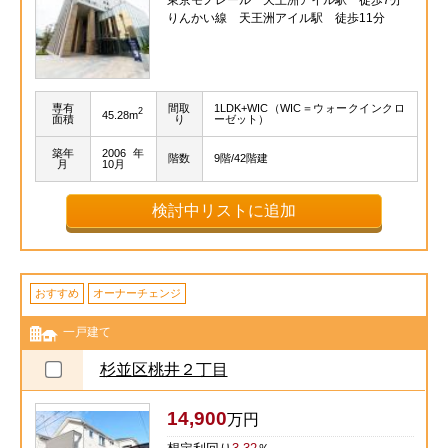
東京モノレール 天王洲アイル駅 徒歩7分
りんかい線 天王洲アイル駅 徒歩11分
専有
間取
1LDK+WIC（WIC＝ウォークインクロ
2
45.28m
面積
り
ーゼット）
築年
2006年
階数
9階/42階建
月
10月
検討中リストに追加
おすすめ
オーナーチェンジ
一戸建て
杉並区桃井２丁目
14,900
万円