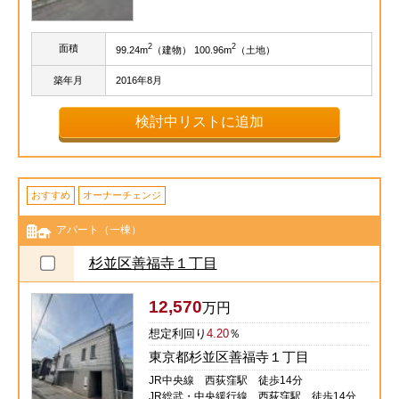
2
2
面積
99.24m
（建物） 100.96m
（土地）
築年月
2016年8月
検討中リストに追加
おすすめ
オーナーチェンジ
アパート（一棟）
杉並区善福寺１丁目
12,570
万円
想定利回り
4.20
％
東京都杉並区善福寺１丁目
JR中央線 西荻窪駅 徒歩14分
JR総武・中央緩行線 西荻窪駅 徒歩14分