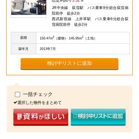
想定利回り
3.32
％
JR中央線 荻窪駅 バス乗車9分総合荻窪病
院前停 徒歩2分
西武新宿線 上井草駅 バス乗車6分総合荻
窪病院前停 徒歩2分
2
2
面積
150.47m
（建物） 145.95m
（土地）
築年月
2013年7月
検討中リストに追加
一括チェック
選択した物件をまとめて