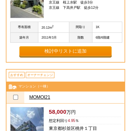
京王線 桜上水駅 徒歩3分
京王線 下高井戸駅 徒歩12分
2
専有面積
間取り
1K
20.12m
築年月
2011年3月
階数
6階/6階建
検討中リストに追加
おすすめ
オーナーチェンジ
マンション（一棟）
MOMOI21
58,000
万円
想定利回り
4.95
％
東京都杉並区桃井１丁目