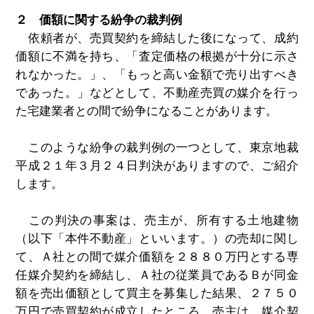
２ 価額に関する紛争の裁判例
依頼者が、売買契約を締結した後になって、成約
価額に不満を持ち、「査定価格の根拠が十分に示さ
れなかった。」、「もっと高い金額で売り出すべき
であった。」などとして、不動産売買の媒介を行っ
た宅建業者との間で紛争になることがあります。
このような紛争の裁判例の一つとして、東京地裁
平成２１年３月２４日判決がありますので、ご紹介
します。
この判決の事案は、売主が、所有する土地建物
（以下「本件不動産」といいます。）の売却に関し
て、Ａ社との間で媒介価額を２８８０万円とする専
任媒介契約を締結し、Ａ社の従業員であるＢが同金
額を売出価額として買主を募集した結果、２７５０
万円で売買契約が成立したところ、売主は、媒介契