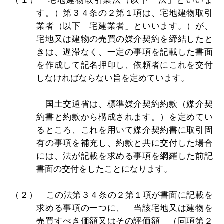
（１） 宅地建物取引業法（以下「法」といいま
す。）第３４条の２第１項は、宅地建物取引
業者（以下「宅建業者」といいます。）が、
宅地又は建物の売買の媒介契約を締結したと
きは、遅滞なく、一定の事項を記載した書面
を作成して記名押印し、依頼者にこれを交付
しなければならない旨を定めています。
国土交通省は、標準媒介契約約款（媒介契
約書と約款から構成されます。）を定めてい
るところ、これを用いて媒介契約書に取引固
有の事項を補充し、約款と共に交付した場合
には、法が記載を求める事項を網羅した前記
書面の交付をしたことになります。
（２） この法第３４条の２第１項が書面に記載を
求める事項の一つに、「当該宅地又は建物を
売買すべき価額又はその評価額」（同項第２