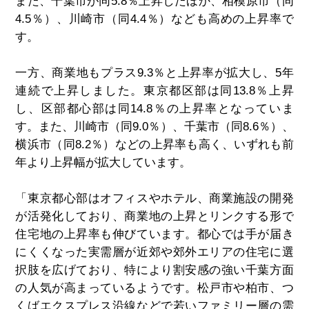
また、千葉市が同5.8％上昇したほか、相模原市（同
4.5％）、川崎市（同4.4％）なども高めの上昇率で
す。
一方、商業地もプラス9.3％と上昇率が拡大し、5年
連続で上昇しました。東京都区部は同13.8％上昇
し、区部都心部は同14.8％の上昇率となっていま
す。また、川崎市（同9.0％）、千葉市（同8.6％）、
横浜市（同8.2％）などの上昇率も高く、いずれも前
年より上昇幅が拡大しています。
「東京都心部はオフィスやホテル、商業施設の開発
が活発化しており、商業地の上昇とリンクする形で
住宅地の上昇率も伸びています。都心では手が届き
にくくなった実需層が近郊や郊外エリアの住宅に選
択肢を広げており、特により割安感の強い千葉方面
の人気が高まっているようです。松戸市や柏市、つ
くばエクスプレス沿線などで若いファミリー層の需