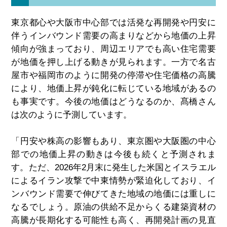
東京都心や大阪市中心部では活発な再開発や円安に
伴うインバウンド需要の高まりなどから地価の上昇
傾向が強まっており、周辺エリアでも高い住宅需要
が地価を押し上げる動きが見られます。一方で名古
屋市や福岡市のように開発の停滞や住宅価格の高騰
により、地価上昇が鈍化に転じている地域があるの
も事実です。今後の地価はどうなるのか、髙橋さん
は次のように予測しています。
「円安や株高の影響もあり、東京圏や大阪圏の中心
部での地価上昇の動きは今後も続くと予測されま
す。ただ、2026年2月末に発生した米国とイスラエル
によるイラン攻撃で中東情勢が緊迫化しており、イ
ンバウンド需要で伸びてきた地域の地価には重しに
なるでしょう。原油の供給不足からくる建築資材の
高騰が長期化する可能性も高く、再開発計画の見直