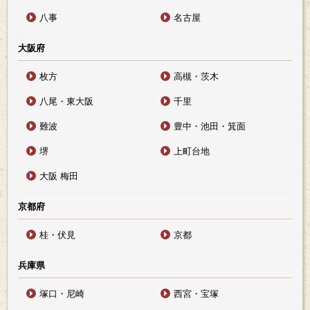
八事
名古屋
大阪府
枚方
高槻・茨木
八尾・東大阪
千里
難波
豊中・池田・箕面
堺
上町台地
大阪 梅田
京都府
桂・伏見
京都
兵庫県
塚口・尼崎
西宮・宝塚