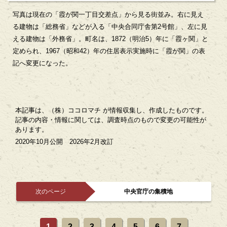
写真は現在の「霞が関一丁目交差点」から見る街並み。右に見え
る建物は「総務省」などが入る「中央合同庁舎第2号館」、左に見
える建物は「外務省」。町名は、1872（明治5）年に「霞ヶ関」と
定められ、1967（昭和42）年の住居表示実施時に「霞が関」の表
記へ変更になった。
本記事は、（株）ココロマチ が情報収集し、作成したものです。
記事の内容・情報に関しては、調査時点のもので変更の可能性が
あります。
2020年10月公開 2026年2月改訂
次のページ
中央官庁の集積地
1
2
3
4
5
6
7