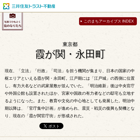
このまちアーカイブス INDEX
東京都
霞が関・永田町
現在、「立法」「行政」「司法」を担う機関が集まり、日本の国家の中
枢エリアといえる霞が関・永田町。江戸期には「江戸城」の西側に位置
し、有力大名などの武家屋敷が並んでいた。「明治維新」後は中央官庁
や外国公館も設置されたほか、宮家や国政の有力者などの邸宅も立地す
るようになった。また、教育や文化の中心地としても発展した。明治中
期以降は、「官庁集中計画」が進められ、震災・戦災の復興も契機とな
り、現在の「霞が関官庁街」が形成された。