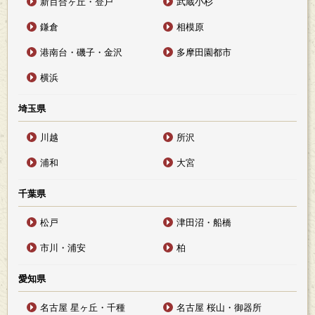
新百合ヶ丘・登戸
武蔵小杉
鎌倉
相模原
港南台・磯子・金沢
多摩田園都市
横浜
埼玉県
川越
所沢
浦和
大宮
千葉県
松戸
津田沼・船橋
市川・浦安
柏
愛知県
名古屋 星ヶ丘・千種
名古屋 桜山・御器所