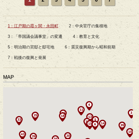
1：江戸期の霞ヶ関・永田町
2：中央官庁の集積地
3：「帝国議会議事堂」の変遷
4：教育と文化
5：明治期の宮邸と邸宅地
6：震災復興期から昭和前期
7：戦後の復興と発展
MAP