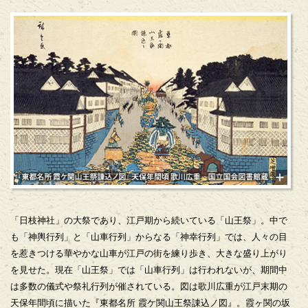
「日枝神社」の大祭であり、江戸期から続いている「山王祭」。中で
も「神輿行列」と「山車行列」からなる「神幸行列」では、人々の目
を惹きつける華やかな山車が江戸の街を練り歩き、大きな盛り上がり
を見せた。現在「山王祭」では「山車行列」は行われないが、期間中
は多数の儀式や祭礼行列が催されている。図は歌川広重が江戸末期の
天保年間頃に描いた『東都名所 霞ケ関山王祭諌込ノ図』。霞ヶ関の坂