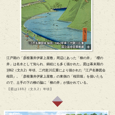
江戸期の「彦根藩井伊家上屋敷」周辺にあった「柳の井」「櫻の
井」は名水として知られ、錦絵にも多く描かれた。図は幕末期の
1862（文久2）年頃、二代歌川広重により描かれた『江戸名勝図会
桜田』。「彦根藩井伊家上屋敷」の東側の「桜田堀」を描いたも
ので、土手の下の柳の脇に「柳の井」が描かれている。
【図は1862（文久2）年頃】