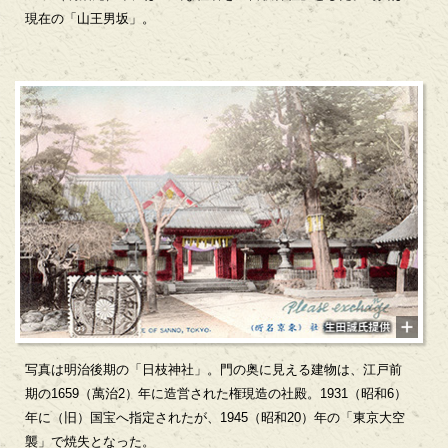
現在の「山王男坂」。
写真は明治後期の「日枝神社」。門の奥に見える建物は、江戸前
期の1659（萬治2）年に造営された権現造の社殿。1931（昭和6）
年に（旧）国宝へ指定されたが、1945（昭和20）年の「東京大空
襲」で焼失となった。