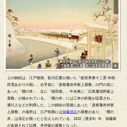
上の錦絵は、江戸後期、歌川広重が描いた『銀世界東十二景 外桜
田雪あがりの朝』。右手前に「彦根藩井伊家上屋敷」の門の前に
あった「櫻の井」、左に「桜田堀」、中央奥に「広島藩浅野家上
屋敷」が描かれている。「櫻の井」には三本の釣瓶が設置され、
通行人などが利用した。この錦絵の背後にあった「彦根藩井伊家
上屋敷」の場所は、江戸初期には
加藤清正
の屋敷があり、「櫻の
井」は清正が掘ったと伝えられている。1632（寛永9）年、加藤家
が改易されて以降、井伊家の屋敷となった。