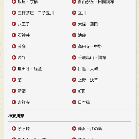
銀座・京橋
自由が丘・田園調布
三軒茶屋・二子玉川
立川
八王子
大森・蒲田
石神井
池袋
荻窪
高円寺・中野
渋谷
千歳烏山・調布
世田谷・経堂
目黒・大崎
芝
上野・浅草
新宿
町田
吉祥寺
日本橋
神奈川県
茅ヶ崎
藤沢・江の島