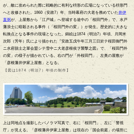
が、敵に攻められた際に戦略的に有利な枡形の広場になっている枡形門
へと改修された。1860（安政7）年、当時幕府の大老を務めていた
井伊
直弼
が、上屋敷から「江戸城」へ登城する途中の「桜田門外」で、水戸
藩浪士に暗殺される事件（「桜田門外の変」）が発生。歴史的に大きな
転換点となる事件の現場となった。錦絵は1874（明治7）年頃、月岡米
次郎（芳年）氏により描かれた『安政五戊午年三月三日於テ桜田御門外
ニ水府脱士之輩会盟シテ雪中ニ大老彦根侯ヲ襲撃之図』で、「桜田門外
の変」の様子が描かれている。右の門が「外桜田門」、左奥の屋敷が
「彦根藩井伊家上屋敷」となる。
【図は1874（明治7）年頃の制作】
上は同地点を撮影したパノラマ写真で、右に「桜田門」、左に「警視
庁」が見える。「彦根藩井伊家上屋敷」は現在の「国会前庭」の場所に