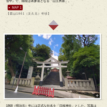
雪中』で、階段は表参道となる「山王男坂」。
MAP 1
【図は1861（文久元）年頃】
1868（明治元）年には正式な社名を「日枝神社」とした。写真は