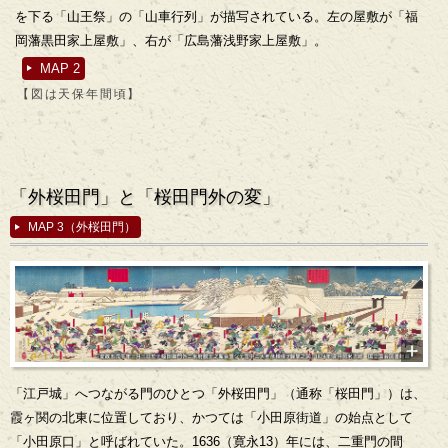
を下る「山王祭」の「山車行列」が描写されている。左の屋敷が「福
岡藩黒田家上屋敷」、右が「広島藩浅野家上屋敷」。
MAP 2
【図は天保年間頃】
「外桜田門」と「桜田門外の変」
MAP 3（外桜田門）
「江戸城」へつながる門のひとつ「外桜田門」（通称「桜田門」）は、
霞ヶ関の北東に位置しており、かつては「小田原街道」の始点として
「小田原口」と呼ばれていた。1636（寛永13）年には、二重門の間