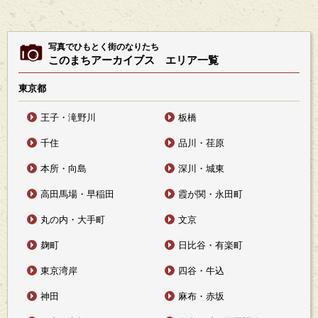
写真でひもとく街のなりたち
このまちアーカイブス エリア一覧
東京都
王子・滝野川
板橋
千住
品川・荏原
本所・向島
深川・城東
高田馬場・早稲田
霞が関・永田町
丸の内・大手町
文京
麹町
日比谷・有楽町
東京湾岸
四谷・牛込
神田
麻布・赤坂