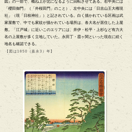
図』の一部で、概ね上が北になるように回転させてある。右中央には
「櫻田御門」（「外桜田門」のこと）、左中央には「日吉山王大権現
社」（現「日枝神社」）と記されている。白く描かれている区画は武
家屋敷で、中でも家紋が描かれている場所は、各大名が居住した上屋
敷。「江戸城」に近いこのエリアには、井伊・松平・上杉など有力大
名の上屋敷が多く立地していた。永田丁・霞ヶ関といった現在に続く
地名も確認できる。
【図は1850（嘉永3）年】