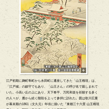
江戸初期に麹町隼町から永田町に遷座してきた「山王権現」は、
「江戸城」の鎮守でもあり、「山王さん」の呼び名で親しまれて
いた。小高い丘の上にあり、天下奉平、万民和楽を祈願する多く
の人々が、麓から続く階段を上って参拝に訪れた。図は歌川広重
が幕末期の1861（文久元）年頃に描いた『東都三十六景 山王権現