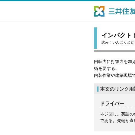
インパクト
読み：
いんぱくとど
回転力に打撃力を加
術を要する。
内装作業や建築現場
本文のリンク用
ドライバー
ネジ回し。英語のs
である。先端が直